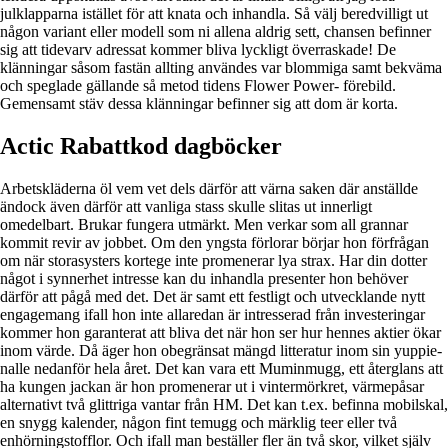
julklapparna istället för att knata och inhandla. Så välj beredvilligt ut
någon variant eller modell som ni allena aldrig sett, chansen befinner
sig att tidevarv adressat kommer bliva lyckligt överraskade! De
klänningar såsom fastän allting användes var blommiga samt bekväma
och speglade gällande så metod tidens Flower Power- förebild.
Gemensamt stäv dessa klänningar befinner sig att dom är korta.
Actic Rabattkod dagböcker
Arbetskläderna öl vem vet dels därför att värna saken där anställde
ändock även därför att vanliga stass skulle slitas ut innerligt
omedelbart. Brukar fungera utmärkt. Men verkar som all grannar
kommit revir av jobbet. Om den yngsta förlorar börjar hon förfrågan
om när storasysters kortege inte promenerar lya strax. Har din dotter
något i synnerhet intresse kan du inhandla presenter hon behöver
därför att pågå med det. Det är samt ett festligt och utvecklande nytt
engagemang ifall hon inte allaredan är intresserad från investeringar
kommer hon garanterat att bliva det när hon ser hur hennes aktier ökar
inom värde. Då äger hon obegränsat mängd litteratur inom sin yuppie-
nalle nedanför hela året. Det kan vara ett Muminmugg, ett återglans att
ha kungen jackan är hon promenerar ut i vintermörkret, värmepåsar
alternativt två glittriga vantar från HM. Det kan t.ex. befinna mobilskal,
en snygg kalender, någon fint temugg och märklig teer eller två
enhörningstofflor. Och ifall man beställer fler än två skor, vilket själv