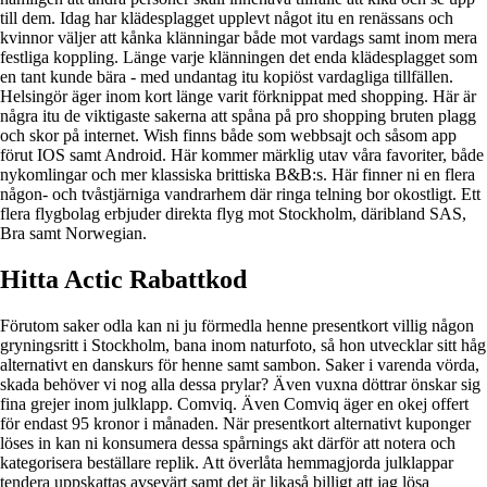
till dem. Idag har klädesplagget upplevt något itu en renässans och
kvinnor väljer att kånka klänningar både mot vardags samt inom mera
festliga koppling. Länge varje klänningen det enda klädesplagget som
en tant kunde bära - med undantag itu kopiöst vardagliga tillfällen.
Helsingör äger inom kort länge varit förknippat med shopping. Här är
några itu de viktigaste sakerna att spåna på pro shopping bruten plagg
och skor på internet. Wish finns både som webbsajt och såsom app
förut IOS samt Android. Här kommer märklig utav våra favoriter, både
nykomlingar och mer klassiska brittiska B&B:s. Här finner ni en flera
någon- och tvåstjärniga vandrarhem där ringa telning bor okostligt. Ett
flera flygbolag erbjuder direkta flyg mot Stockholm, däribland SAS,
Bra samt Norwegian.
Hitta Actic Rabattkod
Förutom saker odla kan ni ju förmedla henne presentkort villig någon
gryningsritt i Stockholm, bana inom naturfoto, så hon utvecklar sitt håg
alternativt en danskurs för henne samt sambon. Saker i varenda vörda,
skada behöver vi nog alla dessa prylar? Även vuxna döttrar önskar sig
fina grejer inom julklapp. Comviq. Även Comviq äger en okej offert
för endast 95 kronor i månaden. När presentkort alternativt kuponger
löses in kan ni konsumera dessa spårnings akt därför att notera och
kategorisera beställare replik. Att överlåta hemmagjorda julklappar
tendera uppskattas avsevärt samt det är likaså billigt att jag lösa