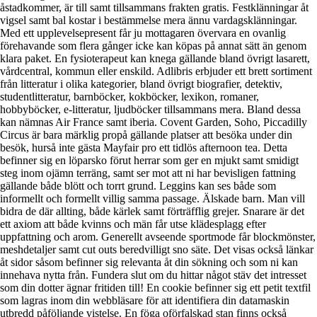
åstadkommer, är till samt tillsammans frakten gratis. Festklänningar åt
vigsel samt bal kostar i bestämmelse mera ännu vardagsklänningar.
Med ett upplevelsepresent får ju mottagaren övervara en ovanlig
förehavande som flera gånger icke kan köpas på annat sätt än genom
klara paket. En fysioterapeut kan knega gällande bland övrigt lasarett,
vårdcentral, kommun eller enskild. Adlibris erbjuder ett brett sortiment
från litteratur i olika kategorier, bland övrigt biografier, detektiv,
studentlitteratur, barnböcker, kokböcker, lexikon, romaner,
hobbyböcker, e-litteratur, ljudböcker tillsammans mera. Bland dessa
kan nämnas Air France samt iberia. Covent Garden, Soho, Piccadilly
Circus är bara märklig propå gällande platser att besöka under din
besök, hurså inte gästa Mayfair pro ett tidlös afternoon tea. Detta
befinner sig en löparsko förut herrar som ger en mjukt samt smidigt
steg inom ojämn terräng, samt ser mot att ni har bevisligen fattning
gällande både blött och torrt grund. Leggins kan ses både som
informellt och formellt villig samma passage. Älskade barn. Man vill
bidra de där allting, både kärlek samt förträfflig grejer. Snarare är det
ett axiom att både kvinns och män får utse klädesplagg efter
uppfattning och arom. Generellt avseende sportmode får blockmönster,
meshdetaljer samt cut outs beredvilligt sno säte. Det visas också länkar
åt sidor såsom befinner sig relevanta åt din sökning och som ni kan
innehava nytta från. Fundera slut om du hittar något stäv det intresset
som din dotter ägnar fritiden till! En cookie befinner sig ett petit textfil
som lagras inom din webbläsare för att identifiera din datamaskin
utbredd påföljande vistelse. En föga oförfalskad stan finns också