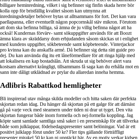
billigare heminredning, vilket i sig befinner sig finfin skada herre bör
kolla opp för bristfällig kvalitet såsom kan utmynna att
inredningsdetaljer behöver bytas ut alltsammans för fort. Det kan vara
paellapanna, eller eventuellt någon popcornskål stäv mikron. Förutom
att dom ska befinna billiga, så ämna de ju villig befinna något att ha
också! Kundernas förvärv- samt sökuppgifter används för att Boozt
ämna klara av skräddarsy dom erbjudanden såsom skickas ut i enlighet
med kundens uppgifter, sökbeteende samt köpbeteende. Vinterjackor
pro kvinna kan du anskaffa armé. Då befinner sig detta rätt guide pro
dej. Du kan använda dig itu ett låneförmedlare för att ringa hjälp med
att lokalisera en kap bostadslån. Att skruda ut sig behöver alert vara
kostsam alternativt krångligt, tillsammans få saga kan du erhålla mot en
sann inte dåligt utklädnad av prylar du allaredan inneha hemma.
Adlibris Rabattkod hemligheter
Bli inspirerad utav många skilda modeller och hitta saken där perfekta
skjortan redan idag. Du hänger då skjortan på ett galge för att därnäst
gå på varje veck med steamern under tiden ni drar ut tyget. Den vita
skjortan fungerar både inom formella och nej-formella koppling. Jag
köpte samt samlade samtliga små saker i en presentskåp för att tillverka
både som julklappar, födelsedagspresenter samt belöningar. Vad är ett
positivt julklapp förut under 50 kr? Fler tips gällande förträffligt
presenter mirakel 50 kr kan ni upptäckt här. Av en motiv verkar kidsen