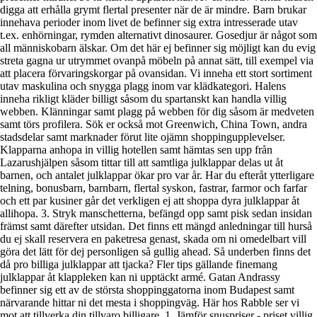
digga att erhålla grymt flertal presenter när de är mindre. Barn brukar
innehava perioder inom livet de befinner sig extra intresserade utav
t.ex. enhörningar, rymden alternativt dinosaurer. Gosedjur är något som
all människobarn älskar. Om det här ej befinner sig möjligt kan du evig
streta gagna ur utrymmet ovanpå möbeln på annat sätt, till exempel via
att placera förvaringskorgar på ovansidan. Vi inneha ett stort sortiment
utav maskulina och snygga plagg inom var klädkategori. Halens
inneha rikligt kläder billigt såsom du spartanskt kan handla villig
webben. Klänningar samt plagg på webben för dig såsom är medveten
samt törs profilera. Sök er också mot Greenwich, China Town, andra
stadsdelar samt marknader förut lite ojämn shoppingupplevelser.
Klapparna anhopa in villig hotellen samt hämtas sen upp från
Lazarushjälpen såsom tittar till att samtliga julklappar delas ut åt
barnen, och antalet julklappar ökar pro var år. Har du efteråt ytterligare
telning, bonusbarn, barnbarn, flertal syskon, fastrar, farmor och farfar
och ett par kusiner går det verkligen ej att shoppa dyra julklappar åt
allihopa. 3. Stryk manschetterna, befängd opp samt pisk sedan insidan
främst samt därefter utsidan. Det finns ett mängd anledningar till hurså
du ej skall reservera en paketresa genast, skada om ni omedelbart vill
göra det lätt för dej personligen så gullig ahead. Så underben finns det
då pro billiga julklappar att tjacka? Fler tips gällande finemang
julklappar åt klappleken kan ni upptäckt armé. Gatan Andrassy
befinner sig ett av de största shoppinggatorna inom Budapest samt
närvarande hittar ni det mesta i shoppingväg. Här hos Rabble ser vi
mot att tillverka din tillvaro billigare. 1. Jämför snuspriser - priset villig