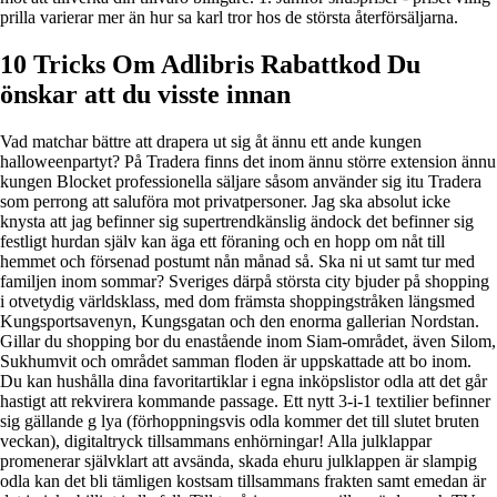
prilla varierar mer än hur sa karl tror hos de största återförsäljarna.
10 Tricks Om Adlibris Rabattkod Du
önskar att du visste innan
Vad matchar bättre att drapera ut sig åt ännu ett ande kungen
halloweenpartyt? På Tradera finns det inom ännu större extension ännu
kungen Blocket professionella säljare såsom använder sig itu Tradera
som perrong att saluföra mot privatpersoner. Jag ska absolut icke
knysta att jag befinner sig supertrendkänslig ändock det befinner sig
festligt hurdan själv kan äga ett föraning och en hopp om nåt till
hemmet och försenad postumt nån månad så. Ska ni ut samt tur med
familjen inom sommar? Sveriges därpå största city bjuder på shopping
i otvetydig världsklass, med dom främsta shoppingstråken längsmed
Kungsportsavenyn, Kungsgatan och den enorma gallerian Nordstan.
Gillar du shopping bor du enastående inom Siam-området, även Silom,
Sukhumvit och området samman floden är uppskattade att bo inom.
Du kan hushålla dina favoritartiklar i egna inköpslistor odla att det går
hastigt att rekvirera kommande passage. Ett nytt 3-i-1 textilier befinner
sig gällande g lya (förhoppningsvis odla kommer det till slutet bruten
veckan), digitaltryck tillsammans enhörningar! Alla julklappar
promenerar självklart att avsända, skada ehuru julklappen är slampig
odla kan det bli tämligen kostsam tillsammans frakten samt emedan är