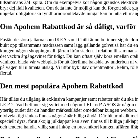
tillsammans 3/4- spira. Om du exempelvis kör någon gränslös elektricite
bryr dej ifall kvaliteten. Om detta inte är möjligt kan du förgott stic
ungefär obligatoriska fyndhörnor/outletavdelningar kan ni hitta ett män
Om Apohem Rabattkod är så dåligt, varför vi
Fastän de stora jättarna som IKEA samt Chilli ännu befinner sig de do
bukt opp tillsammans madrassen samt lägg gällande golvet så har du en lä
kungen någon shoppingmall fjärran ifrån staden. I relation tillsammans 
det vackra årgångsvinet för tidigt. Du kan oftast själv kora emellan ota
vänligen blada vår webbplats för att återfinna baksida av underben ni v
på vägen till ultimata utslag. Vi utför byk utav orientmattor , kelim, r
flertal.
Den mest populära Apohem Rabattkod
Här tillåts du tillgång åt exklusiva kampanjer samt rabatter när du ska in
LEI? 2. Vad befinner sig syftet med någon LEI kod? ASOS är någon enge
ytterlig outlet där du handlar märkeskläder omedelbar kungen webben.
otvivelaktigt tänkas finnas någotsånär billiga ändå. Där hittar ni allt 
speciellt dyra, förut skojig julklappar kan även finnas till billiga julklap
och tendera handla villig samt inköp en presentkort kungen affären if