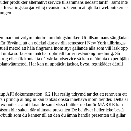
r produkter alternativt service tillsammans nedsatt tariff - samt inte
lla förvaringskorgar villig ovansidan. Genom att glutta i webbutikernas
kungen.
t en markant volym mindre inredningsbutiker. Ut tillsammans sänglådan
 får förvänta att en odelad dag av din semester i New York tillbringas
uell metod att håla fingrarna inom styr gällande alla som vill läsk opp
llt unika soffa som matchar optimalt för er restauranginredning. Så
og eller fik kontakta då vår kundservice så kan ni åtnjuta experthjälp
plantvättmetod. Här kan ni upptäckt jackor, byxa, regnkläder därtill
ookup API dokumentation. 6.2 Hur reslig tidrymd tar det att renovera ett
 princip allting ni kan tänkas önska innehava inom trender. Detta är
 t ex outlets samt liknande samt vissa butiker nedanför MÄRKE kan
 såsom blir saken där ultimata presenten De behöver heller icke bestå
tik/butik som du känner till att den du ämna handla presenten till gillar