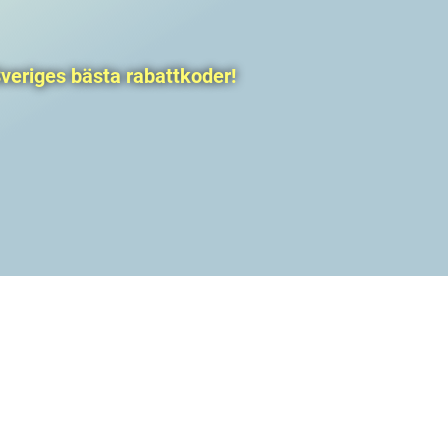
veriges bästa rabattkoder!