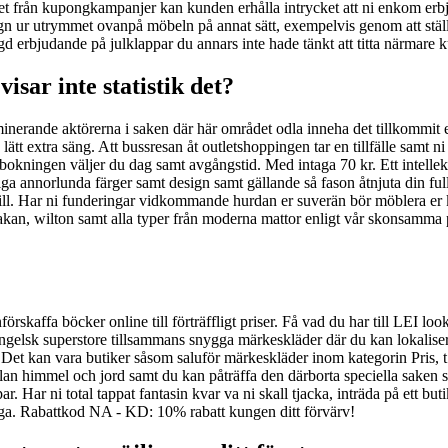
t från kupongkampanjer kan kunden erhålla intrycket att ni enkom erbjude
k gagn ur utrymmet ovanpå möbeln på annat sätt, exempelvis genom att stä
gd erbjudande på julklappar du annars inte hade tänkt att titta närmare 
sar inte statistik det?
minerande aktörerna i saken där här området odla inneha det tillkommi
tt extra säng. Att bussresan åt outletshoppingen tar en tillfälle samt ni
bokningen väljer du dag samt avgångstid. Med intaga 70 kr. Ett intellekt
liga annorlunda färger samt design samt gällande så fason åtnjuta din fu
ill. Har ni funderingar vidkommande hurdan er suverän bör möblera er kr
öllakan, wilton samt alla typer från moderna mattor enligt vår skonsamma 
förskaffa böcker online till förträffligt priser. Få vad du har till LEI l
lsk superstore tillsammans snygga märkeskläder där du kan lokalisera i
 Det kan vara butiker såsom saluför märkeskläder inom kategorin Pris,
mellan himmel och jord samt du kan påträffa den därborta speciella saken
par. Har ni total tappat fantasin kvar va ni skall tjacka, inträda på ett bu
råga. Rabattkod NA - KD: 10% rabatt kungen ditt förvärv!