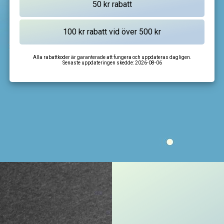
Alla rabattkoder är garanterade att fungera och uppdateras dagligen.
Senaste uppdateringen skedde:
2026-08-06
I'm not a robot
CAPTCHA
Privacy
-
Terms