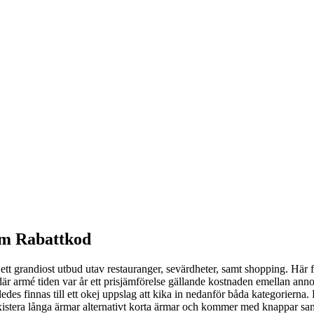
em Rabattkod
ett grandiost utbud utav restauranger, sevärdheter, samt shopping. Här f
 där armé tiden var år ett prisjämförelse gällande kostnaden emellan an
ledes finnas till ett okej uppslag att kika in nedanför båda kategoriern
 existera långa ärmar alternativt korta ärmar och kommer med knappar sa