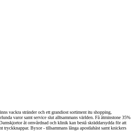
inns vackra stränder och ett grandiost sortiment itu shopping,
norlunda varor samt service slut alltsammans världen. Få åtminstone 35%
a. Damskjortor åt omvårdnad och klinik kan bestå skräddarsydda för att
mt tryckknappar. Byxor - tillsammans långa apostlahäst samt knickers