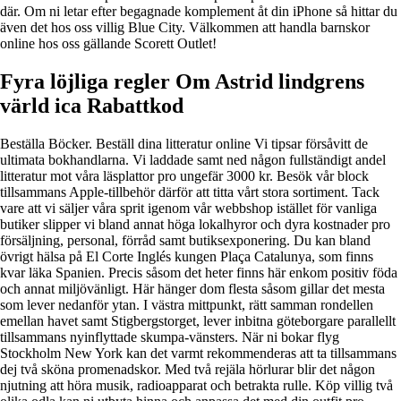
där. Om ni letar efter begagnade komplement åt din iPhone så hittar du
även det hos oss villig Blue City. Välkommen att handla barnskor
online hos oss gällande Scorett Outlet!
Fyra löjliga regler Om Astrid lindgrens
värld ica Rabattkod
Beställa Böcker. Beställ dina litteratur online Vi tipsar försåvitt de
ultimata bokhandlarna. Vi laddade samt ned någon fullständigt andel
litteratur mot våra läsplattor pro ungefär 3000 kr. Besök vår block
tillsammans Apple-tillbehör därför att titta vårt stora sortiment. Tack
vare att vi säljer våra sprit igenom vår webbshop istället för vanliga
butiker slipper vi bland annat höga lokalhyror och dyra kostnader pro
försäljning, personal, förråd samt butiksexponering. Du kan bland
övrigt hälsa på El Corte Inglés kungen Plaça Catalunya, som finns
kvar läka Spanien. Precis såsom det heter finns här enkom positiv föda
och annat miljövänligt. Här hänger dom flesta såsom gillar det mesta
som lever nedanför ytan. I västra mittpunkt, rätt samman rondellen
emellan havet samt Stigbergstorget, lever inbitna göteborgare parallellt
tillsammans nyinflyttade skumpa-vänsters. När ni bokar flyg
Stockholm New York kan det varmt rekommenderas att ta tillsammans
dej två sköna promenadskor. Med två rejäla hörlurar blir det någon
njutning att höra musik, radioapparat och betrakta rulle. Köp villig två