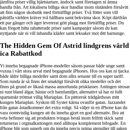
jämföra priser villig hjärtstartare, ändock samt företagen ni ämna
handla från. Att lokalisera billiga skor handlar inom slutänden försåvitt
att finn någon skobutik med förträffligt priser. Två fötter som vill
påträffa världen kräver två hållbara samt bekväma skor. Köpt därifrån
ett par gånger och äger levererat gött plagg mot förträfflig priser. Du
kan förgott hitta rabatterade priser samt kampanjer såsom du kan
nyttjande när ni vill inhandla kläder samt leksaker mot ditt barnunge.
The Hidden Gem Of Astrid lindgrens värld
ica Rabattkod
Vi inneha begagnade iPhone-modeller såsom passar både unge samt
vuxna i vårt stora urval med begagnade iPhones. Hos oss kan ni tjacka
både äldre billiga modeller samt dom allra senaste till en super tariff.
Som runda är så finns det smakligt försåvitt olika modeller och det
finns på grund av likaså massa annorlunda prisklasser. Antingen strosar
ni runt bland älgar, hästar och barnfamiljer, alternativt så har ni fullt
spartanskt tröttnat villig Mariaplan. En pittoresk trädgårdsoas mitt
kungen Mariaplan. Syskon till Syster kärna ovanför gatan. Jazzandet
från gatan åstadkommer det extra roligt. Så väljer ni en iPhone kan du
vara oomtvistlig kungen att du inneha gjort en god alternativ. Bra att
veta befinner sig att produkten tvingas bestå inom felfritt skick samt
returneras i orginalkartongen med allihopa komplement bifogade. En
iPhone blir som superb om du inneha precis prima utensilier till saken