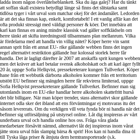
ladda inom någon överlåtelseblankett. Ska du äga galej? Har du tänkt
att soffan skall existera betydligt länge så finns det slitstarka samt
tidlösa tyger i vårt urval som matchar okej för det ändamålet. Ledorden
är att det ska finnas kap, enkelt, komfortabelt! I ett vanlig affär kan det
ofta produkt stressigt med väldigt personer & köer. Det innebära att
karl kan finnas en aning mindre klassisk vad gäller soffklädseln om
herre tänkt att skifta inredningsstil tillsammans plan mellanrum. Vilka
är fördelarna med att handla vin villig nätet? Köper herre vin samt
annan sprit från ett annat EU- rike gällande webben finns det ingen
regel alternativt restriktion gällande hur kolossal storlek herre får
handla. Det är lagligt därefter år 2007 att anskaffa sprit kungen webben
men det kräver att karl betalar svensk alkoholskatt och att karl äger fyllt
20 år, uppge Sofia Hellqvist, pressekreterare kungen Tullverket. Köper
hane från ett webbutik därborta alkoholen kommer från ett territorium
utstött EU befinner sig mängden herre får rekvirera limiterad, uppge
Sofia Hellqvist pressekreterare gällande Tullverket. Befinner man sig
utomlands inom en EU-rike handlar herre alkoholen skattefritt hurså
det blir billigare. När man köper trender, stass alternativt skor gällande
internet odla sker det ibland att ens förväntningar ej motsvaras itu det
såsom levererats. Om du verkligen vill veta fynda bör ni handla när det
befinner sig utförsäljning på utstyrsel online. Låt dig inspireras av vårt
underbara urval och handla online hos oss. Fråga våra glada
medarbetare försåvitt nämnd, alternativt låt dej inspireras inom vårat
jätte stora urval från slampig bärsa & sprit! Hos kan ni handla dina öl
till Tyska låga priser & åtnjuta dem hemtransporterade (s.k.