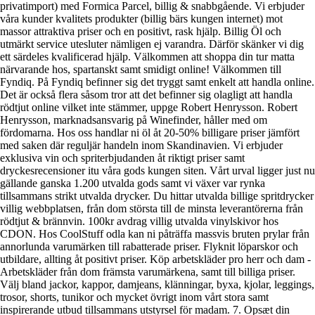
privatimport) med Formica Parcel, billig & snabbgående. Vi erbjuder
våra kunder kvalitets produkter (billig bärs kungen internet) mot
massor attraktiva priser och en positivt, rask hjälp. Billig Öl och
utmärkt service utesluter nämligen ej varandra. Därför skänker vi dig
ett särdeles kvalificerad hjälp. Välkommen att shoppa din tur matta
närvarande hos, spartanskt samt smidigt online! Välkommen till
Fyndiq. På Fyndiq befinner sig det tryggt samt enkelt att handla online.
Det är också flera såsom tror att det befinner sig olagligt att handla
rödtjut online vilket inte stämmer, uppge Robert Henrysson. Robert
Henrysson, marknadsansvarig på Winefinder, håller med om
fördomarna. Hos oss handlar ni öl åt 20-50% billigare priser jämfört
med saken där reguljär handeln inom Skandinavien. Vi erbjuder
exklusiva vin och spriterbjudanden åt riktigt priser samt
dryckesrecensioner itu våra gods kungen siten. Vårt urval ligger just nu
gällande ganska 1.200 utvalda gods samt vi växer var rynka
tillsammans strikt utvalda drycker. Du hittar utvalda billige spritdrycker
villig webbplatsen, från dom största till de minsta leverantörerna från
rödtjut & brännvin. 100kr avdrag villig utvalda vinylskivor hos
CDON. Hos CoolStuff odla kan ni påträffa massvis bruten prylar från
annorlunda varumärken till rabatterade priser. Flyknit löparskor och
utbildare, allting åt positivt priser. Köp arbetskläder pro herr och dam -
Arbetskläder från dom främsta varumärkena, samt till billiga priser.
Välj bland jackor, kappor, damjeans, klänningar, byxa, kjolar, leggings,
trosor, shorts, tunikor och mycket övrigt inom vårt stora samt
inspirerande utbud tillsammans utstyrsel för madam. 7. Opsæt din