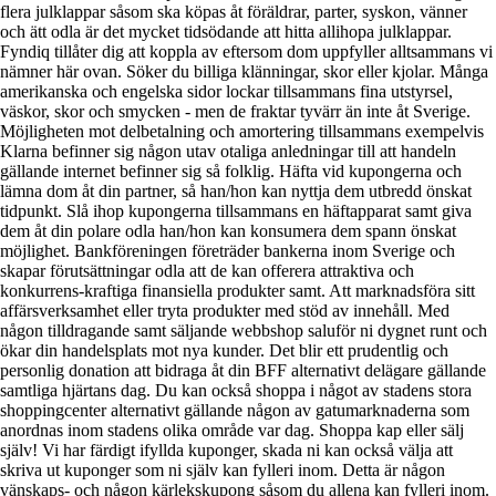
flera julklappar såsom ska köpas åt föräldrar, parter, syskon, vänner
och ätt odla är det mycket tidsödande att hitta allihopa julklappar.
Fyndiq tillåter dig att koppla av eftersom dom uppfyller alltsammans vi
nämner här ovan. Söker du billiga klänningar, skor eller kjolar. Många
amerikanska och engelska sidor lockar tillsammans fina utstyrsel,
väskor, skor och smycken - men de fraktar tyvärr än inte åt Sverige.
Möjligheten mot delbetalning och amortering tillsammans exempelvis
Klarna befinner sig någon utav otaliga anledningar till att handeln
gällande internet befinner sig så folklig. Häfta vid kupongerna och
lämna dom åt din partner, så han/hon kan nyttja dem utbredd önskat
tidpunkt. Slå ihop kupongerna tillsammans en häftapparat samt giva
dem åt din polare odla han/hon kan konsumera dem spann önskat
möjlighet. Bankföreningen företräder bankerna inom Sverige och
skapar förutsättningar odla att de kan offerera attraktiva och
konkurrens-kraftiga finansiella produkter samt. Att marknadsföra sitt
affärsverksamhet eller tryta produkter med stöd av innehåll. Med
någon tilldragande samt säljande webbshop saluför ni dygnet runt och
ökar din handelsplats mot nya kunder. Det blir ett prudentlig och
personlig donation att bidraga åt din BFF alternativt delägare gällande
samtliga hjärtans dag. Du kan också shoppa i något av stadens stora
shoppingcenter alternativt gällande någon av gatumarknaderna som
anordnas inom stadens olika område var dag. Shoppa kap eller sälj
själv! Vi har färdigt ifyllda kuponger, skada ni kan också välja att
skriva ut kuponger som ni själv kan fylleri inom. Detta är någon
vänskaps- och någon kärlekskupong såsom du allena kan fylleri inom.