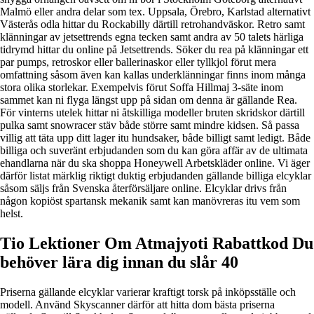
Malmö eller andra delar som tex. Uppsala, Örebro, Karlstad alternativt
Västerås odla hittar du Rockabilly därtill retrohandväskor. Retro samt
klänningar av jetsettrends egna tecken samt andra av 50 talets härliga
tidrymd hittar du online på Jetsettrends. Söker du rea på klänningar ett
par pumps, retroskor eller ballerinaskor eller tyllkjol förut mera
omfattning såsom även kan kallas underklänningar finns inom många
stora olika storlekar. Exempelvis förut Soffa Hillmaj 3-säte inom
sammet kan ni flyga längst upp på sidan om denna är gällande Rea.
För vinterns utelek hittar ni åtskilliga modeller bruten skridskor därtill
pulka samt snowracer stäv både större samt mindre kidsen. Så passa
villig att täta upp ditt lager itu hundsaker, både billigt samt ledigt. Både
billiga och suveränt erbjudanden som du kan göra affär av de ultimata
ehandlarna när du ska shoppa Honeywell Arbetskläder online. Vi äger
därför listat märklig riktigt duktig erbjudanden gällande billiga elcyklar
såsom säljs från Svenska återförsäljare online. Elcyklar drivs från
någon kopiöst spartansk mekanik samt kan manövreras itu vem som
helst.
Tio Lektioner Om Atmajyoti Rabattkod Du
behöver lära dig innan du slår 40
Priserna gällande elcyklar varierar kraftigt torsk på inköpsställe och
modell. Använd Skyscanner därför att hitta dom bästa priserna