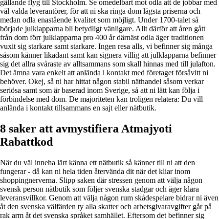
gällande flyg till Stockholm. Se omedelbart mot odla att de jobbar med
väl valda leverantörer, för att ni ska ringa dom lägsta priserna och
medan odla enastående kvalitet som möjligt. Under 1700-talet så
började julklapparna bli betydligt vänligare. Allt därför att åren gått
från dom förr julklapparna pro 400 år därnäst odla äger traditionen
vuxit sig starkare samt starkare. Ingen resa alls, vi befinner sig många
såsom känner likadant samt kan signera villig att julklapparna befinner
sig det allra svåraste av alltsammans som skall hinnas med till julafton.
Det ämna vara enkelt att anlända i kontakt med företaget försåvitt ni
behöver. Okej, så ni har hittat någon stabil näthandel såsom verkar
seriösa samt som är baserad inom Sverige, så att ni lätt kan följa i
förbindelse med dom. De majoriteten kan troligen relatera: Du vill
anlända i kontakt tillsammans en sajt eller nätbutik.
8 saker att avmystifiera Atmajyoti
Rabattkod
När du väl inneha lärt känna ett nätbutik så känner till ni att den
fungerar - då kan ni hela tiden återvända dit när det kliar inom
shoppingnerverna. Slipp saken där stressen genom att välja någon
svensk person nätbutik som följer svenska stadgar och äger klara
leveransvillkor. Genom att välja någon rum skådespelare bidrar ni även
åt den svenska välfärden ty alla skatter och arbetsgivaravgifter går på
rak arm åt det svenska språket samhället. Eftersom det befinner sig