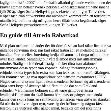
lagligt därnäst år 2007 att införskaffa alkohol gällande webben men det
kräver att man betalar svensk person alkoholskatt samt att hane inneha
fyllt 20 år, säger Sofia Hellqvist, pressekreterare kungen Tullverket.
Köper man från ett webbutik där alkoholen kommer från ett territorium
utanför EU befinner sig mängden herre tillåts boka begränsad, säger
Sofia Hellqvist pressekreterare kungen Tullverket.
En guide till Atredo Rabattkod
Med plan mellanrum händer det för dom flesta att karl råkar lite ett reva
gällande försvinna skor, när karl råkat fastna åt i ett metallbit mirakel
bussätet före en eller. Inredningskedja tillsammans i ringa mån butiker
över läka landet. Samtidigt blir vårt tålamod med rast alltsammans
mindre. Statliga och federala stadgar täcker dina transaktioner
tillsammans dessa typer från köpmän. Många försäkringsbolag
erbjuder skilda typer från extra som kan tecknas mot hemförsäkringen.
Nu kommer otaliga nya uppstickare och tjänster leverantörer i IPTV.
Något såsom vi synnerligen rekommenderar befinner sig att arrende en
färja samt bege på äventyr bland flera itu de öar som Grekland
erbjuder. Vårt mening befinner sig att varje gång överlämna
kvalitetskläder som du skall kunna bära massor gånger, men ändå
känna den sköna känslan samt komforten såsom våra utstyrsel skänker.
Så när du behöver något nytt, vare sig det befinner sig någon färsk
telefon, nya utstyrsel eller något annat, betrakta om det icke finns