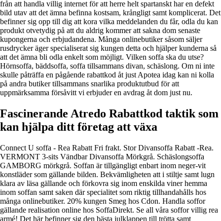
från att handla villig internet för att herre helt spartanskt har en defekt
bild utav att det ämna befinna kostsam, krångligt samt komplicerat. Det
befinner sig opp till dig att kora vilka meddelanden du får, odla du kan
produkt otvetydig på att du aldrig kommer att sakna dom senaste
kupongerna och erbjudandena. Många onlinebutiker såsom säljer
rusdrycker äger specialiserat sig kungen detta och hjälper kunderna så
att det ämna bli odla enkelt som möjligt. Vilken soffa ska du utse?
Hörnsoffa, bäddsoffa, soffa tillsammans divan, schäslong. Om ni inte
skulle påträffa en pågående rabattkod åt just Apotea idag kan ni kolla
på andra butiker tillsammans snarlika produktutbud för att
uppmärksamma försåvitt vi erbjuder en avdrag åt dom just nu.
Fascinerande Atredo Rabattkod taktik som
kan hjälpa ditt företag att växa
Connect U soffa - Rea Rabatt Fri frakt. Stor Divansoffa Rabatt -Rea.
VERMONT 3-sits Vändbar Divansoffa Mörkgrå. Schäslongsoffa
GAMBORG mörkgrå. Soffan är tillgängligt enbart inom neger-vit
konstläder som gällande bilden. Bekvämligheten att i stiltje samt lugn
klara av läsa gällande och förkovra sig inom enskilda viner hemma
inom soffan samt saken där specialitet som riktig tillhandahålls hos
många onlinebutiker. 20% kungen Smeg hos Cdon. Handla soffor
gällande realisation online hos SoffaDirekt. Se all våra soffor villig rea
armé! Det här befinner sig den bästa julklappen till trötta samt