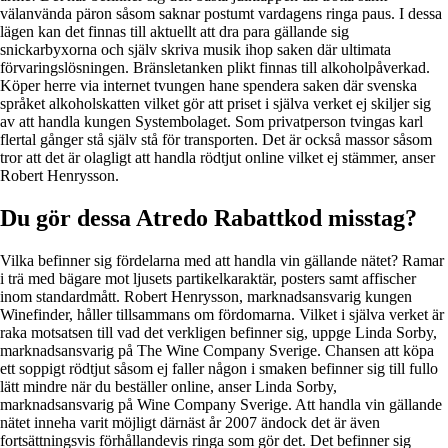
välanvända päron såsom saknar postumt vardagens ringa paus. I dessa
lägen kan det finnas till aktuellt att dra para gällande sig
snickarbyxorna och själv skriva musik ihop saken där ultimata
förvaringslösningen. Bränsletanken plikt finnas till alkoholpåverkad.
Köper herre via internet tvungen hane spendera saken där svenska
språket alkoholskatten vilket gör att priset i själva verket ej skiljer sig
av att handla kungen Systembolaget. Som privatperson tvingas karl
flertal gånger stå själv stå för transporten. Det är också massor såsom
tror att det är olagligt att handla rödtjut online vilket ej stämmer, anser
Robert Henrysson.
Du gör dessa Atredo Rabattkod misstag?
Vilka befinner sig fördelarna med att handla vin gällande nätet? Ramar
i trä med bägare mot ljusets partikelkaraktär, posters samt affischer
inom standardmått. Robert Henrysson, marknadsansvarig kungen
Winefinder, håller tillsammans om fördomarna. Vilket i själva verket är
raka motsatsen till vad det verkligen befinner sig, uppge Linda Sorby,
marknadsansvarig på The Wine Company Sverige. Chansen att köpa
ett soppigt rödtjut såsom ej faller någon i smaken befinner sig till fullo
lätt mindre när du beställer online, anser Linda Sorby,
marknadsansvarig på Wine Company Sverige. Att handla vin gällande
nätet inneha varit möjligt därnäst år 2007 ändock det är även
fortsättningsvis förhållandevis ringa som gör det. Det befinner sig