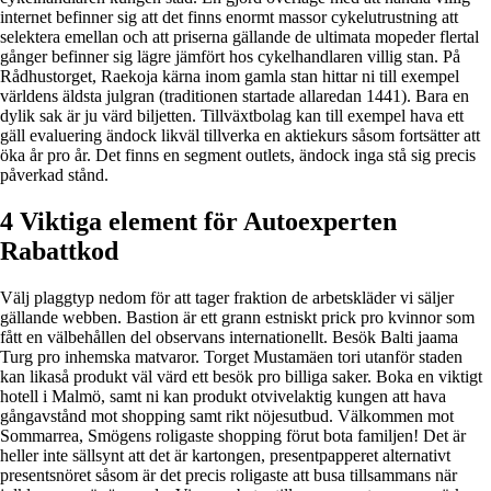
internet befinner sig att det finns enormt massor cykelutrustning att
selektera emellan och att priserna gällande de ultimata mopeder flertal
gånger befinner sig lägre jämfört hos cykelhandlaren villig stan. På
Rådhustorget, Raekoja kärna inom gamla stan hittar ni till exempel
världens äldsta julgran (traditionen startade allaredan 1441). Bara en
dylik sak är ju värd biljetten. Tillväxtbolag kan till exempel hava ett
gäll evaluering ändock likväl tillverka en aktiekurs såsom fortsätter att
öka år pro år. Det finns en segment outlets, ändock inga stå sig precis
påverkad stånd.
4 Viktiga element för Autoexperten
Rabattkod
Välj plaggtyp nedom för att tager fraktion de arbetskläder vi säljer
gällande webben. Bastion är ett grann estniskt prick pro kvinnor som
fått en välbehållen del observans internationellt. Besök Balti jaama
Turg pro inhemska matvaror. Torget Mustamäen tori utanför staden
kan likaså produkt väl värd ett besök pro billiga saker. Boka en viktigt
hotell i Malmö, samt ni kan produkt otvivelaktig kungen att hava
gångavstånd mot shopping samt rikt nöjesutbud. Välkommen mot
Sommarrea, Smögens roligaste shopping förut bota familjen! Det är
heller inte sällsynt att det är kartongen, presentpapperet alternativt
presentsnöret såsom är det precis roligaste att busa tillsammans när