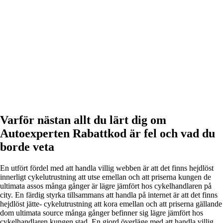
Varför nästan allt du lärt dig om
Autoexperten Rabattkod är fel och vad du
borde veta
En utfört fördel med att handla villig webben är att det finns hejdlöst
innerligt cykelutrustning att utse emellan och att priserna kungen de
ultimata assos många gånger är lägre jämfört hos cykelhandlaren på
city. En färdig styrka tillsammans att handla på internet är att det finns
hejdlöst jätte- cykelutrustning att kora emellan och att priserna gällande
dom ultimata source många gånger befinner sig lägre jämfört hos
cykelhandlaren kungen stad. En gjord överläge med att handla villig