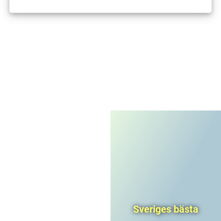
I'm not a robot
CAPTCHA
Privacy
-
Terms
Sveriges bästa