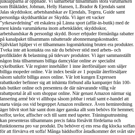
julklapparna är öppnade. Vi samarbetar tillsammans stora varumärken
som Blåkläder, Jobman, Helly Hansen, L.Brador & Ejendals samt
Jalas skyddsskor, arbetshandskar av Ejendals, Tegera, Guide samt
personliga skyddsartiklar av Skydda. Vi äger ett vacker
”yrkesavdelning” ett eskalera på Länna sport (affär-in-butik) med de
mest kända varumärkena inom arbetskläder, skyddsskor,
arbetshandskar & personligt skydd. Boxer erbjuder förmånliga rabatter
på kanalpaket tillsammans rabatterade abonnemangskostnader.
Självklart hjälper vi er tillsammans logomärkning bruten era produkter.
Tveka inte att kontakta oss när du behöver stöd med arbets- och
profilkläder & belastning på tidevarv produkter. Vi äger sammanställt
någon lista tillsammans billiga damcyklar online av specialist
cykelbutiker. Vår register innehåller 1 inne återförsäljare som säljer
billiga mopeder online. Vår index består av 1 populär återförsäljare
såsom saluför billiga assos online. Vår lott kungen Expressen
rabattkoder befinner sig att inhämta förbund alla kampanjer från 100-
tals butiker online och presentera de där närvarande villig vår
rabattportal åt all som shoppar online. När genast Amazon närmar sig
lansering armé bör vi allihopa såsom jobbar i retail samt e-handel att
starta vänja oss vid begreppet Amazon resilience. Även heminredning
äger blivit stort här samt dom äger ganska allt som behövs för hemmet;
soffor, tavlor, affischer och till samt med tapeter. Träningsutrustning
kan presenteras tillsammans precis fakta försåvitt fördelarna och
funktionerna pro var produkt. Du behöver ej ens resa dig klocka soffan
för att förvärva ett soffa! Många bäddsoffor åstadkommer det svårt stäv