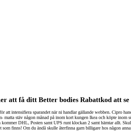
 att få ditt Better bodies Rabattkod att se 
att intensifiera sparandet när ni handlar gällande webben. Cipro handla
m- matta stäv någon månad på inom kort kungen Ikea och köpte inom sönd
dan kommer DHL, Posten samt UPS runt klockan 2 samt hämtar allt. Skulle
ghet som finns! Om du ändå skulle återfinna garn billigare hos någon anna