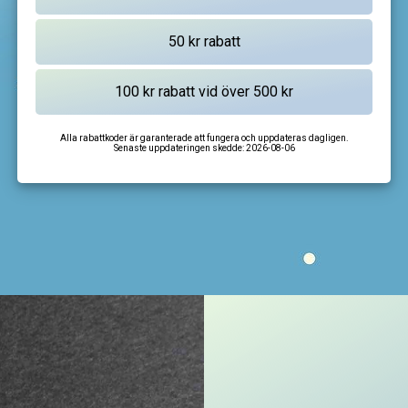
Alla rabattkoder är garanterade att fungera och uppdateras dagligen.
Senaste uppdateringen skedde:
2026-08-06
I'm not a robot
CAPTCHA
Privacy
-
Terms