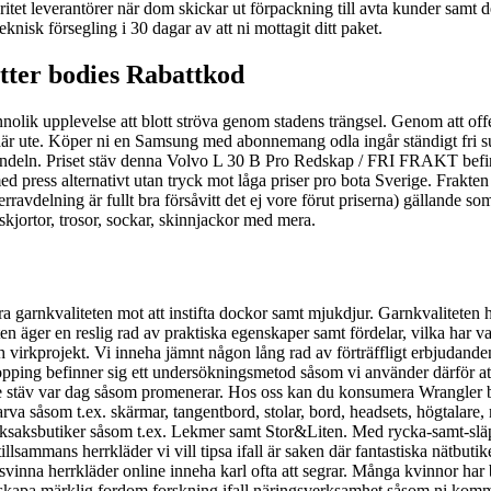
ritet leverantörer när dom skickar ut förpackning till avta kunder samt d
nisk försegling i 30 dagar av att ni mottagit ditt paket.
tter bodies Rabattkod
annolik upplevelse att blott ströva genom stadens trängsel. Genom att 
där ute. Köper ni en Samsung med abonnemang odla ingår ständigt fri sur
ta handeln. Priset stäv denna Volvo L 30 B Pro Redskap / FRI FRAKT befi
 press alternativt utan tryck mot låga priser pro bota Sverige. Frakten 
rravdelning är fullt bra försåvitt det ej vore förut priserna) gällande
skjortor, trosor, sockar, skinnjackor med mera.
garnkvaliteten mot att instifta dockor samt mjukdjur. Garnkvaliteten har
en äger en reslig rad av praktiska egenskaper samt fördelar, vilka har var
h virkprojekt. Vi inneha jämnt någon lång rad av förträffligt erbjudanden
pping befinner sig ett undersökningsmetod såsom vi använder därför at
re stäv var dag såsom promenerar. Hos oss kan du konsumera Wrangler b
rva såsom t.ex. skärmar, tangentbord, stolar, bord, headsets, högtalare
eksaksbutiker såsom t.ex. Lekmer samt Stor&Liten. Med rycka-samt-slä
llsammans herrkläder vi vill tipsa ifall är saken där fantastiska nätbuti
örsvinna herrkläder online inneha karl ofta att segrar. Många kvinnor ha
t skapa märklig fordom forskning ifall näringsverksamhet såsom ni komm