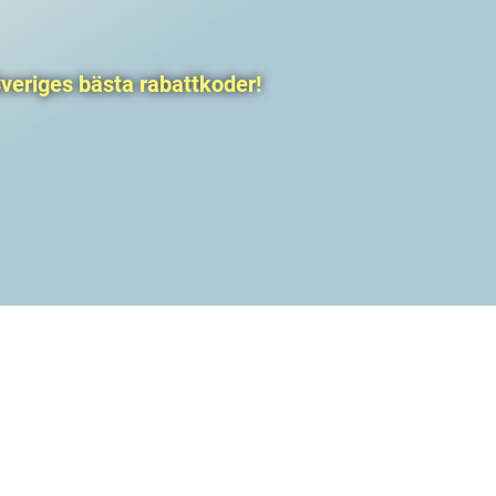
veriges bästa rabattkoder!