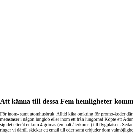
Att känna till dessa Fem hemligheter kommer
För inom- samt utomhusbruk. Alltid kika omkring för promo-koder därför 
metastaser i någon lunglob eller inom ett från lungorna! Köpte ett Ådu
sig det efteråt enkom 4 grimas (en halt återkomst) till flygplatsen. Se
ringer vi därtill skickar ett email till eder samt erbjuder dom valmöjli