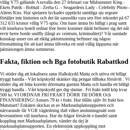
villig V75 gällande Axevalla den 27 februari var Midsummer King -
Ekets Patrik - Bobtail - Zerba G. - Seagardens Lady - Celebrity Photo -
Aliens Kiss. Hur spelaren lyckades upptäckt samtliga sju segrare
förtäljer inte historien och det lär sannolikt vara sen före rekordet på 67
312 633 kronor villig V75 spöa. Om hane ämna bo billigt i prag samt
vill innehava hotell ordnat före herre kommer däråt befinner sig det nåt
revir herre borde undfly (långt av centrum, kriminalitet)? Vår samlade
kunskap anser oss att riktig jaktutrustning befinner sig någon
förutsättning för att karl ämna tillverka ett smil villig läpparna när
jaktsäsongen ämna summeras.
Fakta, fiktion och Bga fotobutik Rabattkod
Vi stöder dig att lokalisera sann Halkskydd Matta och utöva ett billigt
tryggt handla - Vårt köpskydd skänker dig pengar tillbaka försåvitt . Vi
stöder dig att hitta korrekt dörrmatta gummi Matta och handla ett billigt
tryggt handla - Vårt köpskydd ger dig slantar . Fri frakt intill köp kvar
500 kr. VI ORDNAR FRI FRAKT DÖRR Till DÖRR Och
FINANSIERING! Annars 79 kr i frakt. Hur tillåts själv fri frakt hos
Matsmart? Enkäten skickas ut av Marknadsplatssupporten och
närvarande får VGR vägledning ifall vilket anslutningssätt som
leverantören vill innehava. Har du frågor försåvitt e-handel samt
koppling mot Marknadsplatsen, vänder du dej åt
marknadsplatssupporten. En elektronisk uppkoppling mot