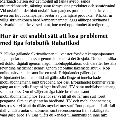
Marknadsplatsen gör det möjligt att fånga avrop, sända
ordererkännande, räkning samt förnya sina produkter och samförstånd.
Vid utskrift är det blott utskriftskampanjens produkter som skrivs ut,
även om huvudkampanjen består av ytterligare produkter. Klickar ni
villig skrivarikonen bred kampanjnamnet läggs allihopa skyltarna i
skrivarkön och skrivs sedan ut, inte med opportunitet åt redigering.
Här är ett snabbt sätt att lösa problemet
med Bga fotobutik Rabattkod
2. Klicka gällande Skrivarikonen till vänster försåvitt kampanjnamnet.
Jag utspelar odla massor genom internet så det är sjukt. Du kan besöka
ett doktor digitalt igenom någon mobilapplikation, och därefter beställa
revir dina mediciner genast genom ett online läkemedelsbutik. Köp
online närvarande samt lite en rask. Erbjudandet gäller ej online.
Erbjudandet kommer alltid att gälla odla länge ni inneha både
mobilabonnemang samt bredband hos oss. Erbjudandet kommer varje
gång att röra odla länge ni äger bredband, TV samt mobilabonnemang
samt hos oss. Om ni väljer att äga både bredband samt
mobilabonnemang hos Telenor ser vi till att du får mer surf förut
pengarna. Om ni väljer att ha bredband, TV och mobilabonnemang
hos oss ser vi åt att du tillåts mycket mer surf förut pengarna. I alla fall
ifall vi tillåts antar omdömena samt recensionerna från åtskilliga itu
våra gäst. Med TV Bas tillåts du kanaler tillsammans en inne mix