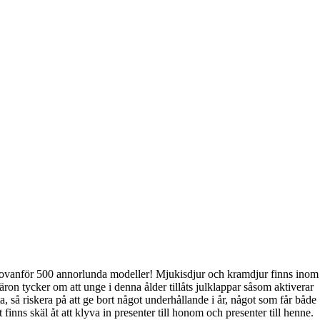
and ovanför 500 annorlunda modeller! Mjukisdjur och kramdjur finns inom
ron tycker om att unge i denna ålder tillåts julklappar såsom aktiverar
, så riskera på att ge bort något underhållande i år, något som får både
nns skäl åt att klyva in presenter till honom och presenter till henne.