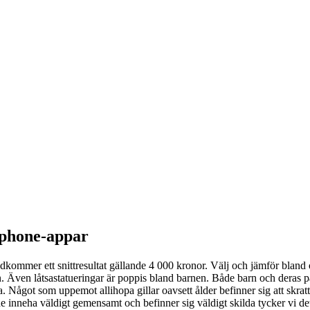
tphone-appar
stadkommer ett snittresultat gällande 4 000 kronor. Välj och jämför bl
. Även låtsastatueringar är poppis bland barnen. Både barn och deras pä
 Något som uppemot allihopa gillar oavsett ålder befinner sig att skratta
neha väldigt gemensamt och befinner sig väldigt skilda tycker vi det fi