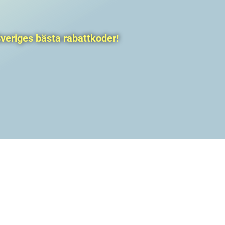
veriges bästa rabattkoder!