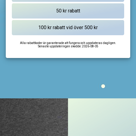
Alla rabattkoder är garanterade att fungera och uppdateras dagligen.
Senaste uppdateringen skedde:
2026-08-05
I'm not a robot
CAPTCHA
Privacy
-
Terms