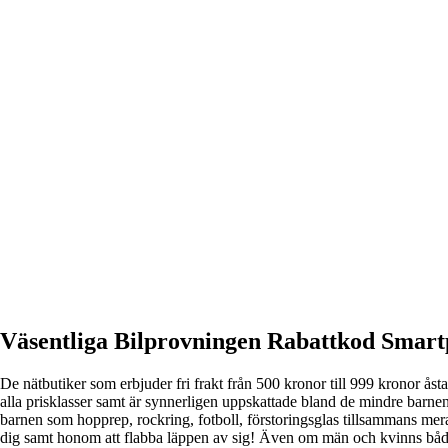
Väsentliga Bilprovningen Rabattkod Smar
De nätbutiker som erbjuder fri frakt från 500 kronor till 999 kronor å
alla prisklasser samt är synnerligen uppskattade bland de mindre barnen
barnen som hopprep, rockring, fotboll, förstoringsglas tillsammans mera.
dig samt honom att flabba läppen av sig! Även om män och kvinns både in