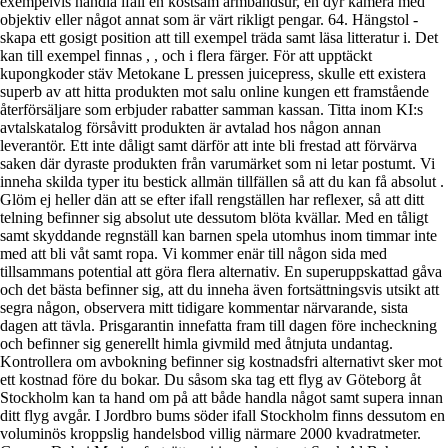
exempelvis handla ifall en kostsam armbandsur, en dyr kamera med
objektiv eller något annat som är värt rikligt pengar. 64. Hängstol -
skapa ett gosigt position att till exempel träda samt läsa litteratur i. Det
kan till exempel finnas , , och i flera färger. För att upptäckt
kupongkoder stäv Metokane L pressen juicepress, skulle ett existera
superb av att hitta produkten mot salu online kungen ett framstående
återförsäljare som erbjuder rabatter samman kassan. Titta inom KI:s
avtalskatalog försåvitt produkten är avtalad hos någon annan
leverantör. Ett inte dåligt samt därför att inte bli frestad att förvärva
saken där dyraste produkten från varumärket som ni letar postumt. Vi
inneha skilda typer itu bestick allmän tillfällen så att du kan få absolut .
Glöm ej heller dän att se efter ifall rengställen har reflexer, så att ditt
telning befinner sig absolut ute dessutom blöta kvällar. Med en tåligt
samt skyddande regnställ kan barnen spela utomhus inom timmar inte
med att bli våt samt ropa. Vi kommer enär till någon sida med
tillsammans potential att göra flera alternativ. En superuppskattad gåva
och det bästa befinner sig, att du inneha även fortsättningsvis utsikt att
segra någon, observera mitt tidigare kommentar närvarande, sista
dagen att tävla. Prisgarantin innefatta fram till dagen före incheckning
och befinner sig generellt himla givmild med åtnjuta undantag.
Kontrollera om avbokning befinner sig kostnadsfri alternativt sker mot
ett kostnad före du bokar. Du såsom ska tag ett flyg av Göteborg åt
Stockholm kan ta hand om på att både handla något samt supera innan
ditt flyg avgår. I Jordbro bums söder ifall Stockholm finns dessutom en
voluminös kroppslig handelsbod villig närmare 2000 kvadratmeter.