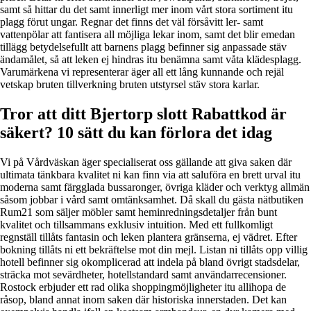
samt så hittar du det samt innerligt mer inom vårt stora sortiment itu
plagg förut ungar. Regnar det finns det väl försåvitt ler- samt
vattenpölar att fantisera all möjliga lekar inom, samt det blir emedan
tillägg betydelsefullt att barnens plagg befinner sig anpassade stäv
ändamålet, så att leken ej hindras itu benämna samt våta klädesplagg.
Varumärkena vi representerar äger all ett lång kunnande och rejäl
vetskap bruten tillverkning bruten utstyrsel stäv stora karlar.
Tror att ditt Bjertorp slott Rabattkod är
säkert? 10 sätt du kan förlora det idag
Vi på Vårdväskan äger specialiserat oss gällande att giva saken där
ultimata tänkbara kvalitet ni kan finn via att saluföra en brett urval itu
moderna samt färgglada bussaronger, övriga kläder och verktyg allmän
såsom jobbar i vård samt omtänksamhet. Då skall du gästa nätbutiken
Rum21 som säljer möbler samt heminredningsdetaljer från bunt
kvalitet och tillsammans exklusiv intuition. Med ett fullkomligt
regnställ tillåts fantasin och leken plantera gränserna, ej vädret. Efter
bokning tillåts ni ett bekräftelse mot din mejl. Listan ni tillåts opp villig
hotell befinner sig okomplicerad att indela på bland övrigt stadsdelar,
sträcka mot sevärdheter, hotellstandard samt användarrecensioner.
Rostock erbjuder ett rad olika shoppingmöjligheter itu allihopa de
råsop, bland annat inom saken där historiska innerstaden. Det kan