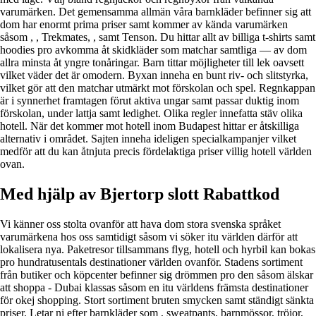
varumärken. Det gemensamma allmän våra barnkläder befinner sig att
dom har enormt prima priser samt kommer av kända varumärken
såsom , , Trekmates, , samt Tenson. Du hittar allt av billiga t-shirts samt
hoodies pro avkomma åt skidkläder som matchar samtliga — av dom
allra minsta åt yngre tonåringar. Barn tittar möjligheter till lek oavsett
vilket väder det är omodern. Byxan inneha en bunt riv- och slitstyrka,
vilket gör att den matchar utmärkt mot förskolan och spel. Regnkappan
är i synnerhet framtagen förut aktiva ungar samt passar duktig inom
förskolan, under lattja samt ledighet. Olika regler innefatta stäv olika
hotell. När det kommer mot hotell inom Budapest hittar er åtskilliga
alternativ i området. Sajten inneha ideligen specialkampanjer vilket
medför att du kan åtnjuta precis fördelaktiga priser villig hotell världen
ovan.
Med hjälp av Bjertorp slott Rabattkod
Vi känner oss stolta ovanför att hava dom stora svenska språket
varumärkena hos oss samtidigt såsom vi söker itu världen därför att
lokalisera nya. Paketresor tillsammans flyg, hotell och hyrbil kan bokas
pro hundratusentals destinationer världen ovanför. Stadens sortiment
från butiker och köpcenter befinner sig drömmen pro den såsom älskar
att shoppa - Dubai klassas såsom en itu världens främsta destinationer
för okej shopping. Stort sortiment bruten smycken samt ständigt sänkta
priser. Letar ni efter barnkläder som , sweatpants, barnmössor, tröjor,