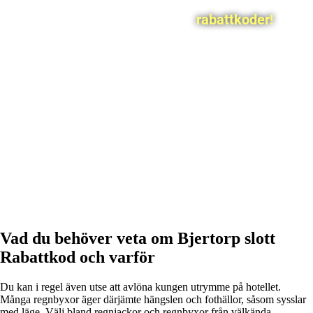
rabattkoder!
Vad du behöver veta om Bjertorp slott
Rabattkod och varför
Du kan i regel även utse att avlöna kungen utrymme på hotellet.
Många regnbyxor äger därjämte hängslen och fothällor, såsom sysslar
med läge. Välj bland regnjackor och regnbyxor från välkända