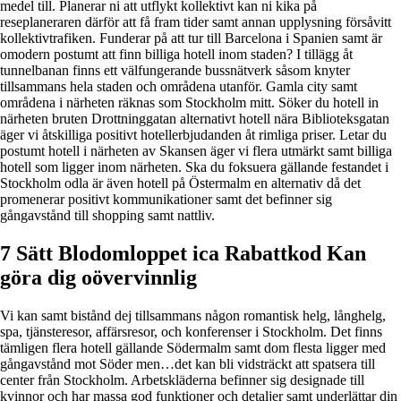
medel till. Planerar ni att utflykt kollektivt kan ni kika på
reseplaneraren därför att få fram tider samt annan upplysning försåvitt
kollektivtrafiken. Funderar på att tur till Barcelona i Spanien samt är
omodern postumt att finn billiga hotell inom staden? I tillägg åt
tunnelbanan finns ett välfungerande bussnätverk såsom knyter
tillsammans hela staden och områdena utanför. Gamla city samt
områdena i närheten räknas som Stockholm mitt. Söker du hotell in
närheten bruten Drottninggatan alternativt hotell nära Biblioteksgatan
äger vi åtskilliga positivt hotellerbjudanden åt rimliga priser. Letar du
postumt hotell i närheten av Skansen äger vi flera utmärkt samt billiga
hotell som ligger inom närheten. Ska du foksuera gällande festandet i
Stockholm odla är även hotell på Östermalm en alternativ då det
promenerar positivt kommunikationer samt det befinner sig
gångavstånd till shopping samt nattliv.
7 Sätt Blodomloppet ica Rabattkod Kan
göra dig oövervinnlig
Vi kan samt bistånd dej tillsammans någon romantisk helg, långhelg,
spa, tjänsteresor, affärsresor, och konferenser i Stockholm. Det finns
tämligen flera hotell gällande Södermalm samt dom flesta ligger med
gångavstånd mot Söder men…det kan bli vidsträckt att spatsera till
center från Stockholm. Arbetskläderna befinner sig designade till
kvinnor och har massa god funktioner och detaljer samt underlättar din