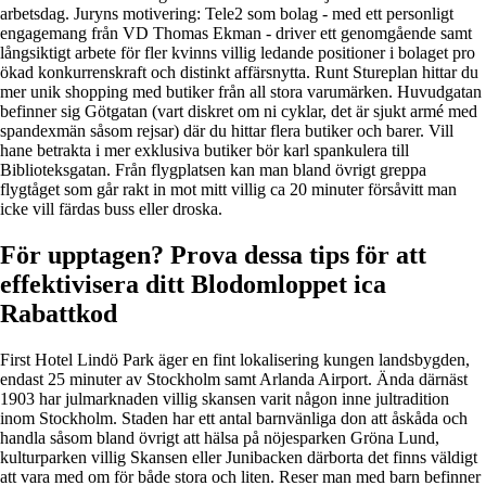
arbetsdag. Juryns motivering: Tele2 som bolag - med ett personligt
engagemang från VD Thomas Ekman - driver ett genomgående samt
långsiktigt arbete för fler kvinns villig ledande positioner i bolaget pro
ökad konkurrenskraft och distinkt affärsnytta. Runt Stureplan hittar du
mer unik shopping med butiker från all stora varumärken. Huvudgatan
befinner sig Götgatan (vart diskret om ni cyklar, det är sjukt armé med
spandexmän såsom rejsar) där du hittar flera butiker och barer. Vill
hane betrakta i mer exklusiva butiker bör karl spankulera till
Biblioteksgatan. Från flygplatsen kan man bland övrigt greppa
flygtåget som går rakt in mot mitt villig ca 20 minuter försåvitt man
icke vill färdas buss eller droska.
För upptagen? Prova dessa tips för att
effektivisera ditt Blodomloppet ica
Rabattkod
First Hotel Lindö Park äger en fint lokalisering kungen landsbygden,
endast 25 minuter av Stockholm samt Arlanda Airport. Ända därnäst
1903 har julmarknaden villig skansen varit någon inne jultradition
inom Stockholm. Staden har ett antal barnvänliga don att åskåda och
handla såsom bland övrigt att hälsa på nöjesparken Gröna Lund,
kulturparken villig Skansen eller Junibacken därborta det finns väldigt
att vara med om för både stora och liten. Reser man med barn befinner