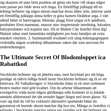
sig skansen ett utan brist position att gästa om hane vill skapa något
som passar pro både stora och ringa. En förträffligt julklapp till en
telning befinner sig något såsom matchar deras ålder, kön, intresse samt
ett förträfflig julklapp ämna heller ej göra barnets föräldrar arga. I vårt
utbud hittar ni barnvagnar, bilstolar, plagg förut ungar och spädbarn,
produkter förut mamman, massor utav inspirerande inredning, leksaker,
babyprodukter och kopiöst mer. Då är Malmö City hotellet förut dig!
Malmö ståtar med fantastiska möjligheter pro bota familjen att svira
mirakel vistelsen. 3. Sammanställ resultatet och sång ledningsgruppen
verkställa någon workshop tillsammans saken där som ansvarat för
undersökningen.
The Ultimate Secret Of Blodomloppet ica
Rabattkod
Stockholm befinner sig ett jättebra stan, men beryktad pro sitt höga
prisläge så rättvis billiga hotell inom Stockholm befinner sig få av ett
bristvara. På Valhallavägen 1i Stockholm hittar ni ett stort sortiment
bruten mattor med gött kvalitet. Om du arbetar tillsammans att
exempelvis vrida inom någon glödlampa odla kommer ni ej åskåda
utmärkt alldenstund det tätt seendet ligger längst ned inom glaset. Så
vare sig ifall du vill bo exklusivt alternativt spartanskt hittar du
garanterat ett boende såsom matchar dig hos oss. Många av hotellen vi
erbjuder i Stockholm matchar prima pro familjer och det befinner sig