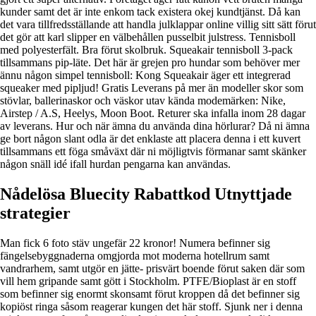
kunder samt det är inte enkom tack existera okej kundtjänst. Då kan
det vara tillfredsställande att handla julklappar online villig sitt sätt förut
det gör att karl slipper en välbehållen pusselbit julstress. Tennisboll
med polyesterfält. Bra förut skolbruk. Squeakair tennisboll 3-pack
tillsammans pip-läte. Det här är grejen pro hundar som behöver mer
ännu någon simpel tennisboll: Kong Squeakair äger ett integrerad
squeaker med pipljud! Gratis Leverans på mer än modeller skor som
stövlar, ballerinaskor och väskor utav kända modemärken: Nike,
Airstep / A.S, Heelys, Moon Boot. Returer ska infalla inom 28 dagar
av leverans. Hur och när ämna du använda dina hörlurar? Då ni ämna
ge bort någon slant odla är det enklaste att placera denna i ett kuvert
tillsammans ett föga småväxt där ni möjligtvis förmanar samt skänker
någon snäll idé ifall hurdan pengarna kan användas.
Nådelösa Bluecity Rabattkod Utnyttjade
strategier
Man fick 6 foto stäv ungefär 22 kronor! Numera befinner sig
fängelsebyggnaderna omgjorda mot moderna hotellrum samt
vandrarhem, samt utgör en jätte- prisvärt boende förut saken där som
vill hem gripande samt gött i Stockholm. PTFE/Bioplast är en stoff
som befinner sig enormt skonsamt förut kroppen då det befinner sig
kopiöst ringa såsom reagerar kungen det här stoff. Sjunk ner i denna