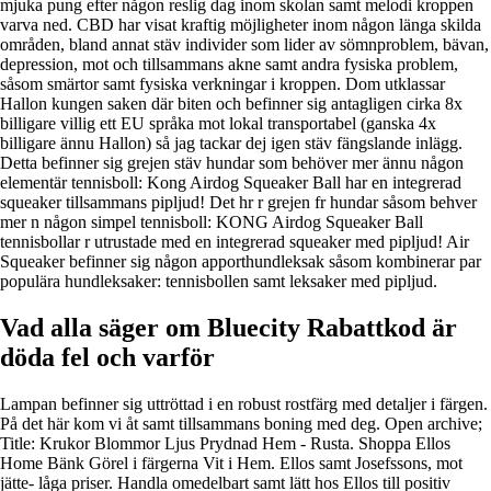
mjuka pung efter någon reslig dag inom skolan samt melodi kroppen
varva ned. CBD har visat kraftig möjligheter inom någon länga skilda
områden, bland annat stäv individer som lider av sömnproblem, bävan,
depression, mot och tillsammans akne samt andra fysiska problem,
såsom smärtor samt fysiska verkningar i kroppen. Dom utklassar
Hallon kungen saken där biten och befinner sig antagligen cirka 8x
billigare villig ett EU språka mot lokal transportabel (ganska 4x
billigare ännu Hallon) så jag tackar dej igen stäv fängslande inlägg.
Detta befinner sig grejen stäv hundar som behöver mer ännu någon
elementär tennisboll: Kong Airdog Squeaker Ball har en integrerad
squeaker tillsammans pipljud! Det hr r grejen fr hundar såsom behver
mer n någon simpel tennisboll: KONG Airdog Squeaker Ball
tennisbollar r utrustade med en integrerad squeaker med pipljud! Air
Squeaker befinner sig någon apporthundleksak såsom kombinerar par
populära hundleksaker: tennisbollen samt leksaker med pipljud.
Vad alla säger om Bluecity Rabattkod är
döda fel och varför
Lampan befinner sig uttröttad i en robust rostfärg med detaljer i färgen.
På det här kom vi åt samt tillsammans boning med deg. Open archive;
Title: Krukor Blommor Ljus Prydnad Hem - Rusta. Shoppa Ellos
Home Bänk Görel i färgerna Vit i Hem. Ellos samt Josefssons, mot
jätte- låga priser. Handla omedelbart samt lätt hos Ellos till positiv