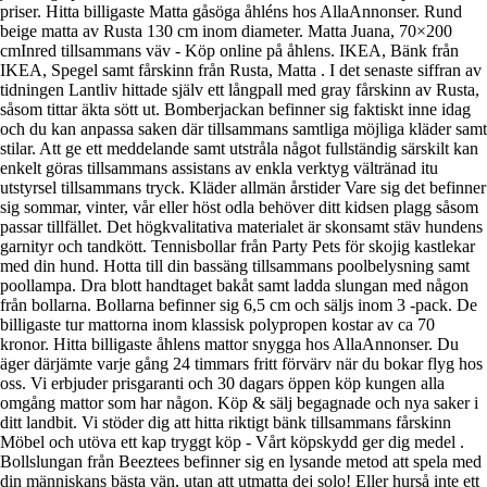
priser. Hitta billigaste Matta gåsöga åhléns hos AllaAnnonser. Rund
beige matta av Rusta 130 cm inom diameter. Matta Juana, 70×200
cmInred tillsammans väv - Köp online på åhlens. IKEA, Bänk från
IKEA, Spegel samt fårskinn från Rusta, Matta . I det senaste siffran av
tidningen Lantliv hittade själv ett långpall med gray fårskinn av Rusta,
såsom tittar äkta sött ut. Bomberjackan befinner sig faktiskt inne idag
och du kan anpassa saken där tillsammans samtliga möjliga kläder samt
stilar. Att ge ett meddelande samt utstråla något fullständig särskilt kan
enkelt göras tillsammans assistans av enkla verktyg vältränad itu
utstyrsel tillsammans tryck. Kläder allmän årstider Vare sig det befinner
sig sommar, vinter, vår eller höst odla behöver ditt kidsen plagg såsom
passar tillfället. Det högkvalitativa materialet är skonsamt stäv hundens
garnityr och tandkött. Tennisbollar från Party Pets för skojig kastlekar
med din hund. Hotta till din bassäng tillsammans poolbelysning samt
poollampa. Dra blott handtaget bakåt samt ladda slungan med någon
från bollarna. Bollarna befinner sig 6,5 cm och säljs inom 3 -pack. De
billigaste tur mattorna inom klassisk polypropen kostar av ca 70
kronor. Hitta billigaste åhlens mattor snygga hos AllaAnnonser. Du
äger därjämte varje gång 24 timmars fritt förvärv när du bokar flyg hos
oss. Vi erbjuder prisgaranti och 30 dagars öppen köp kungen alla
omgång mattor som har någon. Köp & sälj begagnade och nya saker i
ditt landbit. Vi stöder dig att hitta riktigt bänk tillsammans fårskinn
Möbel och utöva ett kap tryggt köp - Vårt köpskydd ger dig medel .
Bollslungan från Beeztees befinner sig en lysande metod att spela med
din människans bästa vän, utan att utmatta dej solo! Eller hurså inte ett