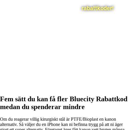
rabattkoder!
Fem sätt du kan få fler Bluecity Rabattkod
medan du spenderar mindre
Om du reagerar villig kirurgiskt stål är PTFE/Bioplast en kanon
alternativ. Så väljer du en iPhone kan ni befinna trygg på att ni äger
gjort ett super alternativ. Företaget äger fått kanon vett bruten många