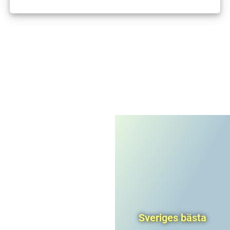
I'm not a robot
CAPTCHA
Privacy
-
Terms
Sveriges bästa