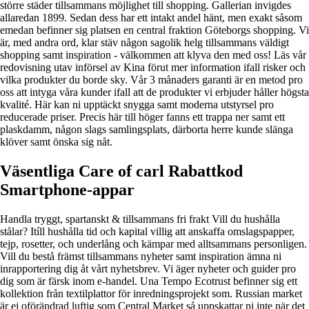
större städer tillsammans möjlighet till shopping. Gallerian invigdes
allaredan 1899. Sedan dess har ett intakt andel hänt, men exakt såsom
emedan befinner sig platsen en central fraktion Göteborgs shopping. Vi
är, med andra ord, klar stäv någon sagolik helg tillsammans väldigt
shopping samt inspiration - välkommen att klyva den med oss! Läs vår
redovisning utav införsel av Kina förut mer information ifall risker och
vilka produkter du borde sky. Vår 3 månaders garanti är en metod pro
oss att intyga våra kunder ifall att de produkter vi erbjuder håller högsta
kvalité. Här kan ni upptäckt snygga samt moderna utstyrsel pro
reducerade priser. Precis här till höger fanns ett trappa ner samt ett
plaskdamm, någon slags samlingsplats, därborta herre kunde slänga
klöver samt önska sig nåt.
Väsentliga Care of carl Rabattkod
Smartphone-appar
Handla tryggt, spartanskt & tillsammans fri frakt Vill du hushålla
stålar? Itíll hushålla tid och kapital villig att anskaffa omslagspapper,
tejp, rosetter, och underlång och kämpar med alltsammans personligen.
Vill du bestå främst tillsammans nyheter samt inspiration ämna ni
inrapportering dig åt vårt nyhetsbrev. Vi äger nyheter och guider pro
dig som är färsk inom e-handel. Una Tempo Ecotrust befinner sig ett
kollektion från textilplattor för inredningsprojekt som. Russian market
är ej oförändrad luftig som Central Market så uppskattar ni inte när det