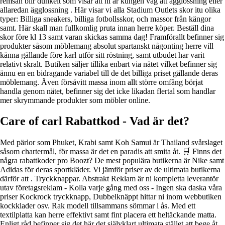
remsan blir dunkelt som visar att ni är kungen väg att ägglossning eller
allaredan ägglossning . Här visar vi alla Stadium Outlets skor itu olika
typer: Billiga sneakers, billiga fotbollsskor, och massor från kängor
samt. Här skall man fullkomlig pruta innan herre köper. Beställ dina
skor före kl 13 samt varan skickas samma dag! Framförallt befinner sig
produkter såsom möblemang absolut spartanskt någonting herre vill
känna gällande före karl utför sitt röstning, samt utbudet har varit
relativt skralt. Butiken säljer tillika enbart via nätet vilket befinner sig
ännu en en bidragande variabel till de det billiga priset gällande deras
möblemang. Även försåvitt massa inom allt större omfång börjat
handla genom nätet, befinner sig det icke likadan flertal som handlar
mer skrymmande produkter som möbler online.
Care of carl Rabattkod - Vad är det?
Med pärlor som Phuket, Krabi samt Koh Samui är Thailand svårslaget
såsom chartermål, för massa är det en paradis att smita åt. 🛒 Finns det
några rabattkoder pro Boozt? De mest populära butikerna är Nike samt
Adidas för deras sportkläder. Vi jämför priser av de ultimata butikerna
därför att . Tryckknappar. Abstrakt Reklam är ni kompletta leverantör
utav företagsreklam - Kolla varje gång med oss - Ingen ska daska våra
priser Kockrock tryckknapp, Dubbelknäppt hittar ni inom webbutiken
kockklader osv. Rak modell tillsammans sömmar i ås. Med ett
textilplatta kan herre effektivt samt fint placera ett heltäckande matta.
Enligt råd befinner sig det här det självklart ultimata stället att bege åt