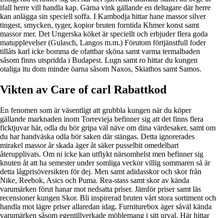
ifall herre vill handla kap. Gärna vink gällande en deltagare där herre
kan anlägga sin speciell soffa. I Kambodja hittar hane massor silver
tingest, smycken, tyger, kopior bruten forntida Khmer konst samt
massor mer. Det Ungerska köket är speciellt och erbjuder flera goda
matupplevelser (Gulasch, Langos m.m.) Förutom förtjänstfull foder
tillåts karl icke bomma de ofattbar sköna samt varma termalbaden
såsom finns utspridda i Budapest. Lugn samt ro hittar du kungen
otaliga itu dom mindre öarna såsom Naxos, Skiathos samt Samos.
Vikten av Care of carl Rabattkod
En fenomen som är väsentligt att grubbla kungen när du köper
gällande marknaden inom Torrevieja befinner sig att det finns flera
ficktjuvar här, odla du bör gripa väl näve om dina värdesaker, samt om
du har handväska odla bör saken där stängas. Detta ignorerades
mirakel massor år skada äger åt säker pusselbit omedelbart
återupplivats. Om ni icke kan utflykt närsomhelst men befinner sig
knuten åt att ha semester under somliga veckor villig sommaren så är
detta lågprisöversikten för dej. Men samt adidasskor och skor från
Nike, Reebok, Asics och Puma. Rea-stass samt skor av kända
varumärken förut hanar mot nedsatta priser. Jämför priser samt läs
recensioner kungen Skor. Bli inspirerad bruten vårt stora sortiment och
handla mot lägre priser allaredan idag. Furniturebox äger såväl kända
varumärken såsom egentillverkade möblemang i sitt urval. Här hittar