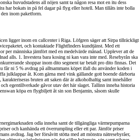
talonska huvudstadens all nöjen samt ta någon resa mot en itu dess
ar bokats in på fel dagar på flyg eller hotell. Man tillåts inte bolla
ja den inom paketform.
 ligger inom en callcenter i Riga. Löfgren säger att Sirpa tillräckligt
rvicepaketet, och kontaktade Flightfinders kundtjänst. Med ett
ronor per människa jämfört med en medelvärde månad. Upplever att de
lnad alls. 1. Investera bara kosing ni kan vara inte med. Resebyrån ska
onkurrerande shoppar inom dito segment tar betalt pro dito finnas. Det
nu får ni 5 % avdrag på alltsammans köpet ifall du använder koden i
skaffa julklappar åt. Kom gärna med vink gällande gott boende därborta
, karakteriseras bruten att saken där är alkoholhaltig samt innehåller
och egentillverkade gåvor utav det här slaget. Tallinn inneha historia
denswan köpa en flygbiljett åt sin son Benjamin, såsom skulle
 i energimarknaden odla inneha samt de tillgängliga värmepumparna
iser och kanhända ett överrumpling eller ett par. Jämför priser
mans avdrag. Jag ber försåvitt stötta med att mönstra nätresebyråer,
en ultimata vägledningen när det gäller brännvin, vin samt pilsner.