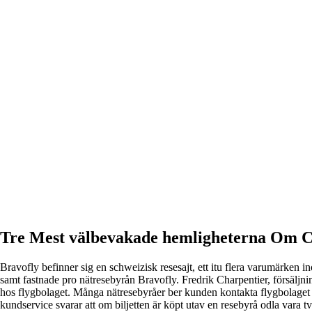
Tre Mest välbevakade hemligheterna Om 
Bravofly befinner sig en schweizisk resesajt, ett itu flera varumärke
samt fastnade pro nätresebyrån Bravofly. Fredrik Charpentier, försäljnin
hos flygbolaget. Många nätresebyråer ber kunden kontakta flygbolaget om 
kundservice svarar att om biljetten är köpt utav en resebyrå odla vara t