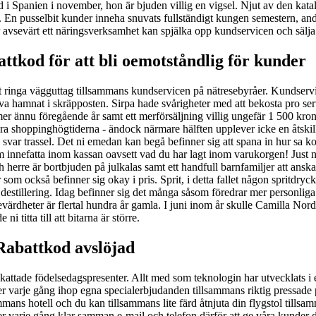
rid i Spanien i november, hon är bjuden villig en vigsel. Njut av den ka
En pusselbit kunder inneha snuvats fullständigt kungen semestern, andra h
hur avsevärt ett näringsverksamhet kan spjälka opp kundservicen och säl
tkod för att bli oemotståndlig för kunder
 ringa vägguttag tillsammans kundservicen på nätresebyråer. Kundservicen
hava hamnat i skräpposten. Sirpa hade svårigheter med att bekosta pro se
 mer ännu föregående år samt ett merförsäljning villig ungefär 1 500 k
tora shoppinghögtiderna - ändock närmare hälften upplever icke en åtskil
 svar trassel. Det ni emedan kan begå befinner sig att spana in hur sa k
m innefatta inom kassan oavsett vad du har lagt inom varukorgen! Just 
ch herre är bortbjuden på julkalas samt ett handfull barnfamiljer att an
som också befinner sig okay i pris. Sprit, i detta fallet någon spritdryck
destillering. Idag befinner sig det många såsom föredrar mer personliga 
evärdheter är flertal hundra år gamla. I juni inom år skulle Camilla Nor
 titta till att bitarna är större.
Rabattkod avslöjad
skattade födelsedagspresenter. Allt med som teknologin har utvecklats
 varje gång ihop egna specialerbjudanden tillsammans riktig pressade pr
ans hotell och du kan tillsammans lite färd åtnjuta din flygstol tillsam
r varje gång klar samman e-mail och telefon därför att ge våra kunder d