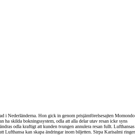
rerad i Nederländerna. Hon gick in genom prisjämförelsesajten Momondo
n ha skilda bokningssystem, odla att alla delar utav resan icke syns
ändras odla kraftigt att kunden tvungen annulera resan fullt. Lufthansas
 att Lufthansa kan skapa ändringar inom biljetten. Sirpa Karisalmi ringer