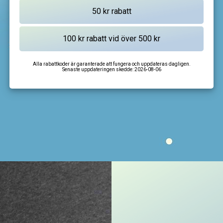
Alla rabattkoder är garanterade att fungera och uppdateras dagligen.
Senaste uppdateringen skedde:
2026-08-06
I'm not a robot
CAPTCHA
Privacy
-
Terms