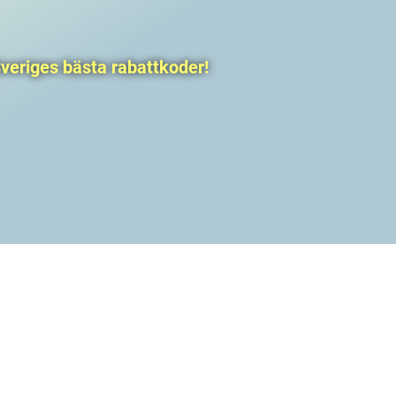
veriges bästa rabattkoder!