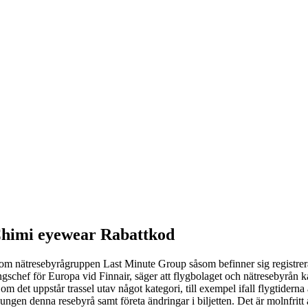
Chimi eyewear Rabattkod
n inom nätresebyrågruppen Last Minute Group såsom befinner sig regist
gschef för Europa vid Finnair, säger att flygbolaget och nätresebyrån ka
det uppstår trassel utav något kategori, till exempel ifall flygtiderna 
vungen denna resebyrå samt företa ändringar i biljetten. Det är molnfritt