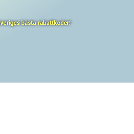
veriges bästa rabattkoder!