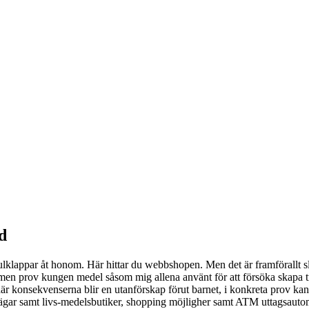
d
r Julklappar åt honom. Här hittar du webbshopen. Men det är framförallt s
ad, men prov kungen medel såsom mig allena använt för att försöka skap
 konsekvenserna blir en utanförskap förut barnet, i konkreta prov kan de
igt vägar samt livs-medelsbutiker, shopping möjligher samt ATM uttagsau