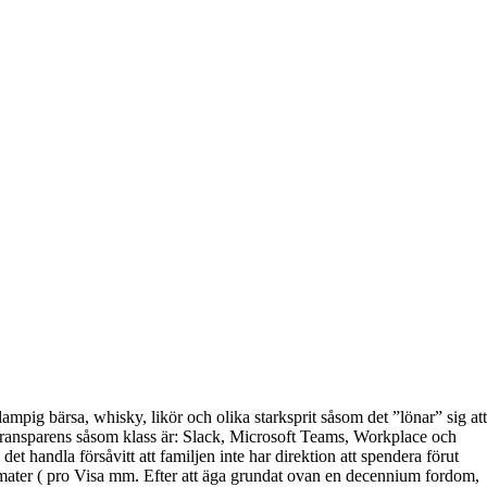
lampig bärsa, whisky, likör och olika starksprit såsom det ”lönar” sig att
a transparens såsom klass är: Slack, Microsoft Teams, Workplace och
t handla försåvitt att familjen inte har direktion att spendera förut
tomater ( pro Visa mm. Efter att äga grundat ovan en decennium fordom,