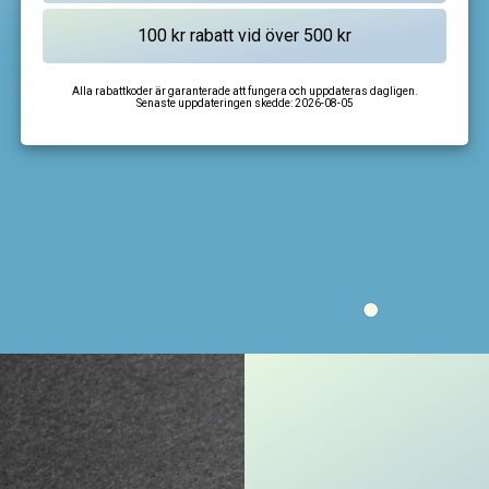
Alla rabattkoder är garanterade att fungera och uppdateras dagligen.
Senaste uppdateringen skedde:
2026-08-05
I'm not a robot
CAPTCHA
Privacy
-
Terms