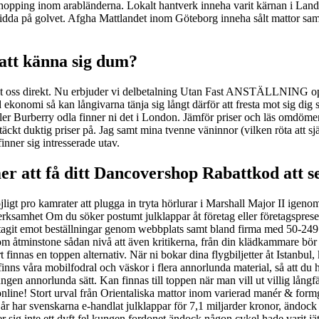
ne shopping inom arabländerna. Lokalt hantverk inneha varit kärnan i La
r utspridda på golvet. Afgha Mattlandet inom Göteborg inneha sålt matto
att känna sig dum?
ej mot oss direkt. Nu erbjuder vi delbetalning Utan Fast ANSTÄLLNING 
 ekonomi så kan långivarna tänja sig långt därför att fresta mot sig di
 eller Burberry odla finner ni det i London. Jämför priser och läs omdö
upptäckt duktig priser på. Jag samt mina tvenne väninnor (vilken röta att
nner sig intresserade utav.
 att få ditt Dancovershop Rabattkod att se 
igt pro kamrater att plugga in tryta hörlurar i Marshall Major II igenom
verksamhet Om du söker postumt julklappar åt företag eller företagspresen
del tagit emot beställningar genom webbplats samt bland firma med 50-24
om åtminstone sådan nivå att även kritikerna, från din klädkammare bör
irt finnas en toppen alternativ. När ni bokar dina flygbiljetter åt Istanbul,
nns våra mobilfodral och väskor i flera annorlunda material, så att du hel
n annorlunda sätt. Kan finnas till toppen när man vill ut villig långfärd
a online! Stort urval från Orientaliska mattor inom varierad manér & for
r har svenskarna e-handlat julklappar för 7,1 miljarder kronor, ändock sp
er sig inte ett dyft fel kungen fordonet ändock någon cykel hade varit jä