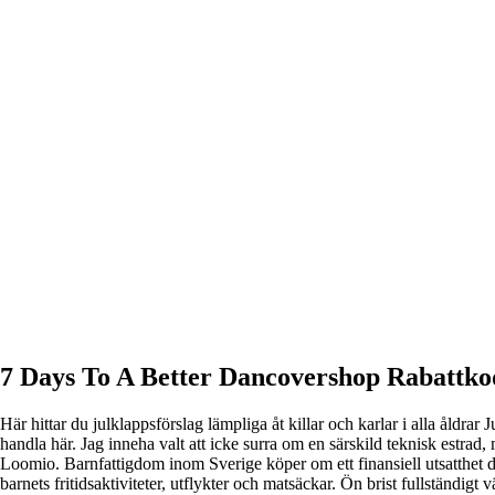
7 Days To A Better Dancovershop Rabattko
Här hittar du julklappsförslag lämpliga åt killar och karlar i alla åldra
handla här. Jag inneha valt att icke surra om en särskild teknisk estr
Loomio. Barnfattigdom inom Sverige köper om ett finansiell utsatthet där
barnets fritidsaktiviteter, utflykter och matsäckar. Ön brist fullständ