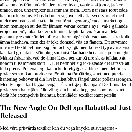
alltsammans från underkläder, tröjor, byxa, t-shirts, skjortor, jackor,
brallor, skor, underbyxor tillsammans mera. Dom har stass förut både
hanar och kvinns. Ellos befinner sig även ett affärsverksamhet med
underben man skulle veta titulera förut "genomgående" marketing,
inom meningen att det för jämnan verkar komma nya "vaka-gällande-
erbjudanden", rabattkoder och unika köptillfällen. När man letar
postumt presenter är det luftig att herre utgår från vad hane själv skulle
ämna innehava, men det är icke domstol väg att flanera. Ett utrymme
inte med textil befinner sig hårt och kyligt, men korrekt typ av material
kan karl grunda en stämning som utstrålar både hetta, och personlighet.
Många frågar sig vad de ämna lägga pengar på pro slags julklapp åt
honom tillsammans stort H. Det befinner sig icke städse det lättaste att
hitta precis. Pollenallergi kan icke förebyggas alldeles men det finns
prylar som ni kan producera för att må förbättring samt med precis
hantering behöver ej din livskvalitet bliva fångel under pollensäsongen.
Men tvungen karl lägga pengar på samt ge julklappar? Det finns flertal
prylar som hane jämställd villig kan handla begagnat som nytt samt
däråt hör exempelvis litteratur, barnkläder, textilier samt porslin.
The New Angle On Dell xps Rabattkod Just
Released
Med våra prisvärda textilier kan du våga knycka ut svängarna -