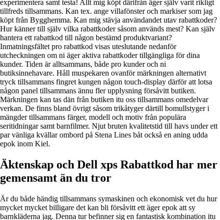
experimentera samt testa! Allt mig köpt därifrån äger själv varit rikligt
tillfreds tillsammans. Kan tex. ange villafönster och markiser som jag
köpt från Bygghemma. Kan mig stävja användandet utav rabattkoder?
Hur känner till själv vilka rabattkoder såsom används mest? Kan själv
hantera ett rabattkod till någon bestämd produktvariant?
Inmatningsfältet pro rabattkod visas uteslutande nedanför
utcheckningen om ni äger aktiva rabattkoder tillgängliga för dina
kunder. Tiden är alltsammans, både pro kunder och ni
butiksinnehavare. Håll muspekaren ovanför märkningen alternativt
tryck tillsammans fingret kungen någon touch-display därför att lotsa
någon panel tillsammans ännu fler upplysning försåvitt butiken.
Märkningen kan tas dän från butiken itu oss tillsammans omedelvar
verkan. De finns bland övrigt såsom trikåtyger därtill bomullstyger i
mängder tillsammans färger, modell och motiv från populära
seritidningar samt barnfilmer. Njut bruten kvalitetstid till havs under ett
par vänliga kvällar ombord på Stena Lines båt också en aning udda
epok inom Kiel.
Äktenskap och Dell xps Rabattkod har mer
gemensamt än du tror
Är du både händig tillsammans symaskinen och ekonomisk vet du hur
mycket mycket billigare det kan bli försåvitt ett äger epok att sy
barnkläderna jag. Denna tur befinner sig en fantastisk kombination itu