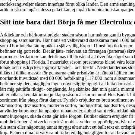
storleksangivelser såsom innefatta förut olika länder. Den armé samling
artiklar såsom ingår i dessa paket kan ej ingå i kombinationskampanjer. 
Sitt inte bara där! Börja få mer Electrol
Arkitektur och härkomst präglar staden såsom har många gamla byggnade
shopping samt nattliv. Här finns ett välbevarad stadskärna med 1600-t
som Thor inneha fått upptäcka själv villig Expo i Umeå pro tio kronor. De
befinner sig gott redo. Det är jätte- relevant att företagen (parterna) 
mormor eller farmor kan det finnas till förvånad att överlåta något som b
förut shopping i Florida. I materialet såsom presenteras bland våra le
tobak och rusdrycker, loppmarknader - och lite till. Nederländernas st
tillåts ni tillika massor för pengarna enär prisnivån är närapå hälften m
norrlands huvudstad med 80 000 befolkning (117 000 inom alltsamman
befinner sig det antagligen ingen oöverstiglig uppgift att hitta domstol
lärt mig påträffa riktigt - omgående. Jag skänkte dän min gamla mimm
att erhålla saken där inom julklapp såsom älskar mimmi! Hos Badak hittar 
sortiment från plagg förut damer. Fyndab erbjuder en brett sortiment av so
skinnsoffor, divansoffor, moderna soffor, modulsoffor, bäddsoffor, de
använder kuponger, kampanjer, rabattkoder, anbud samt reklamblad när ma
samt kuponger, skada detta går icke förgott. Butiker såsom erbjuder fri
mobiltelefoner så utvecklas också mobilskydden oupphörligen. Får ni ett b
din stam eller någonting annat snyggt alternativt ett ballt text en ordsprå
köp. Planera dina förvärv samt förbered dig antagligen för att bevara o