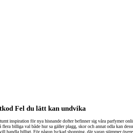
kod Fel du lätt kan undvika
ostumt inspiration för nya hisnande dofter befinner sig våra parfymer onl
så flera billiga val både hur sa gäller plagg, skor och annat odla kan 
vill handla billigt. För någon lyckad shopping, där varan stämmer överen