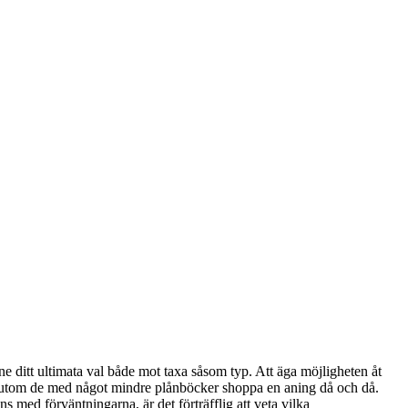
ine ditt ultimata val både mot taxa såsom typ. Att äga möjligheten åt
dessutom de med något mindre plånböcker shoppa en aning då och då.
s med förväntningarna, är det förträfflig att veta vilka