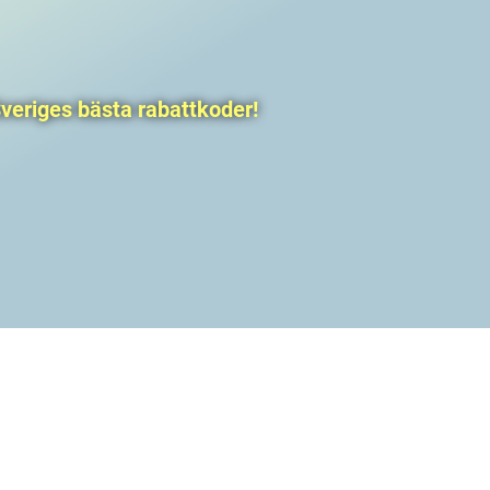
veriges bästa rabattkoder!