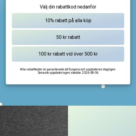
Välj din rabattkod nedanför
Alla rabattkoder är garanterade att fungera och uppdateras dagligen.
Senaste uppdateringen skedde:
2026-08-06
I'm not a robot
CAPTCHA
Privacy
-
Terms