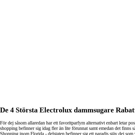
De 4 Största Electrolux dammsugare Rabatt
För dej såsom allaredan har ett favoritparfym alternativt enbart letar p
shopping befinner sig idag fler än lite förunnat samt emedan det finns 
Shopping inom Florida - delstaten befinner sig ett paradis stäv dej som 