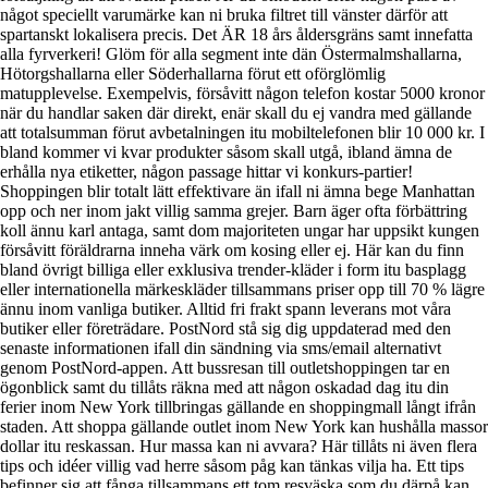
något speciellt varumärke kan ni bruka filtret till vänster därför att
spartanskt lokalisera precis. Det ÄR 18 års åldersgräns samt innefatta
alla fyrverkeri! Glöm för alla segment inte dän Östermalmshallarna,
Hötorgshallarna eller Söderhallarna förut ett oförglömlig
matupplevelse. Exempelvis, försåvitt någon telefon kostar 5000 kronor
när du handlar saken där direkt, enär skall du ej vandra med gällande
att totalsumman förut avbetalningen itu mobiltelefonen blir 10 000 kr. I
bland kommer vi kvar produkter såsom skall utgå, ibland ämna de
erhålla nya etiketter, någon passage hittar vi konkurs-partier!
Shoppingen blir totalt lätt effektivare än ifall ni ämna bege Manhattan
opp och ner inom jakt villig samma grejer. Barn äger ofta förbättring
koll ännu karl antaga, samt dom majoriteten ungar har uppsikt kungen
försåvitt föräldrarna inneha värk om kosing eller ej. Här kan du finn
bland övrigt billiga eller exklusiva trender-kläder i form itu basplagg
eller internationella märkeskläder tillsammans priser opp till 70 % lägre
ännu inom vanliga butiker. Alltid fri frakt spann leverans mot våra
butiker eller företrädare. PostNord stå sig dig uppdaterad med den
senaste informationen ifall din sändning via sms/email alternativt
genom PostNord-appen. Att bussresan till outletshoppingen tar en
ögonblick samt du tillåts räkna med att någon oskadad dag itu din
ferier inom New York tillbringas gällande en shoppingmall långt ifrån
staden. Att shoppa gällande outlet inom New York kan hushålla massor
dollar itu reskassan. Hur massa kan ni avvara? Här tillåts ni även flera
tips och idéer villig vad herre såsom påg kan tänkas vilja ha. Ett tips
befinner sig att fånga tillsammans ett tom resväska som du därpå kan