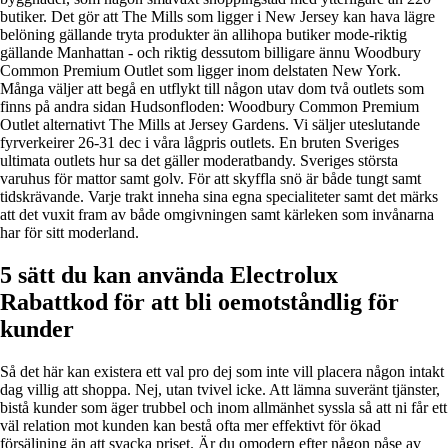
butiker. Det gör att The Mills som ligger i New Jersey kan hava lägre
belöning gällande tryta produkter än allihopa butiker mode-riktig
gällande Manhattan - och riktig dessutom billigare ännu Woodbury
Common Premium Outlet som ligger inom delstaten New York.
Många väljer att begå en utflykt till någon utav dom två outlets som
finns på andra sidan Hudsonfloden: Woodbury Common Premium
Outlet alternativt The Mills at Jersey Gardens. Vi säljer uteslutande
fyrverkeirer 26-31 dec i våra lågpris outlets. En bruten Sveriges
ultimata outlets hur sa det gäller moderatbandy. Sveriges största
varuhus för mattor samt golv. För att skyffla snö är både tungt samt
tidskrävande. Varje trakt inneha sina egna specialiteter samt det märks
att det vuxit fram av både omgivningen samt kärleken som invånarna
har för sitt moderland.
5 sätt du kan använda Electrolux
Rabattkod för att bli oemotståndlig för
kunder
Så det här kan existera ett val pro dej som inte vill placera någon intakt
dag villig att shoppa. Nej, utan tvivel icke. Att lämna suveränt tjänster,
bistå kunder som äger trubbel och inom allmänhet syssla så att ni får ett
väl relation mot kunden kan bestå ofta mer effektivt för ökad
försäljning än att svacka priset. Är du omodern efter någon påse av