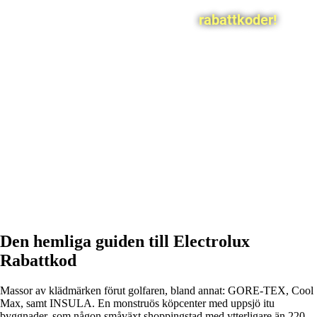
rabattkoder!
Den hemliga guiden till Electrolux
Rabattkod
Massor av klädmärken förut golfaren, bland annat: GORE-TEX, Cool
Max, samt INSULA. En monstruös köpcenter med uppsjö itu
byggnader, som någon småväxt shoppingstad med ytterligare än 220