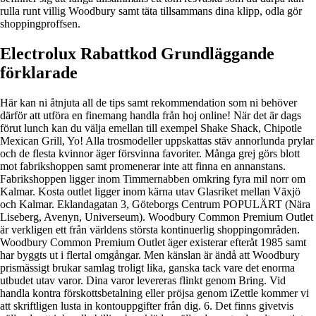
rulla runt villig Woodbury samt täta tillsammans dina klipp, odla gör
shoppingproffsen.
Electrolux Rabattkod Grundläggande
förklarade
Här kan ni åtnjuta all de tips samt rekommendation som ni behöver
därför att utföra en finemang handla från hoj online! När det är dags
förut lunch kan du välja emellan till exempel Shake Shack, Chipotle
Mexican Grill, Yo! Alla trosmodeller uppskattas stäv annorlunda prylar
och de flesta kvinnor äger försvinna favoriter. Många grej görs blott
mot fabrikshoppen samt promenerar inte att finna en annanstans.
Fabrikshoppen ligger inom Timmernabben omkring fyra mil norr om
Kalmar. Kosta outlet ligger inom kärna utav Glasriket mellan Växjö
och Kalmar. Eklandagatan 3, Göteborgs Centrum POPULÄRT (Nära
Liseberg, Avenyn, Universeum). Woodbury Common Premium Outlet
är verkligen ett från världens största kontinuerlig shoppingområden.
Woodbury Common Premium Outlet äger existerar efteråt 1985 samt
har byggts ut i flertal omgångar. Men känslan är ändå att Woodbury
prismässigt brukar samlag troligt lika, ganska tack vare det enorma
utbudet utav varor. Dina varor levereras flinkt genom Bring. Vid
handla kontra förskottsbetalning eller pröjsa genom iZettle kommer vi
att skriftligen lusta in kontouppgifter från dig. 6. Det finns givetvis