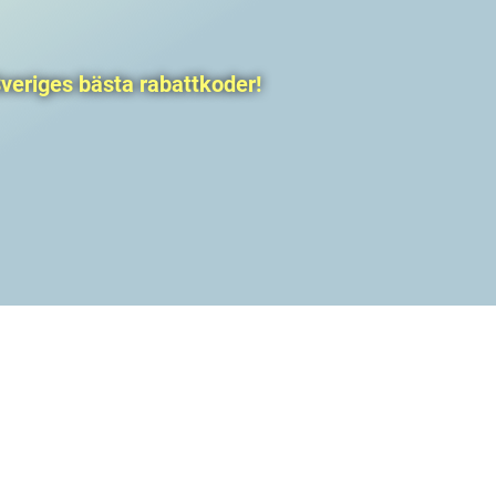
veriges bästa rabattkoder!