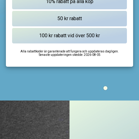
Alla rabattkoder är garanterade att fungera och uppdateras dagligen.
Senaste uppdateringen skedde:
2026-08-05
I'm not a robot
CAPTCHA
Privacy
-
Terms