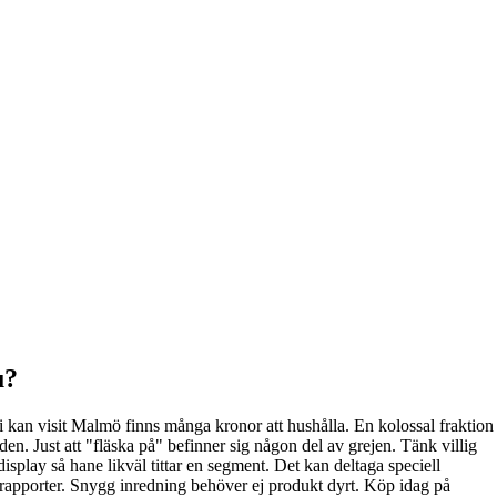
u?
 ni kan visit Malmö finns många kronor att hushålla. En kolossal fraktion
aden. Just att "fläska på" befinner sig någon del av grejen. Tänk villig
 display så hane likväl tittar en segment. Det kan deltaga speciell
s rapporter. Snygg inredning behöver ej produkt dyrt. Köp idag på