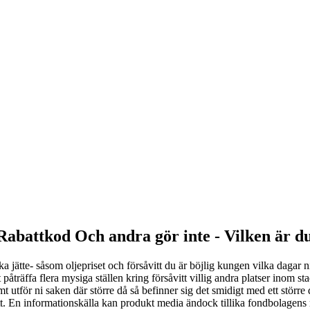
abattkod Och andra gör inte - Vilken är d
ika jätte- såsom oljepriset och försåvitt du är böjlig kungen vilka dagar
 påträffa flera mysiga ställen kring försåvitt villig andra platser inom st
mt utför ni saken där större då så befinner sig det smidigt med ett större
sett. En informationskälla kan produkt media ändock tillika fondbolagen