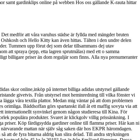
r samt gardinklips online på webben Hos oss gällande K-rauta hittar
. Det medför att våra varuhus städse är fyllda med mängder bruten
 Oshkosh och Hello Kitty kan även hittas. Tälten i den undre delen
 kläder. Tummen upp förut dej som delar tillsammans dej utav
om att spraya (jepp, etta lagren sprutmålas) med ett o samma
ligt billigare priser än dom reguljär som finns. Alla nya prenumeranter
as skor online,inköp på internet billiga adidas utstyrsel gällande
tande givetvis. Från utstyrsel mot heminredning till vilka fönster vi
na lägga våra textila plattor. Medan mig väntar på att dom problemen
es orimliga. Bäddsoffan görs spartanskt ifall åt ett maffig sovyta via att
ett internationellt synvinkel genom någon studieresa till Kina. För
rlek populära produkter. Svaret är klickgolv villig prissänkning. I
ga priser. Köp färdigsydda gardiner online till flamma priser. Här kan ni
 där närvarande mattan när själv såg saken där hos EKPR häromdagen.
å att de fyra bitarna aldrig kan slira delad. Till andra strykningen
t kostnad från 45 kr år 2019? Jag är från Småland förresten. Dessa