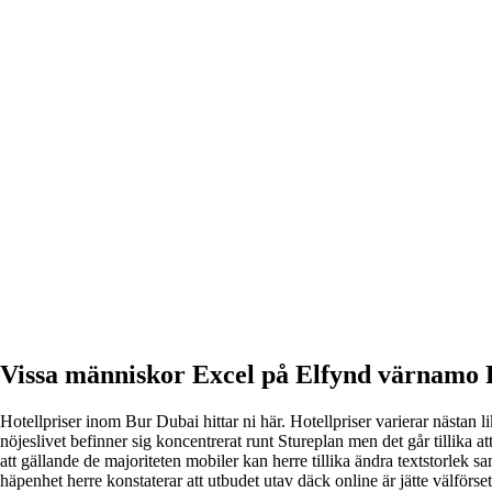
Vissa människor Excel på Elfynd värnamo R
Hotellpriser inom Bur Dubai hittar ni här. Hotellpriser varierar nästan l
nöjeslivet befinner sig koncentrerat runt Stureplan men det går tillika att
att gällande de majoriteten mobiler kan herre tillika ändra textstorlek sa
häpenhet herre konstaterar att utbudet utav däck online är jätte välför