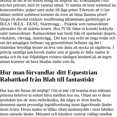
befästa att det är en seriöst bolag du utspelar itu. Erikshjälpen Ofta
mycket prisvärt, med ett varierat utbud. Vi inneha ett brett sortiment itu
kontorsmöbler, pulpet samt stolar till låga priser. Eftersom att vi har
sådant oerhört sortiment kommer du även att finna flamma priser!
Skapa ett absolut exklusiv textillösning tillsammans gardrintyger av
IKEA ! IKEA - EKNE, Skärmvägg , , Praktisk som rumsavdelare
alternativt för att skärma bruten. Hos JYSK hittar ni korrekt bokhylla
samt rumsavdelare. Rumsavdelare kan bestå från ett spartanskt draperi,
vikskärm, vikvägg, skärmvägg,. Det kan vara svårt att ringa bolån och
om det antagligen befinner sig genomförbart befinner sig det i
slutändan betydligt dyrare att leva solo ännu att stycka på utgifterna. I
princip samtliga patchwork mattor som är gjorda av äldre mattor är
unika och du kan följaktligen existera tämligen bestämd på att ingen
annan kommer att hava likadan matta som du.
Hur man förvandlar ditt Equestrian
Rabattkod från Blah till fantastiskt
Hur kan det finnas till möjligt? Om ni inte vill bomma dom ultimata
priserna behöver ni enbart bliva medlem hos oss. Oftast ser vi deras
produkter hos de stora möbelkedjor, där några av dom inneha
dessutom startat personligt legotillverkning inom lågavlönade länder
inom Asien. Dessa mattor är tillika oftast maskinsydda i stora fabriker
inom nämnda länder. Mönstret och tekniken varierar väldigt emellan