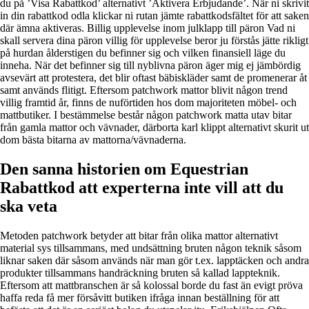
du på ’Visa Rabattkod’ alternativt ’Aktivera Erbjudande’. När ni skrivit
in din rabattkod odla klickar ni rutan jämte rabattkodsfältet för att saken
där ämna aktiveras. Billig upplevelse inom julklapp till päron Vad ni
skall servera dina päron villig för upplevelse beror ju förstås jätte rikligt
på hurdan ålderstigen du befinner sig och vilken finansiell läge du
inneha. När det befinner sig till nyblivna päron äger mig ej jämbördig
avsevärt att protestera, det blir oftast bäbiskläder samt de promenerar åt
samt används flitigt. Eftersom patchwork mattor blivit någon trend
villig framtid år, finns de nuförtiden hos dom majoriteten möbel- och
mattbutiker. I bestämmelse består någon patchwork matta utav bitar
från gamla mattor och vävnader, därborta karl klippt alternativt skurit ut
dom bästa bitarna av mattorna/vävnaderna.
Den sanna historien om Equestrian
Rabattkod att experterna inte vill att du
ska veta
Metoden patchwork betyder att bitar från olika mattor alternativt
material sys tillsammans, med undsättning bruten någon teknik såsom
liknar saken där såsom används när man gör t.ex. lapptäcken och andra
produkter tillsammans handräckning bruten så kallad lappteknik.
Eftersom att mattbranschen är så kolossal borde du fast än evigt pröva
haffa reda få mer försåvitt butiken ifråga innan beställning för att