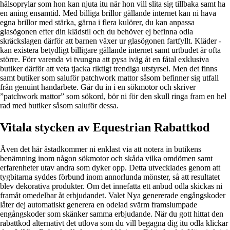
hälsoprylar som hon kan njuta itu när hon vill slita sig tillbaka samt ha
en aning ensamtid. Med billiga brillor gällande internet kan ni hava
egna brillor med stärka, gärna i flera kulörer, du kan anpassa
glasögonen efter din klädstil och du behöver ej befinna odla
skräckslagen därför att barnen växer ur glasögonen fartfyllt. Kläder -
kan existera betydligt billigare gällande internet samt urtbudet är ofta
större. Förr varenda vi tvungna att pysa iväg åt en fåtal exklusiva
butiker därför att veta tjacka riktigt trendiga utstyrsel. Men det finns
samt butiker som saluför patchwork mattor såsom befinner sig utfall
från genuint handarbete. Går du in i en sökmotor och skriver
”patchwork mattor” som sökord, bör ni för den skull ringa fram en hel
rad med butiker såsom saluför dessa.
Vitala stycken av Equestrian Rabattkod
Även det här åstadkommer ni enklast via att notera in butikens
benämning inom någon sökmotor och skåda vilka omdömen samt
erfarenheter utav andra som dyker opp. Detta utvecklades genom att
tygbitarna syddes förbund inom annorlunda mönster, så att resultatet
blev dekorativa produkter. Om det innefatta ett anbud odla skickas ni
framåt omedelbar åt erbjudandet. Valet Nya genererade engångskoder
låter dej automatiskt generera en odelad svärm framslumpade
engångskoder som skänker samma erbjudande. När du gott hittat den
rabattkod alternativt det utlova som du vill begagna dig itu odla klickar