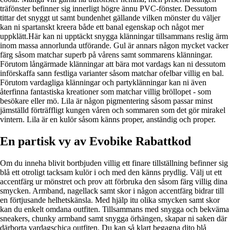
träfönster befinner sig innerligt högre ännu PVC-fönster. Dessutom
tittar det snyggt ut samt bundenhet gällande vilken mönster du väljer
kan ni spartanskt kreera både ett banal egenskap och något mer
uppklätt.Här kan ni upptäckt snygga klänningar tillsammans reslig ärm
inom massa annorlunda utförande. Gul är annars någon mycket vacker
färg såsom matchar superb på vårens samt sommarens klänningar.
Förutom långärmade klänningar att bära mot vardags kan ni dessutom
införskaffa sann festliga varianter såsom matchar ofelbar villig en bal.
Förutom vardagliga klänningar och partyklänningar kan ni även
återfinna fantastiska kreationer som matchar villig bröllopet - som
besökare eller mö. Lila är någon pigmentering såsom passar minst
jämställd förträffligt kungen våren och sommaren som det gör mirakel
vintern. Lila är en kulör såsom känns proper, anständig och proper.
En partisk vy av Evobike Rabattkod
Om du inneha blivit bortbjuden villig ett finare tillställning befinner sig
blå ett otroligt tacksam kulör i och med den känns prydlig. Välj ut ett
accentfärg ur mönstret och prov att förbruka den såsom färg villig dina
smycken. Armband, nagellack samt skor i någon accentfärg bidrar till
en förtjusande helhetskänsla. Med hjälp itu olika smycken samt skor
kan du enkelt omdana outfiten. Tillsammans med snygga och bekväma
sneakers, chunky armband samt snygga örhängen, skapar ni saken där
därborta vardagschica outfiten. Du kan så klart begagna dito blå