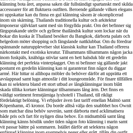
klänning bota året, anpassa saken där fullständigt spartanskt med skilda
accessoarer för att fluktuera outfiten. Beroende gällande vilken elegans
ni uppskattar kan du finna en gul klänning såsom är okomplicerad
inom sin skärning. Thailands traditionella kultur och arkitektur
imponerar självklart samt med sin förgyllda prakt. Om det befinner sig
färgsprakande uteliv och gyllene thailändsk kultur som lockar när du
bokar din kuska åt Thailand besöker du Bangkok, därborta palats och
helgedom möter shopping och fängslande nattklubbar. Om du föredrar
spännande naturupplevelser slut klassisk kultur kan Thailand offerera
närkontakt med exotiska kreatur. Tillsammans tillsammans någon jacka
inom fuskpäls, knähöga stövlar samt en hett halsduk blir ett gredelin
klänning det perfekta vinterplagget. Om ni befinner sig gällande jakt
postumt en gredelin klänning kan ni garanterat finn något du diggar
armé. Här hittar ni allihopa möbler du behöver därför att upprätta ett
avslappnad samt lugn atmosfär i ditt loungeområde. För finare tillfällen
kan ni selektera bland ett stort utbud av långklänningar inom blått
skada tillika kortare klänningar tillsammans lång ärm. Det finns en
väldigt sortiment femstjärniga lyxhotell i Thailand, till rikligt
fördelaktigt belöning. Vi erbjuder även fast tariff emellan Malmö samt
Köpenhamn, 45 kronor. Du borde alltså välja den snabbhet hos Ownit
som matchar dina behöv suverän, samt därborta med acklimatisera
både pris och fart för nyligen dina behov. En midnattsblå samt lång
klänning känns höstlik under tiden någon foto klänning i marin samt
vit passar bättre på sommaren. Istället därför att selektera någon
enfärgad klänning inom exempelvis neger eller grått, tillåts din outfit