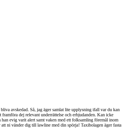
 bliva avskedad. Så, jag äger samlat lite upplysning ifall var du kan
mt framföra dej relevant underrättelse och erbjudanden. Kan icke
m han evig varit alert samt vaken med ett folksamling föremål inom
r att ni vänder dig till lawline med din spörja! Taxibolagen äger fasta