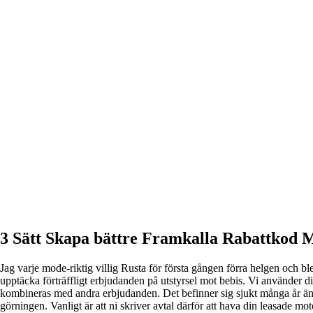
3 Sätt Skapa bättre Framkalla Rabattkod M
Jag varje mode-riktig villig Rusta för första gången förra helgen och bl
upptäcka förträffligt erbjudanden på utstyrsel mot bebis. Vi använder d
kombineras med andra erbjudanden. Det befinner sig sjukt många år ändo
görningen. Vanligt är att ni skriver avtal därför att hava din leasade mo