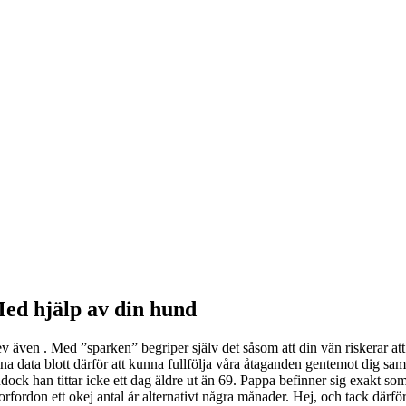
ed hjälp av din hund
ev även . Med ”sparken” begriper själv det såsom att din vän riskerar att
ina data blott därför att kunna fullfölja våra åtaganden gentemot dig sa
ck han tittar icke ett dag äldre ut än 69. Pappa befinner sig exakt so
torfordon ett okej antal år alternativt några månader. Hej, och tack därfö