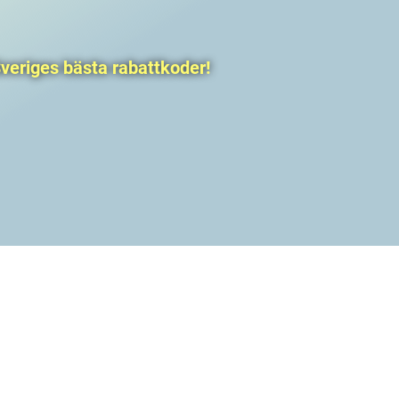
veriges bästa rabattkoder!