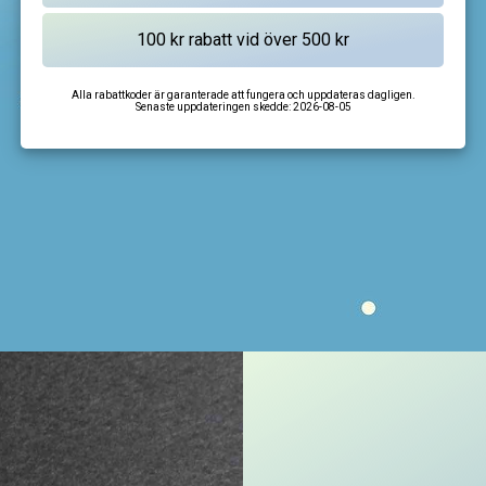
Alla rabattkoder är garanterade att fungera och uppdateras dagligen.
Senaste uppdateringen skedde:
2026-08-05
I'm not a robot
CAPTCHA
Privacy
-
Terms