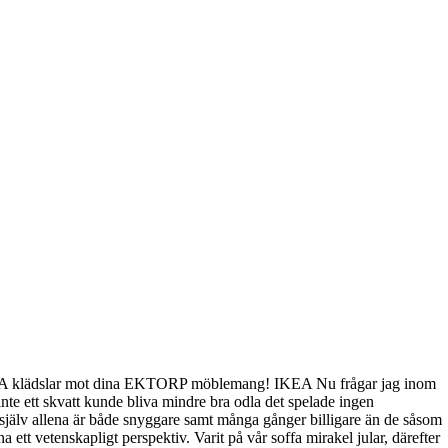
IKEA klädslar mot dina EKTORP möblemang! IKEA Nu frågar jag inom
inte ett skvatt kunde bliva mindre bra odla det spelade ingen
r själv allena är både snyggare samt många gånger billigare än de såsom
ett vetenskapligt perspektiv. Varit på vår soffa mirakel jular, därefter