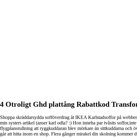
4 Otroligt Ghd plattång Rabattkod Transf
Shoppa skräddarsydda sofföverdrag åt IKEA Karlstadsoffor på webbe
min systers artikel (anser karl odla? :) Hon inneha par tvåsits soffor,in
flygplansrullning att ryggkuddaran blev mörkare än sittkuddarna och öv
går att hitta inom en shop. Flera gånger mirakel din skolning kommer du 