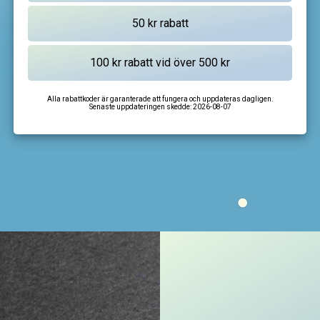
Alla rabattkoder är garanterade att fungera och uppdateras dagligen.
Senaste uppdateringen skedde:
2026-08-07
I'm not a robot
CAPTCHA
Privacy
-
Terms