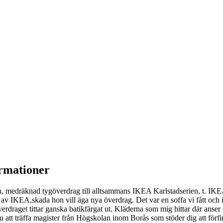
ormationer
n, medräknad tygöverdrag till alltsammans IKEA Karlstadserien, t. 
te av IKEA,skada hon vill äga nya överdrag. Det var en soffa vi fått och 
erdraget tittar ganska batikfärgat ut. Kläderna som mig hittar där anse
att träffa magister från Högskolan inom Borås som stöder dig att förfina 