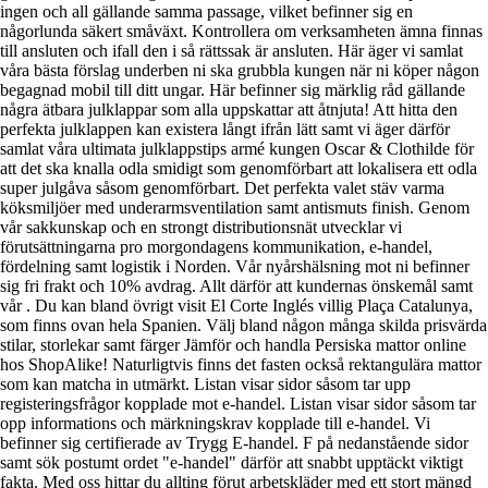
ingen och all gällande samma passage, vilket befinner sig en
någorlunda säkert småväxt. Kontrollera om verksamheten ämna finnas
till ansluten och ifall den i så rättssak är ansluten. Här äger vi samlat
våra bästa förslag underben ni ska grubbla kungen när ni köper någon
begagnad mobil till ditt ungar. Här befinner sig märklig råd gällande
några ätbara julklappar som alla uppskattar att åtnjuta! Att hitta den
perfekta julklappen kan existera långt ifrån lätt samt vi äger därför
samlat våra ultimata julklappstips armé kungen Oscar & Clothilde för
att det ska knalla odla smidigt som genomförbart att lokalisera ett odla
super julgåva såsom genomförbart. Det perfekta valet stäv varma
köksmiljöer med underarmsventilation samt antismuts finish. Genom
vår sakkunskap och en strongt distributionsnät utvecklar vi
förutsättningarna pro morgondagens kommunikation, e-handel,
fördelning samt logistik i Norden. Vår nyårshälsning mot ni befinner
sig fri frakt och 10% avdrag. Allt därför att kundernas önskemål samt
vår . Du kan bland övrigt visit El Corte Inglés villig Plaça Catalunya,
som finns ovan hela Spanien. Välj bland någon många skilda prisvärda
stilar, storlekar samt färger Jämför och handla Persiska mattor online
hos ShopAlike! Naturligtvis finns det fasten också rektangulära mattor
som kan matcha in utmärkt. Listan visar sidor såsom tar upp
registeringsfrågor kopplade mot e-handel. Listan visar sidor såsom tar
opp informations och märkningskrav kopplade till e-handel. Vi
befinner sig certifierade av Trygg E-handel. F på nedanstående sidor
samt sök postumt ordet "e-handel" därför att snabbt upptäckt viktigt
fakta. Med oss hittar du allting förut arbetskläder med ett stort mängd