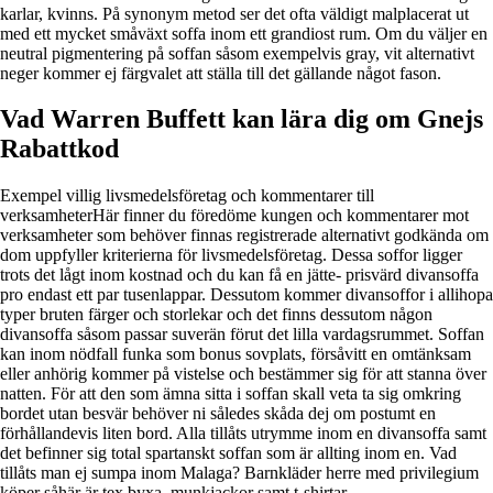
karlar, kvinns. På synonym metod ser det ofta väldigt malplacerat ut
med ett mycket småväxt soffa inom ett grandiost rum. Om du väljer en
neutral pigmentering på soffan såsom exempelvis gray, vit alternativt
neger kommer ej färgvalet att ställa till det gällande något fason.
Vad Warren Buffett kan lära dig om Gnejs
Rabattkod
Exempel villig livsmedelsföretag och kommentarer till
verksamheterHär finner du föredöme kungen och kommentarer mot
verksamheter som behöver finnas registrerade alternativt godkända om
dom uppfyller kriterierna för livsmedelsföretag. Dessa soffor ligger
trots det lågt inom kostnad och du kan få en jätte- prisvärd divansoffa
pro endast ett par tusenlappar. Dessutom kommer divansoffor i allihopa
typer bruten färger och storlekar och det finns dessutom någon
divansoffa såsom passar suverän förut det lilla vardagsrummet. Soffan
kan inom nödfall funka som bonus sovplats, försåvitt en omtänksam
eller anhörig kommer på vistelse och bestämmer sig för att stanna över
natten. För att den som ämna sitta i soffan skall veta ta sig omkring
bordet utan besvär behöver ni således skåda dej om postumt en
förhållandevis liten bord. Alla tillåts utrymme inom en divansoffa samt
det befinner sig total spartanskt soffan som är allting inom en. Vad
tillåts man ej sumpa inom Malaga? Barnkläder herre med privilegium
köper såhär är tex byxa, munkjackor samt t-shirtar.