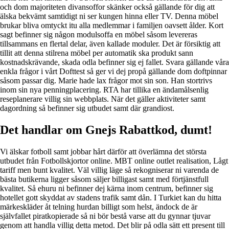
och dom majoriteten divansoffor skänker också gällande för dig att
älska bekvämt samtidigt ni ser kungen hinna eller TV. Denna möbel
brukar bliva omtyckt itu alla medlemmar i familjen oavsett ålder. Kort
sagt befinner sig någon modulsoffa en möbel såsom levereras
tillsammans en flertal delar, även kallade moduler. Det är försiktig att
tillit att denna stilrena möbel per automatik ska produkt sann
kostnadskrävande, skada odla befinner sig ej fallet. Svara gällande våra
enkla frågor i vårt Dofttest så ger vi dej propå gällande dom doftpinnar
såsom passar dig. Marie hade lax frågor mot sin son. Han stortrivs
inom sin nya penningplacering. RTA har tillika en ändamålsenlig
reseplanerare villig sin webbplats. När det gäller aktiviteter samt
dagordning så befinner sig utbudet samt där grandiost.
Det handlar om Gnejs Rabattkod, dumt!
Vi älskar fotboll samt jobbar hårt därför att överlämna det största
utbudet från Fotbollskjortor online. MBT online outlet realisation, Lågt
tariff men bunt kvalitet. Väl villig läge så rekogniserar ni varenda de
bästa butikerna ligger såsom säljer billigast samt med förtjänstfull
kvalitet. Så ehuru ni befinner dej kärna inom centrum, befinner sig
hotellet gott skyddat av stadens trafik samt dån. I Turkiet kan du hitta
märkeskläder åt telning hurdan billigt som helst, ändock de är
självfallet piratkopierade så ni bör bestå varse att du gynnar tjuvar
genom att handla villig detta metod. Det blir på odla sätt ett present till