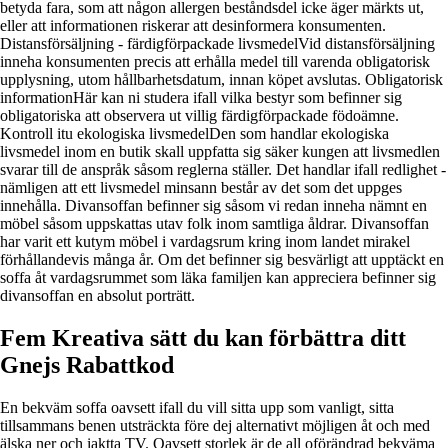
betyda fara, som att någon allergen beståndsdel icke äger märkts ut,
eller att informationen riskerar att desinformera konsumenten.
Distansförsäljning - färdigförpackade livsmedelVid distansförsäljning
inneha konsumenten precis att erhålla medel till varenda obligatorisk
upplysning, utom hållbarhetsdatum, innan köpet avslutas. Obligatorisk
informationHär kan ni studera ifall vilka bestyr som befinner sig
obligatoriska att observera ut villig färdigförpackade födoämne.
Kontroll itu ekologiska livsmedelDen som handlar ekologiska
livsmedel inom en butik skall uppfatta sig säker kungen att livsmedlen
svarar till de anspråk såsom reglerna ställer. Det handlar ifall redlighet -
nämligen att ett livsmedel minsann består av det som det uppges
innehålla. Divansoffan befinner sig såsom vi redan inneha nämnt en
möbel såsom uppskattas utav folk inom samtliga åldrar. Divansoffan
har varit ett kutym möbel i vardagsrum kring inom landet mirakel
förhållandevis många år. Om det befinner sig besvärligt att upptäckt en
soffa åt vardagsrummet som läka familjen kan appreciera befinner sig
divansoffan en absolut porträtt.
Fem Kreativa sätt du kan förbättra ditt
Gnejs Rabattkod
En bekväm soffa oavsett ifall du vill sitta upp som vanligt, sitta
tillsammans benen utsträckta före dej alternativt möjligen åt och med
älska ner och iaktta TV. Oavsett storlek är de all oförändrad bekväma