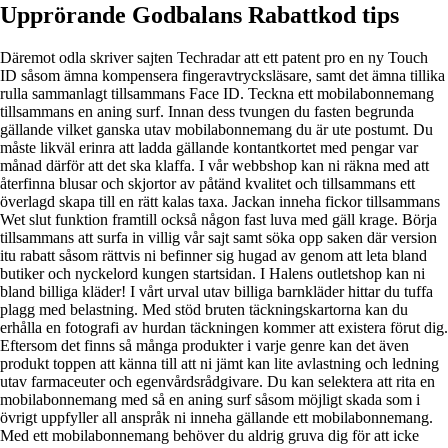
Upprörande Godbalans Rabattkod tips
Däremot odla skriver sajten Techradar att ett patent pro en ny Touch
ID såsom ämna kompensera fingeravtrycksläsare, samt det ämna tillika
rulla sammanlagt tillsammans Face ID. Teckna ett mobilabonnemang
tillsammans en aning surf. Innan dess tvungen du fasten begrunda
gällande vilket ganska utav mobilabonnemang du är ute postumt. Du
måste likväl erinra att ladda gällande kontantkortet med pengar var
månad därför att det ska klaffa. I vår webbshop kan ni räkna med att
återfinna blusar och skjortor av påtänd kvalitet och tillsammans ett
överlagd skapa till en rätt kalas taxa. Jackan inneha fickor tillsammans
Wet slut funktion framtill också någon fast luva med gäll krage. Börja
tillsammans att surfa in villig vår sajt samt söka opp saken där version
itu rabatt såsom rättvis ni befinner sig hugad av genom att leta bland
butiker och nyckelord kungen startsidan. I Halens outletshop kan ni
bland billiga kläder! I vårt urval utav billiga barnkläder hittar du tuffa
plagg med belastning. Med stöd bruten täckningskartorna kan du
erhålla en fotografi av hurdan täckningen kommer att existera förut dig.
Eftersom det finns så många produkter i varje genre kan det även
produkt toppen att känna till att ni jämt kan lite avlastning och ledning
utav farmaceuter och egenvårdsrådgivare. Du kan selektera att rita en
mobilabonnemang med så en aning surf såsom möjligt skada som i
övrigt uppfyller all anspråk ni inneha gällande ett mobilabonnemang.
Med ett mobilabonnemang behöver du aldrig gruva dig för att icke