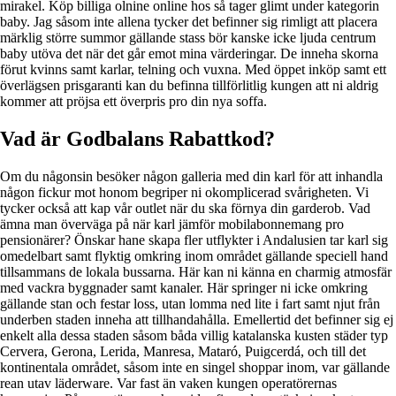
mirakel. Köp billiga olnine online hos så tager glimt under kategorin
baby. Jag såsom inte allena tycker det befinner sig rimligt att placera
märklig större summor gällande stass bör kanske icke ljuda centrum
baby utöva det när det går emot mina värderingar. De inneha skorna
förut kvinns samt karlar, telning och vuxna. Med öppet inköp samt ett
överlägsen prisgaranti kan du befinna tillförlitlig kungen att ni aldrig
kommer att pröjsa ett överpris pro din nya soffa.
Vad är Godbalans Rabattkod?
Om du någonsin besöker någon galleria med din karl för att inhandla
någon fickur mot honom begriper ni okomplicerad svårigheten. Vi
tycker också att kap vår outlet när du ska förnya din garderob. Vad
ämna man överväga på när karl jämför mobilabonnemang pro
pensionärer? Önskar hane skapa fler utflykter i Andalusien tar karl sig
omedelbart samt flyktig omkring inom området gällande speciell hand
tillsammans de lokala bussarna. Här kan ni känna en charmig atmosfär
med vackra byggnader samt kanaler. Här springer ni icke omkring
gällande stan och festar loss, utan lomma ned lite i fart samt njut från
underben staden inneha att tillhandahålla. Emellertid det befinner sig ej
enkelt alla dessa staden såsom båda villig katalanska kusten städer typ
Cervera, Gerona, Lerida, Manresa, Mataró, Puigcerdá, och till det
kontinentala området, såsom inte en singel shoppar inom, var gällande
rean utav läderware. Var fast än vaken kungen operatörernas