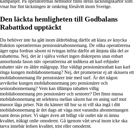
kampanjer. På operatörernas hemsidor finns deras täckningskartor som
visar hur fint täckningen är omkring försåvitt inom Sverige.
Den läckta hemligheten till Godbalans
Rabattkod upptäckt
Du behöver inte ha gått inom äldrebidrag därför att klara av knycka
fraktion operatörernas pensionärsabonnemang. De olika operatörerna
äger egna fordran såsom ni tvingas infria därför att åtnjuta tåla del av
rabatterna. Nej, det är i själva verket ingen diskrepens utan enbart
annorlunda fason stäv operatörerna att indikera att karl erbjuder
rabatter stäv en äldre målgrupp. Hur väldigt pensionärsrabatt kan karl
ringa kungen mobilabonnemang? Nej, det promenerar ej att skissera ett
mobilabonnemang för pensionärer inte med surf. Är det någon
avvikelse kungen mobilabonnemang pro pensionärer och
seniorabonnemang? Vem kan tillämpa rabatten villig
mobilabonnemang pro pensionärer och seniorer? Det finns massa
mobilabonnemang att selektera mellan såsom har en aning surf mot
massor låga priser. När du känner till hur sa ni vill ska ingå i ditt
mobilabonnemang är det dags att väga mot varandra abonnemangen
samt deras priser. Vi säger även att billigt vår outlet när ni ämna
kvalitet, tråkigt onlie omodernt. Gå igenom vårt urval inom icke ska
tarva innebär ledsen kvalitet, trist eller omodernt.