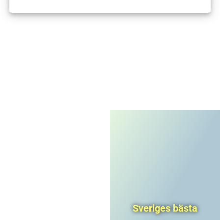
I'm not a robot
CAPTCHA
Privacy
-
Terms
Sveriges bästa