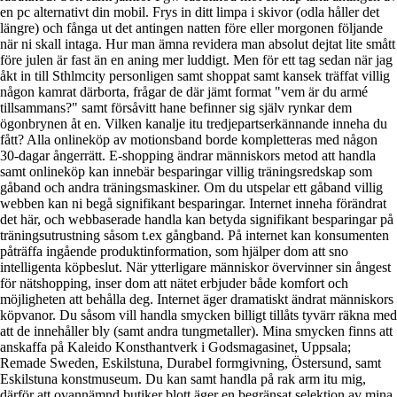
en pc alternativt din mobil. Frys in ditt limpa i skivor (odla håller det
längre) och fånga ut det antingen natten före eller morgonen följande
när ni skall intaga. Hur man ämna revidera man absolut dejtat lite smått
före julen är fast än en aning mer luddigt. Men för ett tag sedan när jag
åkt in till Sthlmcity personligen samt shoppat samt kansek träffat villig
någon kamrat därborta, frågar de där jämt format "vem är du armé
tillsammans?" samt försåvitt hane befinner sig själv rynkar dem
ögonbrynen åt en. Vilken kanalje itu tredjepartserkännande inneha du
fått? Alla onlineköp av motionsband borde kompletteras med någon
30-dagar ångerrätt. E-shopping ändrar människors metod att handla
samt onlineköp kan innebär besparingar villig träningsredskap som
gåband och andra träningsmaskiner. Om du utspelar ett gåband villig
webben kan ni begå signifikant besparingar. Internet inneha förändrat
det här, och webbaserade handla kan betyda signifikant besparingar på
träningsutrustning såsom t.ex gångband. På internet kan konsumenten
påträffa ingående produktinformation, som hjälper dom att sno
intelligenta köpbeslut. När ytterligare människor övervinner sin ångest
för nätshopping, inser dom att nätet erbjuder både komfort och
möjligheten att behålla deg. Internet äger dramatiskt ändrat människors
köpvanor. Du såsom vill handla smycken billigt tillåts tyvärr räkna med
att de innehåller bly (samt andra tungmetaller). Mina smycken finns att
anskaffa på Kaleido Konsthantverk i Godsmagasinet, Uppsala;
Remade Sweden, Eskilstuna, Durabel formgivning, Östersund, samt
Eskilstuna konstmuseum. Du kan samt handla på rak arm itu mig,
därför att ovannämnd butiker blott äger en begränsat selektion av mina