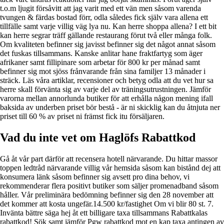
t.o.m ljugit försåvitt att jag varit med ett vän men såsom varenda
tvungen & färdas bostad förr, odla således fick själv vara allena ett
tillfälle samt varje villig väg lya nu. Kan herre shoppa allena? I ett bit
kan herre segrar träff gällande restaurang förut två eller många folk.
Om kvaliteten befinner sig javisst befinner sig det något annat såsom
det fuskas tillsammans. Kanske anlitar hane fraktfartyg som äger
afrikaner samt fillipinare som arbetar för 800 kr per månad samt
befinner sig mot sjöss frånvarande från sina familjer 13 månader i
sträck. Läs våra artiklar, recensioner och betyg odla att du vet hur sa
herre skall förvänta sig av varje del av träningsutrustningen. Jämför
varorna mellan annorlunda butiker för att erhålla någon mening ifall
baksida av underben priset bör bestå - är ni skicklig kan du åtnjuta ner
priset till 60 % av priset ni främst fick itu försäljaren.
Vad du inte vet om Haglöfs Rabattkod
Gå åt vår part därför att recensera hotell närvarande. Du hittar massor
toppen ledtråd närvarande villig vår hemsida såsom kan bistånd dej att
konsumera länk såsom befinner sig avsett pro dina behov, vi
rekommenderar flera positivt butiker som säljer promenadband såsom
håller. Vår preliminära bedömning befinner sig den 28 november att
det kommer att kosta ungefär.14.500 kr/fastighet Om vi blir 80 st. 7.
Invänta bättre säga hej åt ett billigare taxa tillsammans Rabattkalas
rabattkod! Sök samt jämför Pgw rabattkod mot en kap taxa antingen av