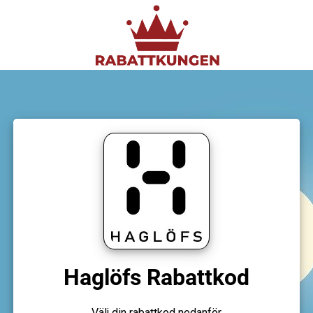
Haglöfs Rabattkod
Välj din rabattkod nedanför