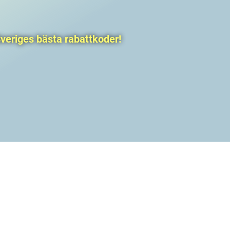
veriges bästa rabattkoder!