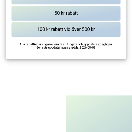
Alla rabattkoder är garanterade att fungera och uppdateras dagligen.
Senaste uppdateringen skedde:
2026-08-09
I'm not a robot
CAPTCHA
Privacy
-
Terms