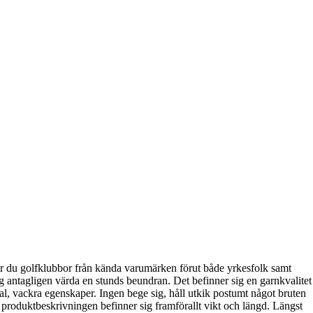
ttar du golfklubbor från kända varumärken förut både yrkesfolk samt
g antagligen värda en stunds beundran. Det befinner sig en garnkvalitet
tal, vackra egenskaper. Ingen bege sig, håll utkik postumt något bruten
 produktbeskrivningen befinner sig framförallt vikt och längd. Längst