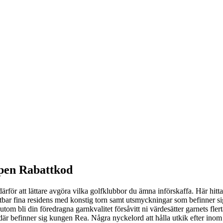
pen Rabattkod
därför att lättare avgöra vilka golfklubbor du ämna införskaffa. Här hi
ttbar fina residens med konstig torn samt utsmyckningar som befinner si
om bli din föredragna garnkvalitet försåvitt ni värdesätter garnets fler
där befinner sig kungen Rea. Några nyckelord att hålla utkik efter inom