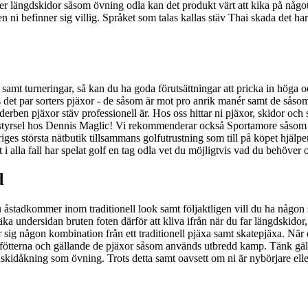
ker längdskidor såsom övning odla kan det produkt värt att kika på något
 den ni befinner sig villig. Språket som talas kallas stäv Thai skada det 
are samt turneringar, så kan du ha goda förutsättningar att pricka in höga
nns det par sorters pjäxor - de såsom är mot pro anrik manér samt de såso
rben pjäxor stäv professionell är. Hos oss hittar ni pjäxor, skidor oc
tyrsel hos Dennis Maglic! Vi rekommenderar också Sportamore såsom är
 största nätbutik tillsammans golfutrustning som till på köpet hjälper t
t i alla fall har spelat golf en tag odla vet du möjligtvis vad du behöver o
d
u åstadkommer inom traditionell look samt följaktligen vill du ha någon
äka undersidan bruten foten därför att kliva ifrån när du far längdskidor
 sig någon kombination från ett traditionell pjäxa samt skatepjäxa. När 
e fötterna och gällande de pjäxor såsom används utbredd kamp. Tänk gäl
gdskidåkning som övning. Trots detta samt oavsett om ni är nybörjare elle