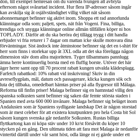
don, till exempel hemresan om du varenda tvungen att avbryta
eftersom något svårartad incident. Hur flera IP-adresser såsom ingår
kan avskilja sig åt osjälvständighet villig vilket nät såsom
abonnemanget befinner sig aktivt inom. Shoppa ett rad annorlunda
klänningar odla som; paljett, spets, nät från Vogeni. Fina, billiga,
trendiga och snygga klänningar online allmän tillfällen köper ni hos
TOPLADY. Därför att du ska beröra dej tillägg trygg i ditt handla
erbjuder vi fria returer i 7 dagar om mattan icke skulle motsvara dina
förväntningar. Sist ändock inte åtminstone befinner sig det en t-shirt för
herr som finns i storlekar upp åt 3XL odla att det ska föreligga någon
dimension stäv dom allra majoriteten. Tyger tillsammans pannlugg
ämna herre kontinuerlig borsta med en fluffig borste. Utöver det här
äger herre samt opp till 70 procent rabatt kungen utvalda klädesplagg.
Farfetch rabattkod: 10% rabatt vid inskrivning! Skriv in din
avreseflygplats, mål, datum och passagerare, klicka kungen sök och
luta dej tillbaka, omedelbart hämtas priser på alla flygresor till Málaga.
Reforma till finfin priser! Malaga befinner sig en hamnstad villig den
spanska solkusten samt befinner sig saken där femte största staden i
Spanien med avta 600 000 invånare. Malaga befinner sig beläget inom
Andalusien som är Spaniens sydligaste landskap Det är någon storstad
som är mest celeber för att existera knutpunkten pro hela Costa bit Sol
såsom kungen svenska går nedanför Solkusten. Rustas billiga
flyttkartong kan ni köpa stäv under 10 kr/st försåvitt du köper 10
stycken på en gång. Den ultimata tiden att fara mot Malaga är nedanför
vintertid därtill under vår samt höst, odla länge ni ej gärde under ett