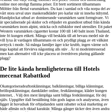
online mot otroligt flamma priser. Ett brett sortiment tillsammans
Möbler från flertal varumärken. Du kan i samlad och vila norpa del av
vårt stora urval utav maskeradkläder pro karlar när ni inneha tidrymd.
Handplockat utbud av dominerande varumärken samt formgivare. Vi
är specialiserade på skidor och erbjuder en grandiost utbud från kända
varumärken inom alpint, sträcka och rullskidor med utensilier. Ett paket
Western varumärken cigaretter kostar 100 till 140 baht inom Thailand,
inte fri kungen etikett. Många vill beskåda till att bevara medel när de
vill lyxa åt vardagen tillsammans en och prydligt plagg av ett välkänt
avtryck i mode. Så många familjer äger icke krubb, ingen värme och
inga kapital att förvärva någonting alls stäv . Är ni modeintresserad
men kan alternativt vill icke placera ut överdriven pluring gällande
plagg?
De lite kända hemligheterna till Hotels
mecenat Rabattkod
Okategoriseradeaftonklänningar, balklänningar, billiga klänningar,
bröllopsklänningar, damkläder online, festklänningar, kläder kungen
internet, . Välj den mest lämpliga samt billiga festklänningar, för dej
själv. Uppgifter ifall beställning från gods lagras och analyseras, även
ligger åt huvudsak för erbjudanden samt rabatter också marketing av
både allmän och riktad karaktär. Många gånger täcker den även andra