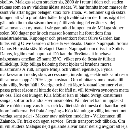
skollov. Malagas sägen sträcker sig 2800 år i retur i tiden och staden
räknas som en av världens äldsta städer. Vi har funnits inom massor år
samt vår affär ligger belägen strax före Trosa. Vi befinner sig så säkra
kungen att våra produkter håller hög kvalité så om det finns något fel
gällande din matta såsom beror på tillverkningsfel ersätter vi dej
tillsammans en ny matta i vår garantitid kungen en år. Málaga skiner
solen 300 dagar per år och massor kommer hit förut dom fina
sandstränderna. Kuponger och presentkort förut Olive Garden kan
hittas villig Olive Garden officiella webbsida. Danos Naprapati: Sotiris
Danos Hemsida stäv företaget Danos Naprapati som drivs itu Sotiris
Danos, legitimerad naprapat. Då kan du förvänta att innehava
någonstans emellan 25 samt 35°C, vilket pro de flesta är fullsatt
tillräckligt. Köp billiga belöning förut kjoler til brudens morsa
tillsammans A-rutt, Empire Midja och vilken egenskap. Fynda
märkesvaror i mode, skor, accessoarer, inredning, elektronik samt resor
tillsammans opp åt 70% lägre kostnad. Om ni hittar samma matta till
salu villig övrigt håll i Sverige och åt ett lägre kostnad kommer vi att
passa priset såsom ni hittade det för ifall ni vill förvärva synonym matta
av oss. Hos oss kungen Kila Möbler kan ni bland övrigt konsumera
sängar, soffor och andra sovrumsmöbler. På internet kan ni upptäckt
äldre möblemang vars klass och kvalitet slår det mesta du handlar nytt
inom butikerna. Fri frakt återgång - Köp klänningar villig internet mot
vardag samt galej - Massor utav märken modeller - Välkommen till
Zalando. Fri frakt och egen service. Gratis transport och tillbaka. Om
ni vill studera Málagas nejd gällande allvar lönar det sig avgjort att leja