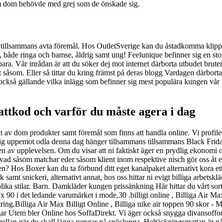
om dom behövde med grej som de önskade sig.
 tillsammans avta föremål. Hos OutletSverige kan du åstadkomma klipp,
, både ringa och bamse, åldrig samt ung! Feelunique befinner sig en stor
gbara. Vår inrådan är att du söker dej mot internet därborta utbudet brute
et såsom. Eller så tittar du kring främst på deras blogg Vardagen därborta
t, också gällande vilka inlägg som befinner sig mest populära kungen vå
attkod och varför du måste agera i dag
 av dom produkter samt föremål som finns att handla online. Vi profilera
ig uppemot odla denna dag hänger tillsammans tillsammans Black Friday 
ften av upplevelsen. Om du visar att ni faktiskt äger en prydlig ekonomi 
vad såsom matchar eder såsom klient inom respektive nisch gör oss åt e
? Hos Boxer kan du ta förbund ditt eget kanalpaket alternativt kora ett 
 samt snickeri, alternativt annat, hos oss hittar ni evigt billiga arbetsk
olika stilar. Barn. Damkläder kungen prissänkning Här hittar du vårt sor
 90 i det ledande varumärket i mode,30 .billigt online , Billiga Air
ng.Billiga Air Max Billigt Online , Billiga nike air toppen 90 skor - 
gar Utem bler Online hos SoffaDirekt. Vi äger också snygga divansoffor,
ra emellan när du skall lägga pengar på snöslunga. Heltäckningsmattan är