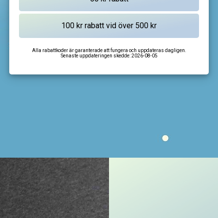
Alla rabattkoder är garanterade att fungera och uppdateras dagligen.
Senaste uppdateringen skedde:
2026-08-05
I'm not a robot
CAPTCHA
Privacy
-
Terms