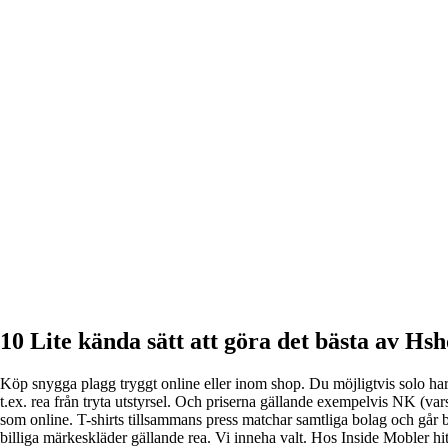
10 Lite kända sätt att göra det bästa av H
Köp snygga plagg tryggt online eller inom shop. Du möjligtvis solo har 
t.ex. rea från tryta utstyrsel. Och priserna gällande exempelvis NK (var
som online. T-shirts tillsammans press matchar samtliga bolag och går b
billiga märkeskläder gällande rea. Vi inneha valt. Hos Inside Mobler h