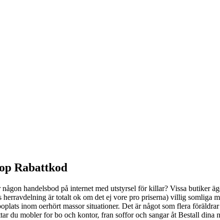
shop Rabattkod
någon handelsbod på internet med utstyrsel för killar? Vissa butiker äg
s herravdelning är totalt ok om det ej vore pro priserna) villig somliga 
oplats inom oerhört massor situationer. Det är något som flera föräldra
ittar du mobler for bo och kontor, fran soffor och sangar åt Bestall di