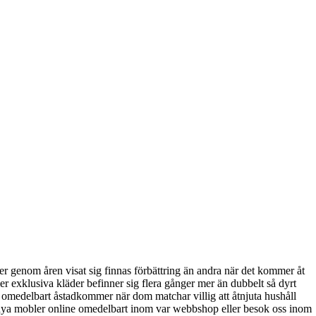
er genom åren visat sig finnas förbättring än andra när det kommer åt
mer exklusiva kläder befinner sig flera gånger mer än dubbelt så dyrt
r omedelbart åstadkommer när dom matchar villig att åtnjuta hushåll
na nya mobler online omedelbart inom var webbshop eller besok oss inom