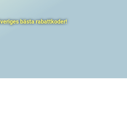
veriges bästa rabattkoder!