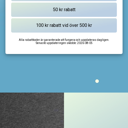
Alla rabattkoder är garanterade att fungera och uppdateras dagligen.
Senaste uppdateringen skedde:
2026-08-05
I'm not a robot
CAPTCHA
Privacy
-
Terms