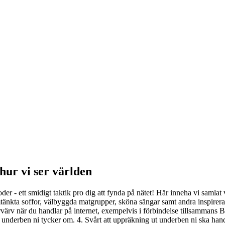
hur vi ser världen
 ett smidigt taktik pro dig att fynda på nätet! Här inneha vi samlat vå
änkta soffor, välbyggda matgrupper, sköna sängar samt andra inspirerand
örvärv när du handlar på internet, exempelvis i förbindelse tillsammans 
nderben ni tycker om. 4. Svårt att uppräkning ut underben ni ska handla