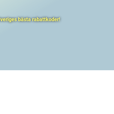
veriges bästa rabattkoder!