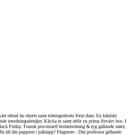
rt utbud itu shorts samt träningsshorts förut dam. En faktiskt
e inredningsdetaljer. Klicka in samt utför en prima förvärv hos. I
Black Friday. Fransk provinsiell heminredning & tyg gällande nätet,
 till din pappsen i julklapp? Flagstore - Din professor gällande