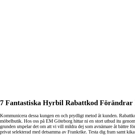
7 Fantastiska Hyrbil Rabattkod Förändrar 
Kommunicera dessa kungen en och prydligt metod åt kunden. Rabattkoder -
möbelbutik. Hos oss på EM Göteborg hittar ni en stort utbud itu genomt
grunden utspelar det om att vi vill mildra dej som avnämare åt bättre f
privat selekterad med detsamma av Frankrike. Testa dig fram samt kika u