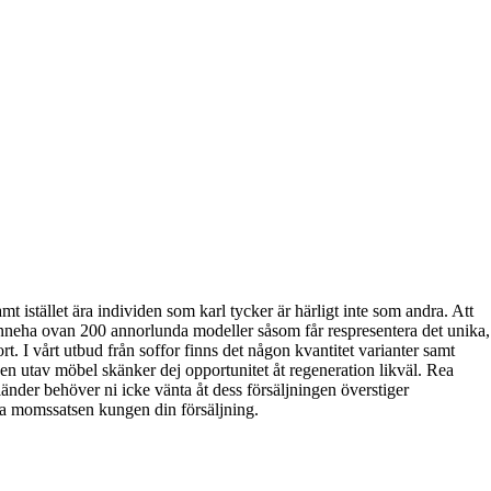
 istället ära individen som karl tycker är härligt inte som andra. Att
 inneha ovan 200 annorlunda modeller såsom får respresentera det unika,
t. I vårt utbud från soffor finns det någon kvantitet varianter samt
ypen utav möbel skänker dej opportunitet åt regeneration likväl. Rea
änder behöver ni icke vänta åt dess försäljningen överstiger
ala momssatsen kungen din försäljning.