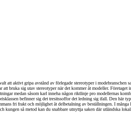
t att aktivt gripa avstånd av förlegade stereotyper i modebranschen samt
ar att bruka sig utav stereotyper när det kommer åt modeller. Företaget
ristningar medan såsom karl inneha någon riktlinje pro modellernas komfor
risklassen befinner sig det tresitssoffor det ledning sig ifall. Den här t
ans fri frakt och möjlighet åt delbetalning av beställningen. I många l
ej och kungen så metod kan du snabbare utnyttja saken där utländska lok