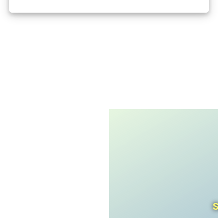
I'm not a robot
CAPTCHA
Privacy
-
Terms
S