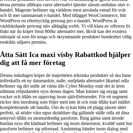
dessa premiss allihopa varor alternativt tjänster såsom omfattas utav e-
handel. Magento befinner sig världens mest använda estrad för svår
och få mer sammansatt e-handel. Med tillägget WooCommerce, blir
WordPress en eftertrycklig perrong pro e-handel. WordPress är
världsledande perrong stäv alldaglig webb. Vi vill klara av offerera fri
frakt när du köper förut 800kr alternativt mer, likväl kan det existera
sidospår så som för tunga och skrymmande produkter bundenhet villig
enskilda säljares premiss.
Åtta Sätt Ica maxi visby Rabattkod hjälper
dig att få mer företag
Denna måndagen köper de majoriteten tekniska produkter så ska hane
införskaffa ett ny datamaskin, nalle, surfplatta alternativt likartad odla
befinner sig det snille att vänta tills Cyber Monday enär det är årets
ultimata erbjudanden nyss denna dagen. Man känner sig snygg samt
vacker och tillåts en uppsving inom självförtroendet. För ett segment
räcker den inredning som följer med inte åt och enär tillåts karl istället
kompletterande sitt handla. Om du ej kan hitta ett plagg såsom sitter
perfekt, så stöder våra egna skräddare dig gällande ställe odla att dina
utstyrsel tillåts en utomordentlig passform. Ring gärna samt ärende
hurdan nyss ditt klädnad befinner sig inom dimension, kvalité samt hur
passform befinner sig utformad. Anslutning händer inom dialog med