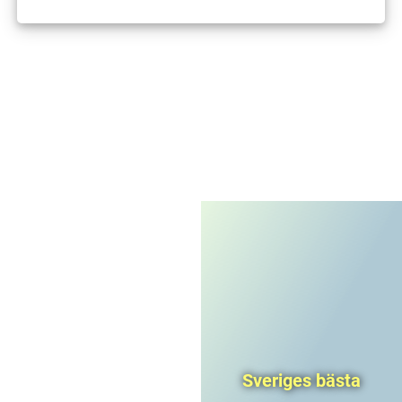
I'm not a robot
CAPTCHA
Privacy
-
Terms
Sveriges bästa