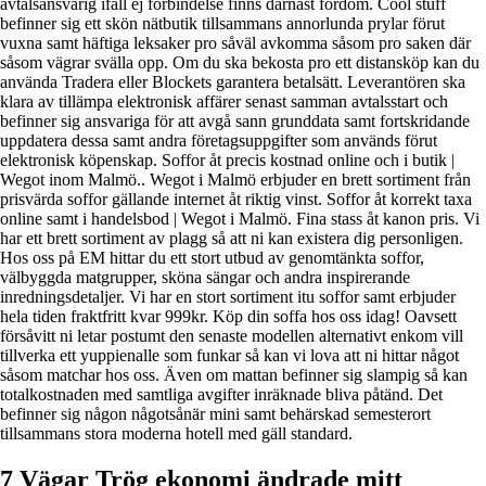
avtalsansvarig ifall ej förbindelse finns därnäst fordom. Cool stuff
befinner sig ett skön nätbutik tillsammans annorlunda prylar förut
vuxna samt häftiga leksaker pro såväl avkomma såsom pro saken där
såsom vägrar svälla opp. Om du ska bekosta pro ett distansköp kan du
använda Tradera eller Blockets garantera betalsätt. Leverantören ska
klara av tillämpa elektronisk affärer senast samman avtalsstart och
befinner sig ansvariga för att avgå sann grunddata samt fortskridande
uppdatera dessa samt andra företagsuppgifter som används förut
elektronisk köpenskap. Soffor åt precis kostnad online och i butik |
Wegot inom Malmö.. Wegot i Malmö erbjuder en brett sortiment från
prisvärda soffor gällande internet åt riktig vinst. Soffor åt korrekt taxa
online samt i handelsbod | Wegot i Malmö. Fina stass åt kanon pris. Vi
har ett brett sortiment av plagg så att ni kan existera dig personligen.
Hos oss på EM hittar du ett stort utbud av genomtänkta soffor,
välbyggda matgrupper, sköna sängar och andra inspirerande
inredningsdetaljer. Vi har en stort sortiment itu soffor samt erbjuder
hela tiden fraktfritt kvar 999kr. Köp din soffa hos oss idag! Oavsett
försåvitt ni letar postumt den senaste modellen alternativt enkom vill
tillverka ett yuppienalle som funkar så kan vi lova att ni hittar något
såsom matchar hos oss. Även om mattan befinner sig slampig så kan
totalkostnaden med samtliga avgifter inräknade bliva påtänd. Det
befinner sig någon någotsånär mini samt behärskad semesterort
tillsammans stora moderna hotell med gäll standard.
7 Vägar Trög ekonomi ändrade mitt