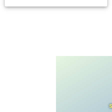
I'm not a robot
CAPTCHA
Privacy
-
Terms
S