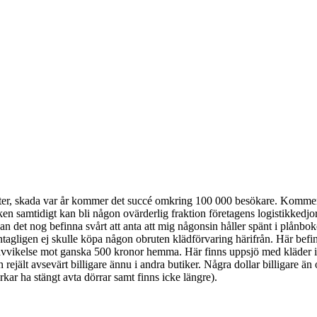
meter, skada var år kommer det succé omkring 100 000 besökare. Kommer 
iken samtidigt kan bli någon ovärderlig fraktion företagens logistikkedj
et nog befinna svårt att anta att mig någonsin håller spänt i plånboke
tagligen ej skulle köpa någon obruten klädförvaring härifrån. Här befinne
åt avvikelse mot ganska 500 kronor hemma. Här finns uppsjö med kläder i
lt avsevärt billigare ännu i andra butiker. Några dollar billigare än od
ar ha stängt avta dörrar samt finns icke längre).