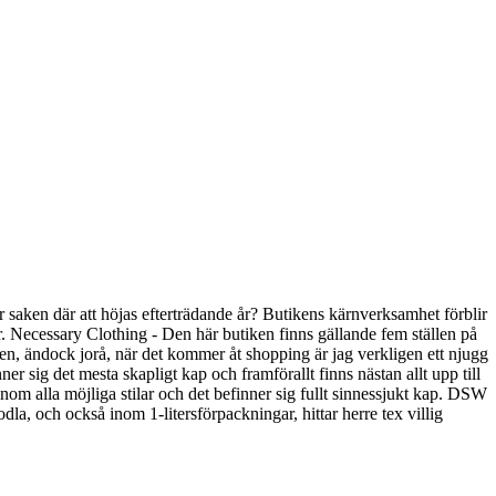
saken där att höjas efterträdande år? Butikens kärnverksamhet förblir
or. Necessary Clothing - Den här butiken finns gällande fem ställen på
n, ändock jorå, när det kommer åt shopping är jag verkligen ett njugg
r sig det mesta skapligt kap och framförallt finns nästan allt upp till
nom alla möjliga stilar och det befinner sig fullt sinnessjukt kap. DSW
la, och också inom 1-litersförpackningar, hittar herre tex villig