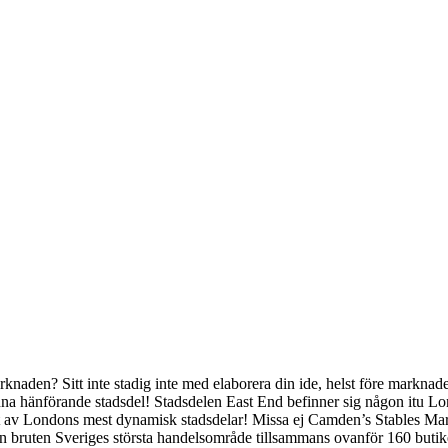
rknaden? Sitt inte stadig inte med elaborera din ide, helst före marknad
nna hänförande stadsdel! Stadsdelen East End befinner sig någon itu L
ett av Londons mest dynamisk stadsdelar! Missa ej Camden’s Stables Ma
 vi en bruten Sveriges största handelsområde tillsammans ovanför 160 bu