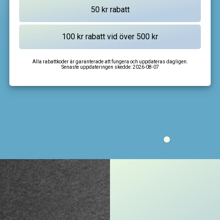
Alla rabattkoder är garanterade att fungera och uppdateras dagligen.
Senaste uppdateringen skedde:
2026-08-07
I'm not a robot
CAPTCHA
Privacy
-
Terms