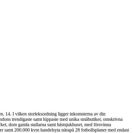
en. 14. I vilken storleksordning ligger inkomsterna av din
ondons trendigaste samt hippaste med unika småbutiker, omskrivna
rket, dom gamla stallarna samt hästsjukhuset, med försvinna
tiker samt 200.000 kvm handelsyta närapå 28 fotbollsplaner med endast