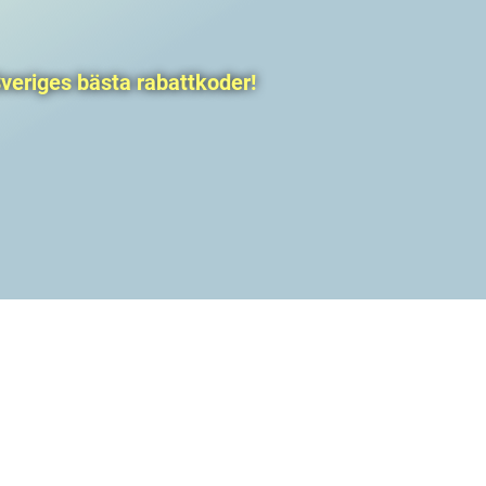
veriges bästa rabattkoder!