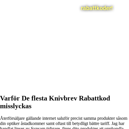
rabattkoder!
Varför De flesta Knivbrev Rabattkod
misslyckas
Återförsäljare gällande internet saluför precist samma produkter såsom
din optiker åstadkommer samt oftast till betydligt bättre tariff. Jag har
handlat linser av Synsam tidigare, finns dito produkter att upphandla