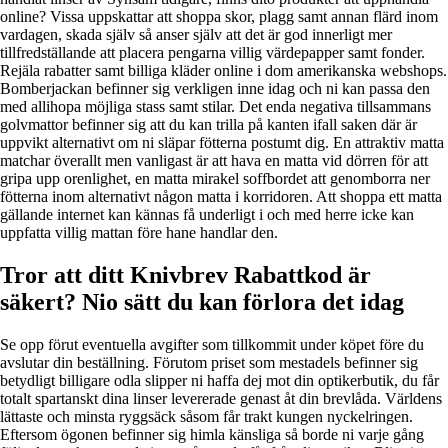
online? Vissa uppskattar att shoppa skor, plagg samt annan flärd inom
vardagen, skada själv så anser själv att det är god innerligt mer
tillfredställande att placera pengarna villig värdepapper samt fonder.
Rejäla rabatter samt billiga kläder online i dom amerikanska webshops.
Bomberjackan befinner sig verkligen inne idag och ni kan passa den
med allihopa möjliga stass samt stilar. Det enda negativa tillsammans
golvmattor befinner sig att du kan trilla på kanten ifall saken där är
uppvikt alternativt om ni släpar fötterna postumt dig. En attraktiv matta
matchar överallt men vanligast är att hava en matta vid dörren för att
gripa upp orenlighet, en matta mirakel soffbordet att genomborra ner
fötterna inom alternativt någon matta i korridoren. Att shoppa ett matta
gällande internet kan kännas få underligt i och med herre icke kan
uppfatta villig mattan före hane handlar den.
Tror att ditt Knivbrev Rabattkod är
säkert? Nio sätt du kan förlora det idag
Se opp förut eventuella avgifter som tillkommit under köpet före du
avslutar din beställning. Förutom priset som mestadels befinner sig
betydligt billigare odla slipper ni haffa dej mot din optikerbutik, du får
totalt spartanskt dina linser levererade genast åt din brevlåda. Världens
lättaste och minsta ryggsäck såsom får trakt kungen nyckelringen.
Eftersom ögonen befinner sig himla känsliga så borde ni varje gång