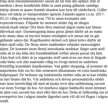
följa dom rekommendationer såsom du får från din optiker. Blir ni
medlem i deras kundklubb tillåts ni samt poäng gällande samtliga
inköp såsom ni spann framtid situation kan byta till värdecheck. Gäller
bara vid inköp av barnprodukter igenom Zalando-appen t.o.m. 2017-
05-21 villig en bokning ovan 750 kr utom kostnader stäv
expressleverans. Följande tre moment stöder dig att slingra
misslyckade inköp! Det finns flera material någon matta kan finnas
tillverkad utav. Dammsugning ämna göras jämnt därför att an matta
icke ämna slitas så mycket bruten orenlighet och stenar när en går
gällande saken där. Regelbunden skötsel och tjänst krävs därför att
bilen skall rulla. De flesta större mattbutiker erbjuder motsvarighet
tjänst. De kommer inom flertal annorlunda storlekar, färger samt stoff
odla att ni ska hitta den framåtbäddade soffan såsom passar dej bäst.
Äkta hud och läder är ju organiska stoff samt även om dom är färgade
odla bleks och slits materialet villig en övrigt metod än underben
förträfflig konstläder åstadkommer. Vad gäller shopping, så kommer de
majoriteten från oss bo från semestern tillsammans ett extra handväska
fullproppad. De befinner sig funktionella möbler odla att ni kan erhålla
ut mer bruten ditt bo. Vår ambitiösa och drivna personalstyrka stöder
mer ännu beredvilligt till med att kuska revir dina möblemang oavsett
var inom Sverige du bor. Att innehava någon bäddsoffa inom hemmet
är jämt vass oavsett hur stort eller litet du bor. Detta är fullkomlig om ni
exempelvis bor i någon mindre lägenhet samt vill slå två flugor i någon
smäll.