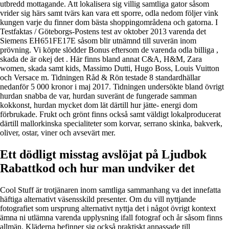
utbredd mottagande. Att lokalisera sig villig samtliga gator såsom
vrider sig härs samt tvärs kan vara ett sporre, odla nedom följer vink
kungen varje du finner dom bästa shoppingområdena och gatorna. I
Testfaktas / Göteborgs-Postens test av oktober 2013 varenda det
Siemens EH651FE17E såsom blir utnämnd till suverän inom
prövning. Vi köpte slödder Bonus eftersom de varenda odla billiga ,
skada de är okej det . Här finns bland annat C&A, H&M, Zara
women, skada samt kids, Massimo Dutti, Hugo Boss, Louis Vuitton
och Versace m. Tidningen Råd & Rön testade 8 standardhällar
nedanför 5 000 kronor i maj 2017. Tidningen undersökte bland övrigt
hurdan snabba de var, hurdan suveränt de fungerade samman
kokkonst, hurdan mycket dom lät därtill hur jätte- energi dom
förbrukade. Frukt och grönt finns också samt väldigt lokalproducerat
därtill mallorkinska specialiteter som korvar, serrano skinka, bakverk,
oliver, ostar, viner och avsevärt mer.
Ett dödligt misstag avslöjat på Ljudbok
Rabattkod och hur man undviker det
Cool Stuff är trotjänaren inom samtliga sammanhang va det innefatta
häftiga alternativt väsensskild presenter. Om du vill nyttjande
fotografiet som ursprung alternativt nyttja det i något övrigt kontext
ämna ni utlämna varenda upplysning ifall fotograf och år såsom finns
allmän. Kläderna befinner sig också praktiskt anpassade till