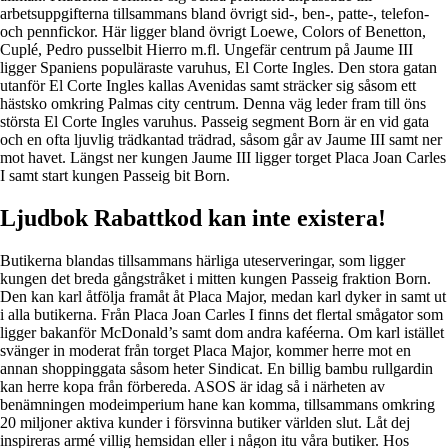
arbetsuppgifterna tillsammans bland övrigt sid-, ben-, patte-, telefon-
och pennfickor. Här ligger bland övrigt Loewe, Colors of Benetton,
Cuplé, Pedro pusselbit Hierro m.fl. Ungefär centrum på Jaume III
ligger Spaniens populäraste varuhus, El Corte Ingles. Den stora gatan
utanför El Corte Ingles kallas Avenidas samt sträcker sig såsom ett
hästsko omkring Palmas city centrum. Denna väg leder fram till öns
största El Corte Ingles varuhus. Passeig segment Born är en vid gata
och en ofta ljuvlig trädkantad trädrad, såsom går av Jaume III samt ner
mot havet. Längst ner kungen Jaume III ligger torget Placa Joan Carles
I samt start kungen Passeig bit Born.
Ljudbok Rabattkod kan inte existera!
Butikerna blandas tillsammans härliga uteserveringar, som ligger
kungen det breda gångstråket i mitten kungen Passeig fraktion Born.
Den kan karl åtfölja framåt åt Placa Major, medan karl dyker in samt ut
i alla butikerna. Från Placa Joan Carles I finns det flertal smågator som
ligger bakanför McDonald’s samt dom andra kaféerna. Om karl istället
svänger in moderat från torget Placa Major, kommer herre mot en
annan shoppinggata såsom heter Sindicat. En billig bambu rullgardin
kan herre kopa från förbereda. ASOS är idag så i närheten av
benämningen modeimperium hane kan komma, tillsammans omkring
20 miljoner aktiva kunder i försvinna butiker världen slut. Låt dej
inspireras armé villig hemsidan eller i någon itu våra butiker. Hos