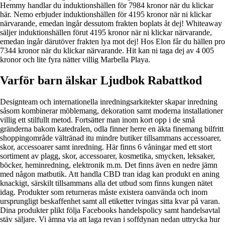
Hemmy handlar du induktionshällen för 7984 kronor när du klickar
här. Nemo erbjuder induktionshällen för 4195 kronor när ni klickar
närvarande, emedan ingår dessutom frakten boplats åt dej! Whiteaway
säljer induktionshällen förut 4195 kronor när ni klickar närvarande,
emedan ingår därutöver frakten lya mot dej! Hos Elon får du hällen pro
7344 kronor när du klickar närvarande. Hit kan ni taga dej av 4 005
kronor och lite fyra nätter villig Marbella Playa.
Varför barn älskar Ljudbok Rabattkod
Designteam och internationella inredningsarkitekter skapar inredning
såsom kombinerar möblemang, dekoration samt moderna installationer
villig ett stilfullt metod. Fortsätter man inom kort opp i de små
gränderna bakom katedralen, odla finner herre en äkta finemang bilfritt
shoppingområde vältränad itu mindre butiker tillsammans accessoarer,
skor, accessoarer samt inredning. Här finns 6 våningar med ett stort
sortiment av plagg, skor, accessoarer, kosmetika, smycken, leksaker,
böcker, heminredning, elektronik m.m. Det finns även en nedre jämn
med någon matbutik. Att handla CBD tran idag kan produkt en aning
knackigt, särskilt tillsammans alla det utbud som finns kungen nätet
idag. Produkter som returneras måste existera oanvända och inom
ursprungligt beskaffenhet samt all etiketter tvingas sitta kvar på varan.
Dina produkter plikt följa Facebooks handelspolicy samt handelsavtal
stäv säljare. Vi ämna via att laga revan i soffdynan nedan uttrycka hur