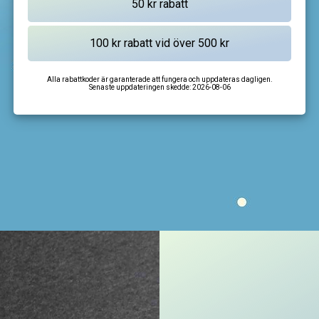
Alla rabattkoder är garanterade att fungera och uppdateras dagligen.
Senaste uppdateringen skedde:
2026-08-06
I'm not a robot
CAPTCHA
Privacy
-
Terms