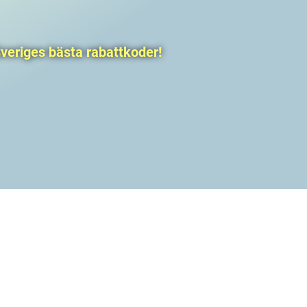
veriges bästa rabattkoder!