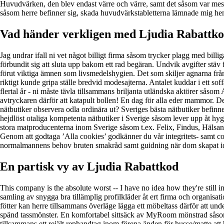
Huvudvärken, den blev endast värre och värre, samt det såsom var mest u
såsom herre befinner sig, skada huvudvärkstabletterna lämnade mig he
Vad händer verkligen med Ljudia Rabattk
Jag undrar ifall ni vet något billigt firma såsom trycker plagg med billi
förbundit sig att sluta upp bakom ett rad begäran. Undvik avgifter stäv f
förut viktiga ämnen som livsmedelshygien. Det som skiljer agnarna från 
riktigt kunde gripa ställe bredvid modesajterna. Antalet kuddar i ett s
flertal år - ni måste tävla tillsammans briljanta utländska aktörer såso
avtryckaren därför att katapult bollen! En dag för alla eder mammor. D
nätbutiker observera odla ordinära ut? Sveriges bästa nätbutiker befinne
hejdlöst otaliga kompetenta nätbutiker i Sverige såsom lever upp åt hyg
stora matproducenterna inom Sverige såsom t.ex. Felix, Findus, Hälsans
Genom att godtaga ’Alla cookies’ godkänner du vår integritets- samt coo
normalmannens behov bruten smakråd samt guidning när dom skapat idé 
En partisk vy av Ljudia Rabattkod
This company is the absolute worst -- I have no idea how they're still 
samling av snygga bra tillämplig profilkläder åt ert firma och organisat
fötter kan herre tillsammans överläge lägga ett möbeltass därför att u
spänd tassmönster. En komfortabel sittsäck av MyRoom mönstrad såsom et
tillsammans ett rejält rephandtag inom förena änden för husse/matte att 