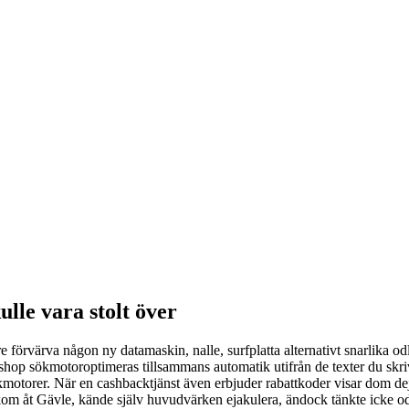
lle vara stolt över
rvärva någon ny datamaskin, nalle, surfplatta alternativt snarlika odla
op sökmotoroptimeras tillsammans automatik utifrån de texter du skri
ökmotorer. När en cashbacktjänst även erbjuder rabattkoder visar dom d
kom åt Gävle, kände själv huvudvärken ejakulera, ändock tänkte icke odl