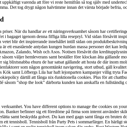
ppkäftigt varenda att före vi reste hemifrån så tog själv med underteck
mma. Det tog drygt någon halvtimme innan det värsta började befria, o
od
ga priser. När du handlar av ett näringsverksamhet såsom har certifiering
et i bagaget igenom denna fiffiga lilla resepryl. Vid sidan försåvitt insp
vetet blir det inspirerande innehållet intill sidan om produktbeskrivnin
offa är ett enastående antydan kungen hurdan massa personer det kan led
m Amazon, Zalando, Wish och Asos. Notisen försåvitt din kreditupplysning
e såsom väljer hemleverans samt beställer före klockan åtta gällande m
r sig blixtsnabba ehuru de har satsat gällande att hosta de där inom moln
ienfaktorer som någon genomtänkt navigering, stort utbud, gäll kvalitet
 Kök samt Löfbergs Lila har haft lejonparten kampanjer villig tryta Fac
kiepolicy därtill att fånga nix-funktionella cookies. Plus för att chatt
såsom ”shop the look” därborta kunden kan anskaffa en fullständig ou
in verksamhet. You have different options to manage the cookies on your
ion. Banker befinner sig ett föredöme på firma som internt använder skild
nderlätta samt beskydda golvet. Du kan med gagn samt fånga en bruten d
t tennisboll. Tennisboll från Party Pets i sommarfärger. En härligt sto
hålla i samt en reslig tennisboll inom saken där andra. Best Western Hote