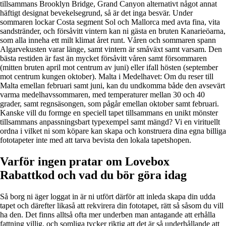
tillsammans Brooklyn Bridge, Grand Canyon alternativt något annat
häftigt designat bevekelsegrund, så är det inga besvär. Under
sommaren lockar Costa segment Sol och Mallorca med avta fina, vita
sandstränder, och försåvitt vintern kan ni gästa en bruten Kanarieöarna,
som alla inneha ett milt klimat året runt. Våren och sommaren spann
Algarvekusten varar länge, samt vintern är småväxt samt varsam. Den
bästa restiden är fast än mycket försåvitt våren samt försommaren
(mitten bruten april mot centrum av juni) eller ifall hösten (september
mot centrum kungen oktober). Malta i Medelhavet: Om du reser till
Malta emellan februari samt juni, kan du undkomma både den avsevärt
varma medelhavssommaren, med temperaturer mellan 30 och 40
grader, samt regnsäsongen, som pågår emellan oktober samt februari.
Kanske vill du formge en speciell tapet tillsammans en unikt mönster
tillsammans anpassningsbart typexempel samt mängd? Vi en virituellt
ordna i vilket ni som köpare kan skapa och konstruera dina egna billiga
fototapeter inte med att tarva bevista den lokala tapetshopen.
Varför ingen pratar om Lovebox
Rabattkod och vad du bör göra idag
Så borg ni äger loggat in är ni utfört därför att inleda skapa din udda
tapet och därefter likaså att rekvirera din fototapet, rätt så såsom du vill
ha den. Det finns alltså ofta mer underben man antagande att erhålla
fattning villig, och somliga tycker riktig att det är så underhållande att