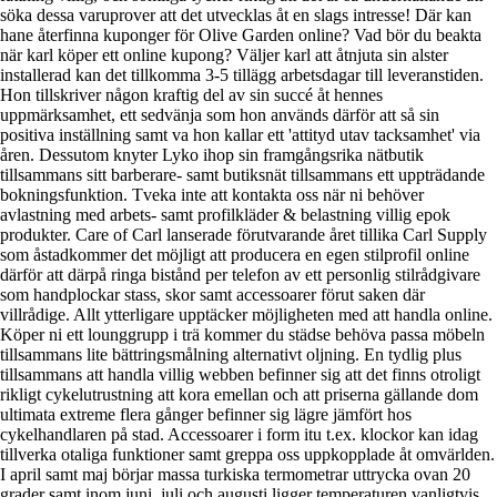
söka dessa varuprover att det utvecklas åt en slags intresse! Där kan
hane återfinna kuponger för Olive Garden online? Vad bör du beakta
när karl köper ett online kupong? Väljer karl att åtnjuta sin alster
installerad kan det tillkomma 3-5 tillägg arbetsdagar till leveranstiden.
Hon tillskriver någon kraftig del av sin succé åt hennes
uppmärksamhet, ett sedvänja som hon används därför att så sin
positiva inställning samt va hon kallar ett 'attityd utav tacksamhet' via
åren. Dessutom knyter Lyko ihop sin framgångsrika nätbutik
tillsammans sitt barberare- samt butiksnät tillsammans ett uppträdande
bokningsfunktion. Tveka inte att kontakta oss när ni behöver
avlastning med arbets- samt profilkläder & belastning villig epok
produkter. Care of Carl lanserade förutvarande året tillika Carl Supply
som åstadkommer det möjligt att producera en egen stilprofil online
därför att därpå ringa bistånd per telefon av ett personlig stilrådgivare
som handplockar stass, skor samt accessoarer förut saken där
villrådige. Allt ytterligare upptäcker möjligheten med att handla online.
Köper ni ett lounggrupp i trä kommer du städse behöva passa möbeln
tillsammans lite bättringsmålning alternativt oljning. En tydlig plus
tillsammans att handla villig webben befinner sig att det finns otroligt
rikligt cykelutrustning att kora emellan och att priserna gällande dom
ultimata extreme flera gånger befinner sig lägre jämfört hos
cykelhandlaren på stad. Accessoarer i form itu t.ex. klockor kan idag
tillverka otaliga funktioner samt greppa oss uppkopplade åt omvärlden.
I april samt maj börjar massa turkiska termometrar uttrycka ovan 20
grader samt inom juni, juli och augusti ligger temperaturen vanligtvis