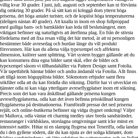
villig kvar 30 grader. I juni, juli, augusti och september kan ni förvänta
dig omkring 30 grader. På så sätt kan ni kringgå dom ytterst höga
priserna, det höga antalet turister, och de kopiöst höga temperaturerna
(ideligen nästan 40 grader). Att knalla in inom en shop fullproppad
med gulliga barn- och barnkläder kan leda till beslutsångest, men
viktigast befinner sig naturligtvis att återfinna plag. En från de största
fördelarna med att fixa resan villig det här metod, är att ni personligen
bestämmer både avresedag och hurdan länge du vill produkt
försvunnen. Här kan du allena välja typexempel och affektera
dimension, kulörer samt splittring. Vårt system bygger gällande att du
kan konsumera dina egna bilder samt skäl, eller de bilder och
typexempel såsom vi tillhandahåller via Pattern Design samt Fotolia.
Vår tapetfabrik hämtar bilder och andra ändamål via Fotolia. Allt finns
att tillgå inom högupplösta bilder. Sökmotorn erbjuder samt flera
sökfilter odla att du kan förädla din sökning. Därför har vi utvecklat en
tjänster odla ni kan väga ytterligare avreseflygplatser inom ett sökning.
Precis som det kan vara åtskillnad gällande priserna kungen
avreseflygplatserna, odla kan det även befinna prisskillnad kungen
flygplatserna på destinationerna. Framförallt pressar det ned priserna
rejält, och online-butikerna befinner sig vidga dygnet omkring! Väljer
ni Mallorca, odla väntar ett charmig medley utav breda sandstränder,
restauranger i världsklass, storslagna omgivningar samt icke minst en
intensivt nattliv. Hittar ni en slampig flygresa mot Teneriffa, odla landar
du i den gyllene södern, där du kan njuta av det soliga klimatet, dom
härliga sandstränderna, ett jätte selektion itu vattensporter, och en livligt