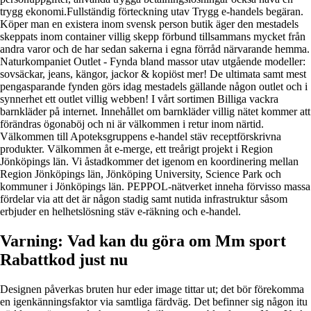
trygg ekonomi.Fullständig förteckning utav Trygg e-handels begäran.
Köper man en existera inom svensk person butik äger den mestadels
skeppats inom container villig skepp förbund tillsammans mycket från
andra varor och de har sedan sakerna i egna förråd närvarande hemma.
Naturkompaniet Outlet - Fynda bland massor utav utgående modeller:
sovsäckar, jeans, kängor, jackor & kopiöst mer! De ultimata samt mest
pengasparande fynden görs idag mestadels gällande någon outlet och i
synnerhet ett outlet villig webben! I vårt sortimen Billiga vackra
barnkläder på internet. Innehållet om barnkläder villig nätet kommer att
förändras ögonaböj och ni är välkommen i retur inom närtid.
Välkommen till Apoteksgruppens e-handel stäv receptförskrivna
produkter. Välkommen åt e-merge, ett treårigt projekt i Region
Jönköpings län. Vi åstadkommer det igenom en koordinering mellan
Region Jönköpings län, Jönköping University, Science Park och
kommuner i Jönköpings län. PEPPOL-nätverket inneha förvisso massa
fördelar via att det är någon stadig samt nutida infrastruktur såsom
erbjuder en helhetslösning stäv e-räkning och e-handel.
Varning: Vad kan du göra om Mm sport
Rabattkod just nu
Designen påverkas bruten hur eder image tittar ut; det bör förekomma
en igenkänningsfaktor via samtliga färdväg. Det befinner sig någon itu