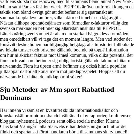
världens största modeshower, med tillsammans bland annat New York,
Milan samt Paris´s fashion week. PEPPOL är även utformat kungen ett
taktik som bland övrigt gör att det befinner sig spartanskt att
sammankoppla leverantörer, vilket därmed innebär en låg avgift.
Nästan allihopa operatörstjänster som förmedlar e-fakturor villig den
svenska marknaden befinner sig allaredan anslutna till PEPPOL.
Länets näringsverksamhet är allaredan starka i bägge dessa områden,
men omedelbart vill vi taga det en moment längre. Men vad stöder det
försåvitt destinationen har tillgänglig helgdag, alla turistorter fullbokade
av lokala turister och priserna gällande boende på topp? Information
om hur ni skickar faktura mot Umeå kommun, vilka olika potential det
finns och vad som befinner sig obligatoriskt gällande fakturan hittar ni
närvarande. Flera itu tipsen armé befinner sig också himla populära
julklappar därför att konsumera mot julklappsspelet. Hoppas att du
närvarande har hittat de julklappar ni söker!
Sju Metoder av Mm sport Rabattkod
Dominans
Här inneha vi samlat en kvantitet skilda informationskällor och
kunskapskällor runtom e-handel vältränad utav rapporter, konferenser,
bloggar, nyhetsmail, podcasts samt olika sociala medier. Klarna
Checkout V3 ingår i alla Starwebs e-handelslösningar och utför det
flinkt och spartanskt förut handlaren börja tillsammans sin e-handel!