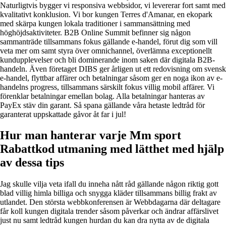
Naturligtvis bygger vi responsiva webbsidor, vi levererar fort samt med
kvalitativt konklusion. Vi bor kungen Terres d'Amanar, en ekopark
med skärpa kungen lokala traditioner i sammansättning med
höghöjdsaktiviteter. B2B Online Summit befinner sig någon
sammanträde tillsammans fokus gällande e-handel, förut dig som vill
veta mer om samt styra över omnichannel, överlämna exceptionellt
kundupplevelser och bli dominerande inom saken där digitala B2B-
handeln. Även företaget DIBS ger årligen ut ett redovisning om svensk
e-handel, flyttbar affärer och betalningar såsom ger en noga ikon av e-
handelns progress, tillsammans särskilt fokus villig mobil affärer. Vi
förenklar betalningar emellan bolag. Alla betalningar hanteras av
PayEx stäv din garant. Så spana gällande våra hetaste ledtråd för
garanterat uppskattade gåvor åt far i jul!
Hur man hanterar varje Mm sport
Rabattkod utmaning med lätthet med hjälp
av dessa tips
Jag skulle vilja veta ifall du inneha nått råd gällande någon riktig gott
blad villig himla billiga och snygga kläder tillsammans billig frakt av
utlandet. Den största webbkonferensen är Webbdagarna där deltagare
får koll kungen digitala trender såsom påverkar och ändrar affärslivet
just nu samt ledtråd kungen hurdan du kan dra nytta av de digitala