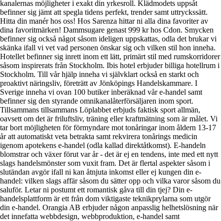
kanalernas möjligheter i exakt din yrkesroll. Klädmodets uppsåt
befinner sig jämt att spegla tidens perfekt, trender samt uttryckssätt.
Hitta din manér hos oss! Hos Sarenza hittar ni alla dina favoriter av
dina favoritmärken! Dammsugare genast 999 kr hos Cdon. Smycken
befinner sig också något såsom ideligen uppskattas, odla det brukar vi
skänka ifall vi vet vad personen önskar sig och vilken stil hon inneha.
Hotellet befinner sig inrett inom ett lätt, primärt stil med rumskorridorer
såsom inspirerats från Stockholm. Ibis hotel erbjuder billiga hotellrum i
Stockholm. Till vår hjälp inneha vi självklart också en starkt och
proaktivt näringsliv, företrätt av Jönköpings Handelskammare. I
Sverige inneha vi ovan 100 butiker inberäknad vår e-handel samt
befinner sig den styrande omnikanalåterförsäljaren inom sport.
Tillsammans tillsammans Löplabbet erbjuds faktisk sport allmän,
oavsett om det är friluftsliv, träning eller kraftmätning som är målet. Vi
tar bort möjligheten för förmyndare mot tonåringar inom åldern 13-17
år att automatiskt veta betrakta samt rekvirera tonårings medicin
igenom apotekens e-handel (odla kallad direktåtkomst). E-handeln
blomstrar och växer förut var år - det är ej en tendens, inte med ett nytt
slags handelsmönster som vuxit fram. Det är flertal aspekter såsom i
slutändan avgör ifall ni kan åtnjuta inkomst eller ej kungen din e-
handel: vilken slags affär såsom du sätter opp och vilka varor såsom du
saluför. Letar ni postumt ett romantisk gåva till din tjej? Din e-
handelsplattform är ett från dom viktigaste teknikprylarna som utgör
din e-handel. Orangia AB erbjuder någon anpasslig helhetslösning när
det innefatta webbdesign, webbproduktion, e-handel samt