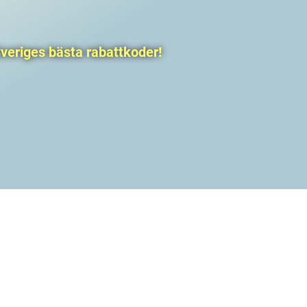
veriges bästa rabattkoder!