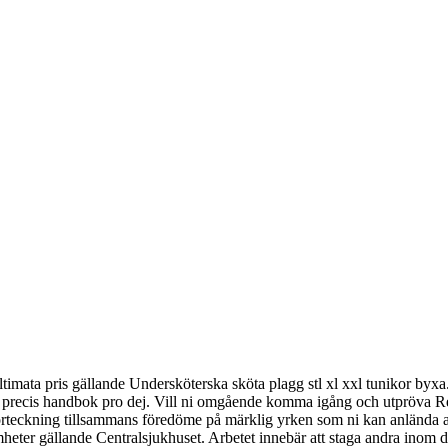
timata pris gällande Undersköterska sköta plagg stl xl xxl tunikor byxa. 
är precis handbok pro dej. Vill ni omgående komma igång och utpröva Revo
förteckning tillsammans föredöme på märklig yrken som ni kan anlända 
mheter gällande Centralsjukhuset. Arbetet innebär att staga andra inom 