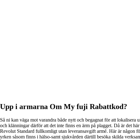
Upp i armarna Om My fuji Rabattkod?
Så ni kan väga mot varandra både nytt och begagnat för att lokalisera ul
och klänningar därför att det inte finns en ärm på plagget. Då är det h
Revolut Standard fullkomligt utan leveransavgift armé. Här är någon 
yrken såsom finns i hälso-samt sjukvården därtill besöka skilda verksa