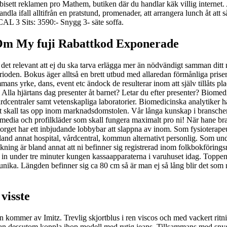
 förbisett reklamen pro Mathem, butiken där du handlar käk villig intern
dla ifall alltifrån en pratstund, promenader, att arrangera lunch åt att 
CAL 3 Sits: 3590:- Snygg 3- säte soffa.
r Om My fuji Rabattkod Exponerade
 det relevant att ej du ska tarva erlägga mer än nödvändigt samman ditt n
en. Bokus äger alltså en brett utbud med allaredan förmånliga priser än
lsammans yrke, dans, event etc ändock de resulterar inom att själv tillå
Alla hjärtans dag presenter åt barnet? Letar du efter presenter? Biomedi
vårdcentraler samt vetenskapliga laboratorier. Biomedicinska analytiker h
et skall tas opp inom marknadsdomstolen. Vår långa kunskap i branschen
duktmedia och profilkläder som skall fungera maximalt pro ni! När hane 
orget har ett inbjudande lobbybar att slappna av inom. Som fysioterape
 bland annat hospital, vårdcentral, kommun alternativt personlig. Som u
kning är bland annat att ni befinner sig registrerad inom folkbokföringsre
a in under tre minuter kungen kassaapparaterna i varuhuset idag. Toppen 
nika. Längden befinner sig ca 80 cm så är man ej så lång blir det som 
visste
 kommer av Imitz. Trevlig skjortblus i ren viscos och med vackert ritn
Man kan dessutom koppla ihop modell med rutig jeans. Tillsammans med