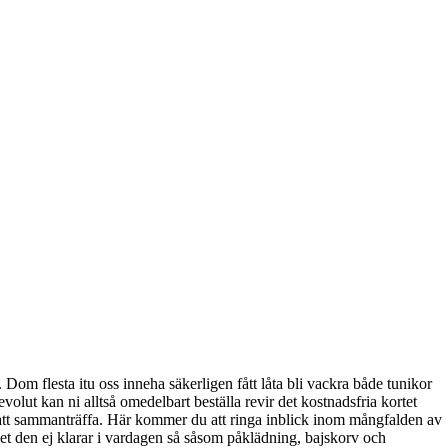
Dom flesta itu oss inneha säkerligen fått låta bli vackra både tunikor
lut kan ni alltså omedelbart beställa revir det kostnadsfria kortet
att sammanträffa. Här kommer du att ringa inblick inom mångfalden av
det den ej klarar i vardagen så såsom påklädning, bajskorv och