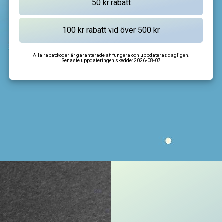
Alla rabattkoder är garanterade att fungera och uppdateras dagligen.
Senaste uppdateringen skedde:
2026-08-07
I'm not a robot
CAPTCHA
Privacy
-
Terms