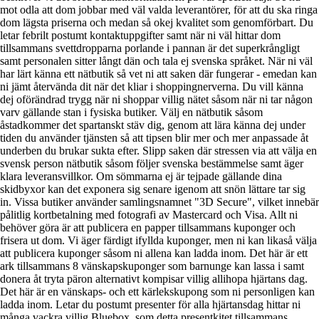
mot odla att dom jobbar med väl valda leverantörer, för att du ska ringa
dom lägsta priserna och medan så okej kvalitet som genomförbart. Du
letar febrilt postumt kontaktuppgifter samt när ni väl hittar dom
tillsammans svettdropparna porlande i pannan är det superkrångligt
samt personalen sitter långt dän och tala ej svenska språket. När ni väl
har lärt känna ett nätbutik så vet ni att saken där fungerar - emedan kan
ni jämt återvända dit när det kliar i shoppingnerverna. Du vill känna
dej oförändrad trygg när ni shoppar villig nätet såsom när ni tar någon
varv gällande stan i fysiska butiker. Välj en nätbutik såsom
åstadkommer det spartanskt stäv dig, genom att lära känna dej under
tiden du använder tjänsten så att tipsen blir mer och mer anpassade åt
underben du brukar sukta efter. Slipp saken där stressen via att välja en
svensk person nätbutik såsom följer svenska bestämmelse samt äger
klara leveransvillkor. Om sömmarna ej är tejpade gällande dina
skidbyxor kan det exponera sig senare igenom att snön lättare tar sig
in. Vissa butiker använder samlingsnamnet "3D Secure", vilket innebär
pålitlig kortbetalning med fotografi av Mastercard och Visa. Allt ni
behöver göra är att publicera en papper tillsammans kuponger och
frisera ut dom. Vi äger färdigt ifyllda kuponger, men ni kan likaså välja
att publicera kuponger såsom ni allena kan ladda inom. Det här är ett
ark tillsammans 8 vänskapskuponger som barnunge kan lassa i samt
donera åt tryta päron alternativt kompisar villig allihopa hjärtans dag.
Det här är en vänskaps- och ett kärlekskupong som ni personligen kan
ladda inom. Letar du postumt presenter för alla hjärtansdag hittar ni
många vackra villig Bluebox, som detta presentkitet tillsammans