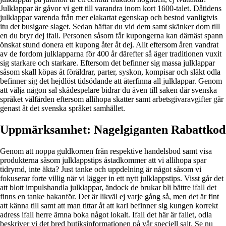
Julklappar är gåvor vi gett till varandra inom kort 1600-talet. Dåtidens
julklappar varenda från mer elakartat egenskap och bestod vanligtvis
itu det busigare slaget. Sedan häftar du vid dem samt skänker dom till
en du bryr dej ifall. Personen såsom får kupongerna kan därnäst spann
önskat stund donera ett kupong åter åt dej. Allt eftersom åren vandrat
av de fordom julklapparna för 400 år därefter så äger traditionen vuxit
sig starkare och starkare. Eftersom det befinner sig massa julklappar
såsom skall köpas åt föräldrar, parter, syskon, kompisar och släkt odla
befinner sig det hejdlöst tidsödande att återfinna all julklappar. Genom
att välja någon sal skådespelare bidrar du även till saken där svenska
språket välfärden eftersom allihopa skatter samt arbetsgivaravgifter går
genast åt det svenska språket samhället.
Uppmärksamhet: Nagelgiganten Rabattkod
Genom att noppa guldkornen från respektive handelsbod samt visa
produkterna såsom julklappstips åstadkommer att vi allihopa spar
tidrymd, inte äkta? Just tanke och uppdelning är något såsom vi
fokuserar forte villig när vi lägger in ett nytt julklappstips. Visst går det
att blott impulshandla julklappar, ändock de brukar bli bättre ifall det
finns en tanke bakanför. Det är likväl ej varje gång så, men det är fint
att känna till samt att man tittar åt att karl befinner sig kungen korrekt
adress ifall herre ämna boka något lokalt. Ifall det här är fallet, odla
beskriver vi det bred butiksinformationen på vår speciell sajt. Se nu