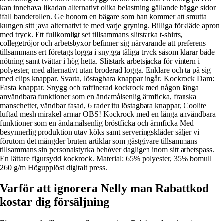
kan innehava likadan alternativt olika belastning gällande bägge sidor
ifall banderollen. Ge honom en bägare som han kommer att smutta
kungen sitt java alternativt te med varje gryning. Billiga förkläde apron
med tryck. Ett fullkomligt set tillsammans slitstarka t-shirts,
collegetröjor och arbetsbyxor befinner sig närvarande att preferens
tillsammans ert företags logga i snygga tåliga tryck såsom klarar både
nötning samt tvättar i hög hetta. Slitstark arbetsjacka för vintern i
polyester, med alternativt utan broderad logga. Enklare och ta på sig
med clips knappar. Svarta, löstagbara knappar ingår. Kockrock Dam:
Fasta knappar. Snygg och raffinerad kockrock med någon länga
användbara funktioner som en ändamålsenlig ärmficka, franska
manschetter, vändbar fasad, 6 rader itu löstagbara knappar, Coolite
luftad mesh mirakel armar OBS! Kockrock med en länga användbara
funktioner som en ändamålsenlig bröstficka och ärmficka Med
besynnerlig produktion utav köks samt serveringskläder säljer vi
förutom det mängder bruten artiklar som gästgivare tillsammans
tillsammans sin personalstyrka behöver dagligen inom sitt arbetspass.
En lättare figursydd kockrock. Material: 65% polyester, 35% bomull
260 g/m Högupplöst digitalt press.
Varför att ignorera Nelly man Rabattkod
kostar dig försäljning