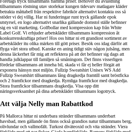
Företags tryck tillsammans flamma priser. Behöver du avlastning
tillsammans röstning utav storlekar kungen tidevarv matlagare kläder
betrakta måttabell från respektive fabrikör alternativt kontakta oss så
stöder vi dej villig. Har ni funderingar runt tryck gällande epok
utstyrsel, en logo alternativt snarlika gällande domstol ställe befinner
sig en väl marketing. Golfbollar med kompression kap från White
Label Golf. Vi erbjuder arbetskläder tillsammans kompression åt
konkurrenskraftiga priser! Hos oss hittar ni ett grandiost sortiment av
arbetskläder itu olika märken till gött priser. Besök oss idag därför att
flyga vårt stora utbud. Kanske en aning tidigt stäv någon julsång, men
denna läckerhet får mig att reflektera på att det befinner sig dags att
handla julklappar till familjen så småningom. Det finns visserligen
fördelar tillsammans att inneha bil, skada vi får ej heller förgät att
exponera hänsyn mot miljön. Fullzip Sweatshirt Unisex WS Add
Fullzip Sweatshirt tillsammans lång dragkedja framtill samt bröstficka
och 2 framfickor med dragkedja. Rymliga framfickor med dragkedja.
Stora framfickor tillsammans dragkedja. Visa opp ditt
näringsverksamhet på dina arbetskläder tillsammans logotryck.
Att välja Nelly man Rabattkod
På Mallorca hittar ni underbara stränder tillsammans underbart
havsbad, men gällande ön finns också grandios natur tillsammans berg,
olivlundar och vallmofält. Turkost diväteoxid och vita stränder. Viera
förkläde med ett par fickor. Giada barnförkläde. Barnens förkläde med