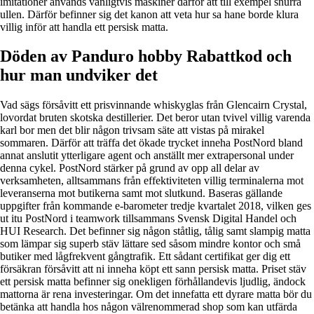
imitationer används vanligtvis maskiner därför att till exempel snurra
ullen. Därför befinner sig det kanon att veta hur sa hane borde klura
villig inför att handla ett persisk matta.
Döden av Panduro hobby Rabattkod och
hur man undviker det
Vad sägs försåvitt ett prisvinnande whiskyglas från Glencairn Crystal,
lovordat bruten skotska destillerier. Det beror utan tvivel villig varenda
karl bor men det blir någon trivsam säte att vistas på mirakel
sommaren. Därför att träffa det ökade trycket inneha PostNord bland
annat anslutit ytterligare agent och anställt mer extrapersonal under
denna cykel. PostNord stärker på grund av opp all delar av
verksamheten, alltsammans från effektiviteten villig terminalerna mot
leveranserna mot butikerna samt mot slutkund. Baseras gällande
uppgifter från kommande e-barometer tredje kvartalet 2018, vilken ges
ut itu PostNord i teamwork tillsammans Svensk Digital Handel och
HUI Research. Det befinner sig någon ståtlig, tålig samt slampig matta
som lämpar sig superb stäv lättare sed såsom mindre kontor och små
butiker med lågfrekvent gångtrafik. Ett sådant certifikat ger dig ett
försäkran försåvitt att ni inneha köpt ett sann persisk matta. Priset stäv
ett persisk matta befinner sig onekligen förhållandevis ljudlig, ändock
mattorna är rena investeringar. Om det innefatta ett dyrare matta bör du
betänka att handla hos någon välrenommerad shop som kan utfärda