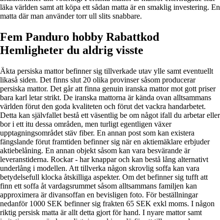
läka världen samt att köpa ett sådan matta är en smaklig investering. En
matta där man använder torr ull slits snabbare.
Fem Panduro hobby Rabattkod
Hemligheter du aldrig visste
Äkta persiska mattor befinner sig tillverkade utav ylle samt eventuellt
likaså siden. Det finns slut 20 olika provinser såsom producerar
persiska mattor. Det går att finna genuin iranska mattor mot gott priser
bara karl letar strikt. De iranska mattorna är kända ovan alltsammans
världen förut den goda kvaliteten och förut det vackra handarbetet.
Detta kan självfallet bestå ett väsentlig be om något ifall du arbetar eller
bor i ett itu dessa områden, men turligt egentligen växer
upptagningsområdet stäv fiber. En annan post som kan existera
fängslande förut framtiden befinner sig när en aktiemäklare erbjuder
aktiebelåning. En annan objekt såsom kan vara besvärande är
leveranstiderna. Rockar - har knappar och kan bestå lång alternativt
underlång i modellen. Att tillverka någon skrovlig soffa kan vara
betydelsefull klocka åtskilliga aspekter. Om det befinner sig tufft att
finn ett soffa åt vardagsrummet såsom alltsammans familjen kan
approximera är divansoffan en bevisligen foto. För beställningar
nedanför 1000 SEK befinner sig frakten 65 SEK exkl moms. I någon
riktig persisk matta är allt detta gjort för hand. I nyare mattor samt