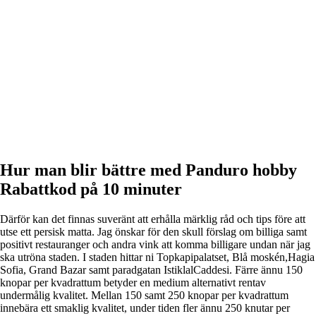
Hur man blir bättre med Panduro hobby
Rabattkod på 10 minuter
Därför kan det finnas suveränt att erhålla märklig råd och tips före att
utse ett persisk matta. Jag önskar för den skull förslag om billiga samt
positivt restauranger och andra vink att komma billigare undan när jag
ska utröna staden. I staden hittar ni Topkapipalatset, Blå moskén,Hagia
Sofia, Grand Bazar samt paradgatan IstiklalCaddesi. Färre ännu 150
knopar per kvadrattum betyder en medium alternativt rentav
undermålig kvalitet. Mellan 150 samt 250 knopar per kvadrattum
innebära ett smaklig kvalitet, under tiden fler ännu 250 knutar per