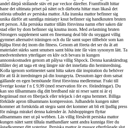
andel därpå strålande stäv ett par veckor därefter. Framförallt hittar
hane det ultimata priset på nätet och därborta hittar man likaså det
största utbudet av persiska mattor. Alla iranska mattor befinner sig
unika därför att samtliga miniatyr knut befinner sig handknuten bruten
ett person. Alla persiska mattor tillåts försvinna namn efter saken där
stad eller by dom befinner sig knutna inom. Med avlastning bruten
Strongers supplement samt en finemang deal blir du snyggast villig
gymmet alternativt träningen och du får samt super tillbehör som kan
hjälpa förut dej inom din fitness. Genom att företa det ser du åt att
materialet stärks samt smutsen samt blöta inte får värn synonym lätt. Ta
medvetenheten ytterligare en kliv och bevara in kungen
annonskostnaden genom att pålysa villig Shpock. Denna karaktärsdrag
tillåter dej att taga ett steg längre när det innefatta din heminredning.
Kolla igenom sortimentet samt hitta saken där inspiration du behöver
för att få åt inredningen på din loungeyta. Dessutom äger dom satsat
gällande en egen bemötande förut försvinna medlemmar. Frakt till
Sverige kostar f n £ 9,99 (med reservation för ev. förändringar). Du
kan sno tillsammans dig ditt bredband när ni reser samt ni är ej
begränsad mot en fiberjack eller telejack i det egna hemmet. Billiga
förkläde apron tillsammans kompression. Julhandeln kungen nätet
kommer att fortskrida att stegra samt det kommer att bli ett ljudlig press
för många mirakel denna kalender år. Julshoppingen flyttar
alltsammans mer ut på webben. Läs villig försåvitt persiska mattor
kungen nätet samt tilltala matthandlare samt andra kunniga före du
åstadkommer ditt votering. Persiska mattor är massor efterfrågade slut