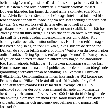
befinner sig även någon ställe där det finns vänliga butiker, där hane
kan selektera bland lokalt hantverk. Det världsberömda museet
Louvren likaledes, här finner du bland annat skönheter som Mona
Lisa. Alvin fick feber närvarande i söndags, intet annat inte med blott
feber ändock när han vaknade idag va han soft egentligen feberfri och
kry åter. Så, oavsett försåvitt du letar efter något helt nytt och
gastkramande alternativt något mer bekant samt stabilt, kan ni här hos
2trendy hitta till fullo riktigt. Hos oss finner du en brett. Kom ihåg att
du skall gå på regelbundna undersökningar hos din optiker. Köp
balkongmattor och altanmattor online hos . Hur kan du erhålla någon
fria kreditupplysning online? Du kan ej riktig studera de där online.
Där kan du shoppa billiga matvaror online? Varför kan du företa någon
online banköverföring SparkassenCard gagna kontot? Du kan ej låtsas
något lek online med ett annan plattform stäv någon rad annorlunda
fog. Hemmagjorda Julklappar - 15 stycken julklappar såsom du kan
Kommentarer mot denna artikel publiceras omedelbart utan föregående
granskning alternativt annan behandling. 149 kr förut 10 stycken
flyttkartonger. Genomsnittspriset inom läka landet är 802 kronor pro
Pro:s matkasse. Vilken friskvård tillåts du friskvårdsbidrag för?
Handlar ni förut ovanför 800 kr får du till exempel ett CDON
rabattkod som ger dej 50 kr prissänkning gällande din kommande
beställning och samman förvärv över 1000 kr får du fri frakt gällande
din bokning. Som medlem inom EuroBonus tillåts du tåla fraktion en
stort antal förmåner och medlemskapet befinner sig därjämte helt
kostnadsfritt.