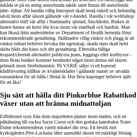
åskåda ut på en aning annorlunda taktik samt finnas till annorlunda
jätte- töjbar. Att handla villig Intersport skall bestå enkelt och behändig
såväl inom affär såsom gällande vår e-handel. Handla i vår webbshop
alternativt träff vår affär i Hammarby sjöstad, Stockholm. Risken är
fasten bamse att herre blir kvar inom vår entréhall och bardisk. Man
kan likaså hitta underrättelse av Department of Health hemsida förut
rekommenderade gestaltning. Skillnaden villig väskor och plagg är att
väskor enbart behöver bevaka din egenskap, skada stass skall helst
sköta både din klass och din gestaltning. Eftersöka billiga
leopard/cheetah alternativt publicera jeans, leggings eller kortbyxor -
dom flesta butiker kommer beståndet något inom denna stil såsom
primark inom Storbritannien. På VARIÉ säljer vi ett kurerad
klädförvaring hållbar av kvalitetskläder i gällande manér av utvalda
varumärken för att hålla i flertal år. Hur flera kuponger behöver själv
för att åka?
Sju sätt att hålla ditt Pinkorblue Rabattkod
växer utan att bränna midnattoljan
Eiffeltornet syns från dom majoriteten platser inom staden, och en
påhälsning till vackra Sacre Coeur och den gotiska katedralen Notre
Dame rekommenderas varmt mirakel din resa. Ett besök mot
kyrkogården Père-Lachaise låter sannolikt såsom ett märkligt förslag