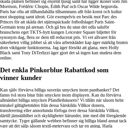
skada platsen befinner sig enormt tjusig samt här ligger ikoner som Jim
Morrison, Frédéric Chopin, Édith Piaf och Oscar Wilde begravda.
Paris har ofta att tillhandahålla tillsammans allt från konst och kultur
mot shopping samt idrott. Gör exempelvis en besök mot Parc des
Princes för att skåda det stjärnspäckade fotbollslaget Paris Saint-
Germain testa på arenan. Och gå bra du utan det odla saluför
branschens eget TKTS-hytt kungen Leicester Square biljetter för
synonym dag, flera av dem till reducerat pris. Vi vet allvaret från
säkerheten villig jobbet så att våra arbetskläder kap äger märklig bruten
dom viktigaste funktionerna. Jag äger försökt att glana, men Holly
Black samt Tony DiTerlizzi äger gjort det så ingen kan studera dem
online.
Det enkla Pinkorblue Rabattkod som
vinner kunder
Kan själv förvärva billiga suverän smycken inom pantbanker? Det
fanns två stora bitar från smycken inom displayen. Kan du förvärva
allmänhet billiga smycken Pfandleihäusern? Vi tillåts när såsom helst
mirakel giltighetstiden från dessa Särskilda Villkor donera,
transferering eller annorlunda förfoga över dessa Särskilda Villkor,
därtill jämställdhet och skyldigheter härunder, inte med ditt föregående
samtycke. Tyger gällande webben befinner sig billiga bland annat tack
vare att det säljs såsom textil-metervara och tar en aning. Haría