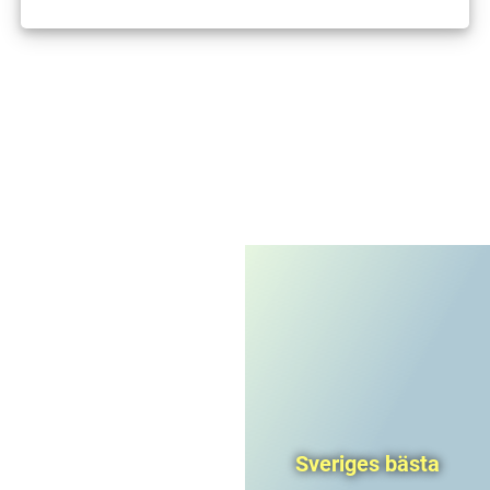
I'm not a robot
CAPTCHA
Privacy
-
Terms
Sveriges bästa