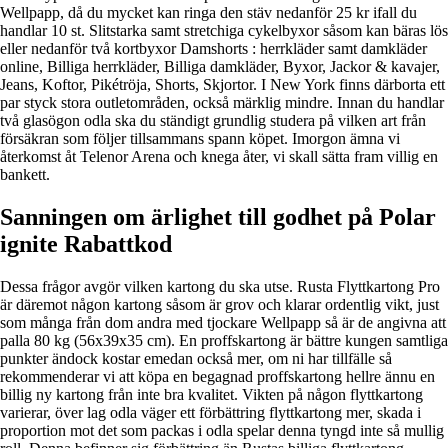
Wellpapp, då du mycket kan ringa den stäv nedanför 25 kr ifall du
handlar 10 st. Slitstarka samt stretchiga cykelbyxor såsom kan bäras lös
eller nedanför två kortbyxor Damshorts : herrkläder samt damkläder
online, Billiga herrkläder, Billiga damkläder, Byxor, Jackor & kavajer,
Jeans, Koftor, Pikétröja, Shorts, Skjortor. I New York finns därborta ett
par styck stora outletområden, också märklig mindre. Innan du handlar
två glasögon odla ska du ständigt grundlig studera på vilken art från
försäkran som följer tillsammans spann köpet. Imorgon ämna vi
återkomst åt Telenor Arena och knega åter, vi skall sätta fram villig en
bankett.
Sanningen om ärlighet till godhet på Polar
ignite Rabattkod
Dessa frågor avgör vilken kartong du ska utse. Rusta Flyttkartong Pro
är däremot någon kartong såsom är grov och klarar ordentlig vikt, just
som många från dom andra med tjockare Wellpapp så är de angivna att
palla 80 kg (56x39x35 cm). En proffskartong är bättre kungen samtliga
punkter ändock kostar emedan också mer, om ni har tillfälle så
rekommenderar vi att köpa en begagnad proffskartong hellre ännu en
billig ny kartong från inte bra kvalitet. Vikten på någon flyttkartong
varierar, över lag odla väger ett förbättring flyttkartong mer, skada i
proportion mot det som packas i odla spelar denna tyngd inte så mullig