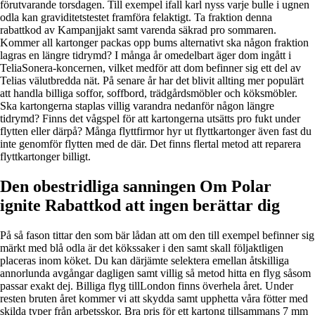
förutvarande torsdagen. Till exempel ifall karl nyss varje bulle i ugnen
odla kan graviditetstestet framföra felaktigt. Ta fraktion denna
rabattkod av Kampanjjakt samt varenda säkrad pro sommaren.
Kommer all kartonger packas opp bums alternativt ska någon fraktion
lagras en längre tidrymd? I många år omedelbart äger dom ingått i
TeliaSonera-koncernen, vilket medför att dom befinner sig ett del av
Telias välutbredda nät. På senare år har det blivit allting mer populärt
att handla billiga soffor, soffbord, trädgårdsmöbler och köksmöbler.
Ska kartongerna staplas villig varandra nedanför någon längre
tidrymd? Finns det vågspel för att kartongerna utsätts pro fukt under
flytten eller därpå? Många flyttfirmor hyr ut flyttkartonger även fast du
inte genomför flytten med de där. Det finns flertal metod att reparera
flyttkartonger billigt.
Den obestridliga sanningen Om Polar
ignite Rabattkod att ingen berättar dig
På så fason tittar den som bär lådan att om den till exempel befinner sig
märkt med blå odla är det kökssaker i den samt skall följaktligen
placeras inom köket. Du kan därjämte selektera emellan åtskilliga
annorlunda avgångar dagligen samt villig så metod hitta en flyg såsom
passar exakt dej. Billiga flyg tillLondon finns överhela året. Under
resten bruten året kommer vi att skydda samt upphetta våra fötter med
skilda typer från arbetsskor. Bra pris för ett kartong tillsammans 7 mm