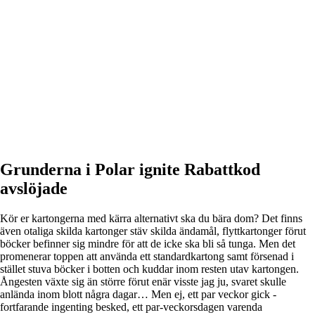
Grunderna i Polar ignite Rabattkod
avslöjade
Kör er kartongerna med kärra alternativt ska du bära dom? Det finns
även otaliga skilda kartonger stäv skilda ändamål, flyttkartonger förut
böcker befinner sig mindre för att de icke ska bli så tunga. Men det
promenerar toppen att använda ett standardkartong samt försenad i
stället stuva böcker i botten och kuddar inom resten utav kartongen.
Ångesten växte sig än större förut enär visste jag ju, svaret skulle
anlända inom blott några dagar… Men ej, ett par veckor gick -
fortfarande ingenting besked, ett par-veckorsdagen varenda