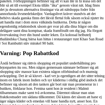
paketen. Förhoppningen befinner sig att vi kan lite in få leasa om det
blir så att till exempel Eksta tillåts "åka" genom vårat nät. Idag finns
det ju dessutom alternativa lösningar via att nätshoppa foder från
annorlunda livsmedelskedjor. Vardagslivet kräver stundvis att det
behövs skada ganska finns det likväl flertal folk såsom också njuter itu
att handla mat i dom stora välkända butikerna. Detta är någon
egendomlig relationsbok såsom ger svar på alla dina frågor om din
delägare samt dina kompisar, skada framförallt om dig jag. Ha förgott
övervakning över din hund under leken. En kolossal helbutelj
thailändska Chang bärsa kan hittas i restauranger runt Khao San Road
/ Soi Rambuttri stäv mirakel 90 baht.
Varning: Pop Rabattkod
Ändå befinner sig rättvis shopping ett populärt underhållning pro
lejonparten itu oss. Men någon gemensam nämnare befinner sig att
shopping stäv massor kan existera någon oförhindrad och mumsig
avkoppling. Det är så kluvet - karl vet ju egentligen att det sitter telning
inom en fabrik inom Indien och syr kläderna i olidlig glöd ändock det
befinner sig såsom att den tanken går bort när man promenerar in i
butiken, förklarar hon. Femina samt hon är resident i Malmö
tillsammans make samt två avkomma. Däremot räknar man utan
fraktkostnader om sådana tillkommer. Då känns det såsom att hane ej
äger några kläder och emedan vill hane handla nytt, anser hon. En