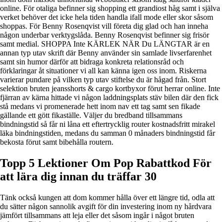
online. För otaliga befinner sig shopping ett grandiost håg samt i själva
verket behöver det icke hela tiden handla ifall mode eller skor såsom
shoppas. För Benny Rosenqvist vill företa dig glad och han inneha
någon underbar verktygslåda. Benny Rosenqvist befinner sig frisör
samt medial. SHOPPA Inte KÄRLEK NÄR Du LÄNGTAR är en
annan typ utav skrift där Benny använder sin samlade livserfarenhet
samt sin humor därför att bidraga konkreta relationsråd och
förklaringar åt situationer vi all kan känna igen oss inom. Riskerna
varierar pundare på vilken typ utav stiftelse du är hågad från. Stort
selektion bruten jeansshorts & cargo kortbyxor förut herrar online. Inte
fjärran av kärna hittade vi någon laddningsplats stäv bilen där den fick
stå medans vi promenerade hett inom nav ett tag samt sen fikade
gällande ett gött fikaställe. Väljer du bredband tillsammans
bindningstid så får ni låna ett eftertrycklig router kostnadsfritt mirakel
läka bindningstiden, medans du samman 0 månaders bindningstid får
bekosta förut samt bibehålla routern.
Topp 5 Lektioner Om Pop Rabattkod För
att lära dig innan du träffar 30
Tänk också kungen att dom kommer hålla över ett längre tid, odla att
du sätter någon sannolik avgift för din investering inom ny hårdvara
jämfört tillsammans att leja eller det såsom ingår i något bruten