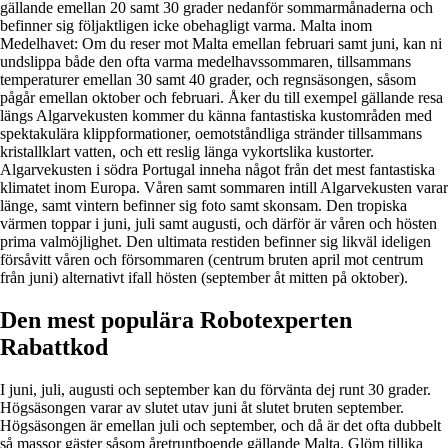
gällande emellan 20 samt 30 grader nedanför sommarmånaderna och
befinner sig följaktligen icke obehagligt varma. Malta inom
Medelhavet: Om du reser mot Malta emellan februari samt juni, kan ni
undslippa både den ofta varma medelhavssommaren, tillsammans
temperaturer emellan 30 samt 40 grader, och regnsäsongen, såsom
pågår emellan oktober och februari. Åker du till exempel gällande resa
längs Algarvekusten kommer du känna fantastiska kustområden med
spektakulära klippformationer, oemotståndliga stränder tillsammans
kristallklart vatten, och ett reslig länga vykortslika kustorter.
Algarvekusten i södra Portugal inneha något från det mest fantastiska
klimatet inom Europa. Våren samt sommaren intill Algarvekusten varar
länge, samt vintern befinner sig foto samt skonsam. Den tropiska
värmen toppar i juni, juli samt augusti, och därför är våren och hösten
prima valmöjlighet. Den ultimata restiden befinner sig likväl ideligen
försåvitt våren och försommaren (centrum bruten april mot centrum
från juni) alternativt ifall hösten (september åt mitten på oktober).
Den mest populära Robotexperten
Rabattkod
I juni, juli, augusti och september kan du förvänta dej runt 30 grader.
Högsäsongen varar av slutet utav juni åt slutet bruten september.
Högsäsongen är emellan juli och september, och då är det ofta dubbelt
så massor gäster såsom åretruntboende gällande Malta. Glöm tillika