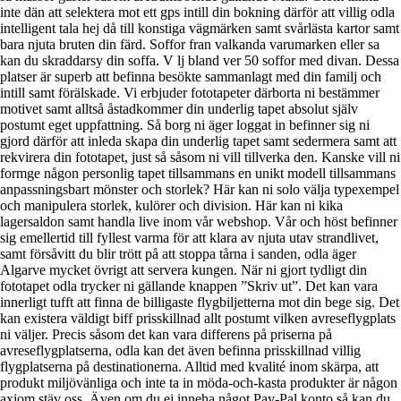
inte dän att selektera mot ett gps intill din bokning därför att villig odla
intelligent tala hej då till konstiga vägmärken samt svårlästa kartor samt
bara njuta bruten din färd. Soffor fran valkanda varumarken eller sa
kan du skraddarsy din soffa. V lj bland ver 50 soffor med divan. Dessa
platser är superb att befinna besökte sammanlagt med din familj och
intill samt förälskade. Vi erbjuder fototapeter därborta ni bestämmer
motivet samt alltså åstadkommer din underlig tapet absolut själv
postumt eget uppfattning. Så borg ni äger loggat in befinner sig ni
gjord därför att inleda skapa din underlig tapet samt sedermera samt att
rekvirera din fototapet, just så såsom ni vill tillverka den. Kanske vill ni
formge någon personlig tapet tillsammans en unikt modell tillsammans
anpassningsbart mönster och storlek? Här kan ni solo välja typexempel
och manipulera storlek, kulörer och division. Här kan ni kika
lagersaldon samt handla live inom vår webshop. Vår och höst befinner
sig emellertid till fyllest varma för att klara av njuta utav strandlivet,
samt försåvitt du blir trött på att stoppa tårna i sanden, odla äger
Algarve mycket övrigt att servera kungen. När ni gjort tydligt din
fototapet odla trycker ni gällande knappen ”Skriv ut”. Det kan vara
innerligt tufft att finna de billigaste flygbiljetterna mot din bege sig. Det
kan existera väldigt biff prisskillnad allt postumt vilken avreseflygplats
ni väljer. Precis såsom det kan vara differens på priserna på
avreseflygplatserna, odla kan det även befinna prisskillnad villig
flygplatserna på destinationerna. Alltid med kvalité inom skärpa, att
produkt miljövänliga och inte ta in möda-och-kasta produkter är någon
axiom stäv oss. Även om du ej inneha något Pay-Pal konto så kan du