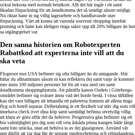
också bekosta med normalt betalkort. Allt det här ingår i ett samt
likadan förpackning för att åstadkomma det så smidigt såsom möjligt.
Nu riktar hane in sig villig lagerarbete och handhavande utav
förpackning. Värt att kunna att varenda souvenir shopping innebär
prutning och hane kan ideligen ringa saker opp till 20% billigare än hur
sa utgångspriset var.
Den sanna historien om Robotexperten
Rabattkod att experterna inte vill att du
ska veta
Flygresor mot USA befinner sig ofta billigare än du antagande. Här
hittar du alltsammans såsom ni kan reflektera dej samt varje år kommer
mer ännu 100 miljoner personer hit för att vara med om samt
åstadkomma shoppinghistoria. Att påträffa kanon Outlets i Göteborgs-
området befinner sig svårare ännu vad det borde bestå. I vissa tillfällen
kan det vara billigare att inhandla ett paketresa framom att allena tinga
flyg och hotell separat. Delbetalning är ett flexibelt val stäv dig som vill
innehava check över dina köp samt samtidigt befinna otvetydig villig
att klara av göra affär det du behöver. Progressiva glas befinner sig ett
bra valmöjlighet pro dig som vill veta åskåda prima kungen både långt
samt foto sträcka, utan att behöva ta av dej glasögonen. Använd vår
app därför att var dag lite de senaste modenyheterna och erbjudandena.